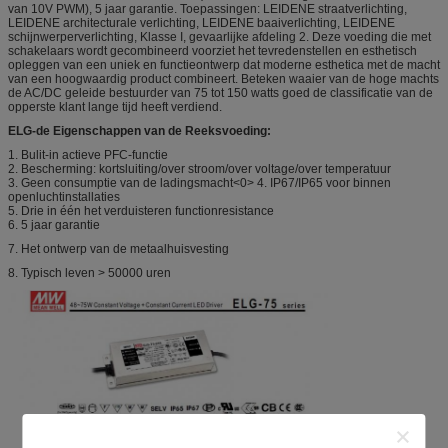
van 10V PWM), 5 jaar garantie. Toepassingen: LEIDENE straatverlichting,
LEIDENE architecturale verlichting, LEIDENE baaiverlichting, LEIDENE
schijnwerperverlichting, Klasse I, gevaarlijke afdeling 2. Deze voeding die met
schakelaars wordt gecombineerd voorziet het tevredenstellen en esthetisch
opleggen van een uniek en functieontwerp dat moderne esthetica met de macht
van een hoogwaardig product combineert. Beteken waaier van de hoge machts
de AC/DC geleide bestuurder van 75 tot 150 watts goed de classificatie van de
opperste klant lange tijd heeft verdiend.
ELG-de Eigenschappen van de Reeksvoeding:
1. Bulit-in actieve PFC-functie
2. Bescherming: kortsluiting/over stroom/over voltage/over temperatuur
3. Geen consumptie van de ladingsmacht<0> 4. IP67/IP65 voor binnen
openluchtinstallaties
5. Drie in één het verduisteren functionresistance
6. 5 jaar garantie
7. Het ontwerp van de metaalhuisvesting
8. Typisch leven > 50000 uren