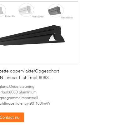
ette oppervlakte/Opgeschort
N Lineair Licht met 6063
niummateriaal
glans:Ondersteuning
riaal:6063 aluminium
urprogramma:meanwell
ichtingsefficiency:90-100lm/W
Contact nu