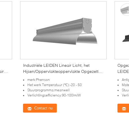
Industriële LEIDEN Lineair Licht, het
Opgez
aire
Hijsen/Oppervlakteoppervlakte Opgezette
LEIDE
Lineaire Verlichting
Alumi
merk:Phenson
Anti
Het werk Temperatuur (℃):-20 - 50
Mate
Stuurprogramma:meanwell
Stu
Verlichtingsefficiency:90-100lm/W
Verl
Contact nu