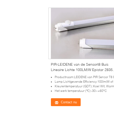
PIR-LEIDENE van de Sensort8 Buis
Lineaire Lichte 100LM/W Epistar 2835
Geen Trilling 3 Jaar Garantie
Productnaam:LEIDENE van PIR Sensor T8 
Lamp Lichtgevende Efficiency:100lm/W of
Kleurentemperatuur (GDT)::Koel Wit, Warm Wit, Zuiv
Het werk temperatuur (℃):-30~+60°C
Contact nu