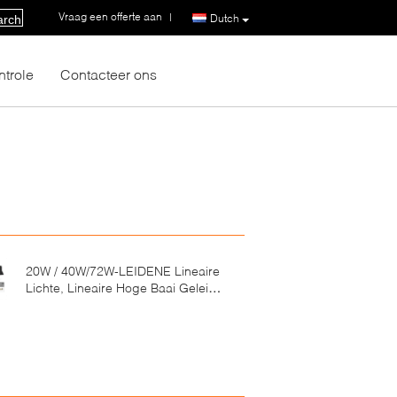
Vraag een offerte aan
|
Dutch
arch
ntrole
Contacteer ons
20W / 40W/72W-LEIDENE Lineaire
Lichte, Lineaire Hoge Baai Geleide
Verlichting voor Supermarkt