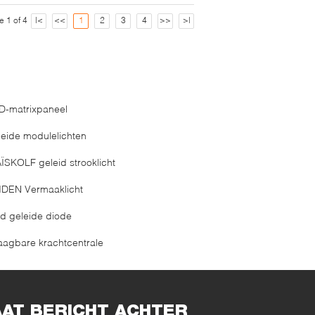
e 1 of 4
|<
<<
1
2
3
4
>>
>|
D-matrixpaneel
leide modulelichten
ÏSKOLF geleid strooklicht
IDEN Vermaaklicht
d geleide diode
aagbare krachtcentrale
AAT BERICHT ACHTER