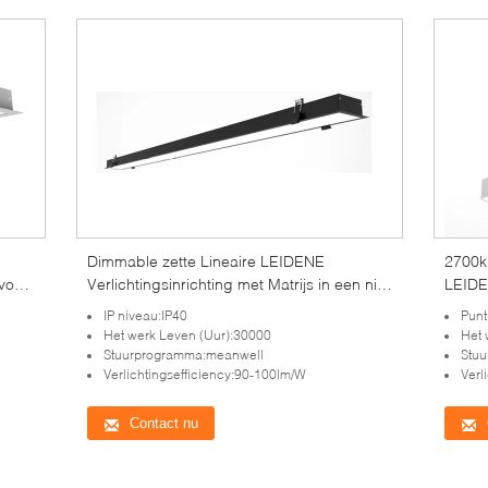
Dimmable zette Lineaire LEIDENE
2700k
voor
Verlichtingsinrichting met Matrijs in een nis
LEIDE
- Gietend Aluminiummateriaal
voor 
IP niveau:IP40
Punt
Het werk Leven (Uur):30000
Het 
Stuurprogramma:meanwell
Stu
Verlichtingsefficiency:90-100lm/W
Verl
Contact nu