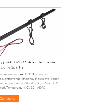
rylplank 36VDC 15A leidde Lineaire
Lichte 2pin Rij
uctnaam:magneet LEIDEN spoorlicht
 Lichtgevende Efficiency:Plastic pvc, koper
ntemperatuur (GDT)::Wit, Grijs, Zwart, is OEM/ODM Beschikbaar
werk Temperatuur (℃):-30~+60°C
Contact nu