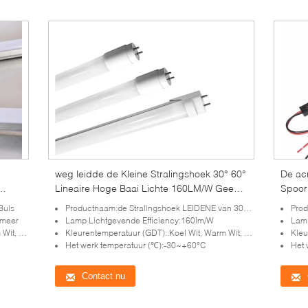
weg leidde de Kleine Stralingshoek 30° 60°
De ac
Lineaire Hoge Baai Lichte 160LM/W Geen
Spoor 
Vertragings Onmiddellijke Op/
Buis
Productnaam:de Stralingshoek LEIDENE van 30° 60°Small Buis
Prod
 meer
Lamp Lichtgevende Efficiency:160lm/W
Lamp
er Wit
Kleurentemperatuur (GDT)::Koel Wit, Warm Wit, Zuiver Wit
Kleure
Het werk temperatuur (℃):-30~+60°C
Het 
Contact nu