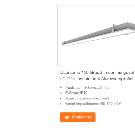
Duurzame 120 Graad In een nis gezet
LEIDEN Lineair Licht Aluminiumprofiel 
Huis
Plaats van herkomst:China
IP-Grade:IP40
Stuurprogramma:meanwell
Verlichtingsefficiency:90-100lm/W
Contact nu