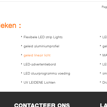
Pag
rieken：
Flexibele LED strip Lights
LE
geleid aluminiumprofiel
ge
geleid lineair licht
MA
LED-advertentiebord
LE
LED stuurprogramma voeding
sm
UV LEIDENE Lichten
Dr
CONTACTEER ONS
L