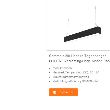
Commerciële Lineaire Tegenhanger
LEIDENE Verlichting/Hoge Macht Line
het Hangen Lichten
merk:Phenson
Het werk Temperatuur (℃):-20 - 50
Stuurprogramma:meanwell
Verlichtingsefficiency:90-100lm/W
Contact nu