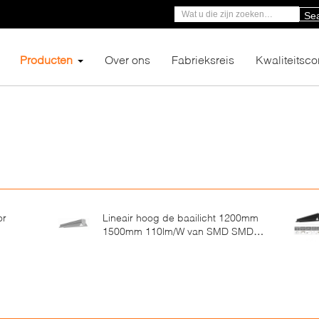
Se
Producten
Over ons
Fabrieksreis
Kwaliteitsco
or
Lineair hoog de baailicht 1200mm
1500mm 110lm/W van SMD SMD
voor Fabriek