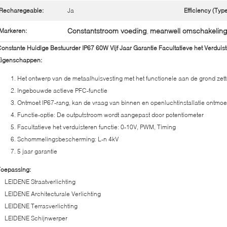
Recharegeable:
Ja
Efficiency (Type
Constantstroom voeding
meanwell omschakelin
Markeren:
,
onstante Huidige Bestuurder IP67 60W Vijf Jaar Garantie Facultatieve het Verdui
Eigenschappen:
Het ontwerp van de metaalhuisvesting met het functionele aan de grond zet
Ingebouwde actieve PFC-functie
Ontmoet IP67-rang, kan de vraag van binnen en openluchtinstallatie ontmoe
Functie-optie: De outputstroom wordt aangepast door potentiometer
Facultatieve het verduisteren functie: 0-10V, PWM, Timing
Schommelingsbescherming: L-n 4kV
5 jaar garantie
Toepassing:
LEIDENE Straatverlichting
LEIDENE Architecturale Verlichting
LEIDENE Terrasverlichting
LEIDENE Schijnwerper