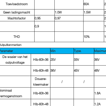
Toevloedstroom
60A
2
Geen ladingsmacht
1.0W
1.5W
2
Machtsfactor
0,95
0,97
2
0,9
1
THD
10%
1
Outputkenmerken
Parameter
Min
Type.
Maximu
De waaier van het
Hlb-60h-36
25V
33V
36V
outputvoltage
Hlb-60h-48
36V
45V
48V
Douane-
/
/
kleermaker
Nominaal
Hlb-60h-36
1.8A
vermogenstroom
Hlb-60h-48
1.2A