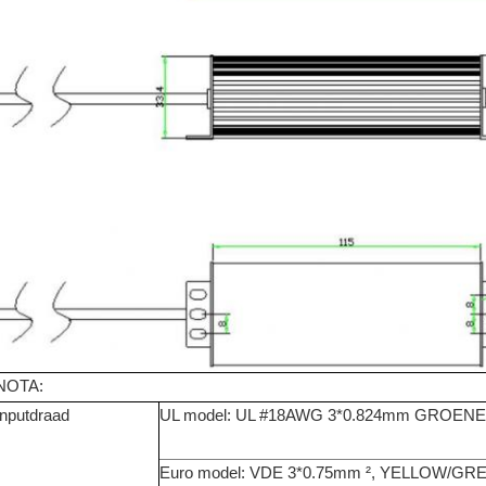
NOTA
:
Inputdraad
UL model: UL
#18AWG 3*0.824mm GROENE ²:
Euro model: VDE
3*0.75mm ², YELLOW/GRE