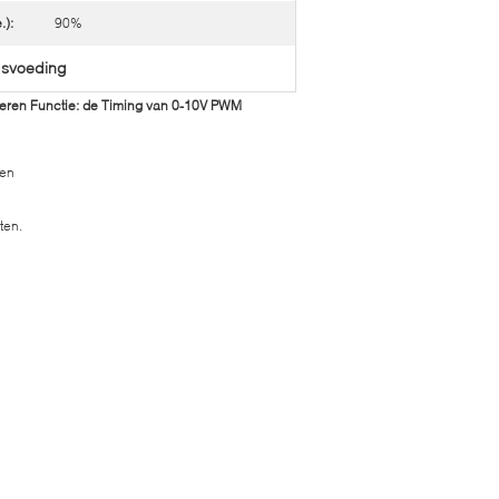
.):
90%
gsvoeding
steren Functie: de Timing van 0-10V PWM
ten
ten.