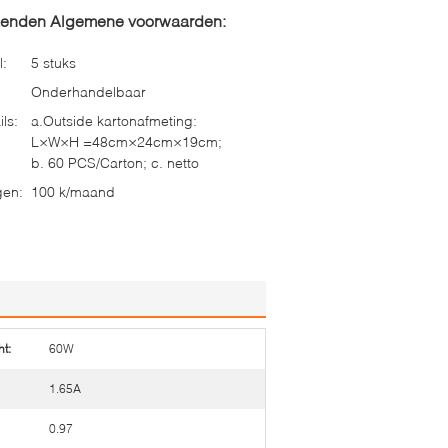
zenden Algemene voorwaarden:
l:
5 stuks
Onderhandelbaar
ls:
a.Outside kartonafmeting:
L×W×H =48cm×24cm×19cm;
b. 60 PCS/Carton; c. netto
gen:
100 k/maand
t:
60W
1.65A
0.97