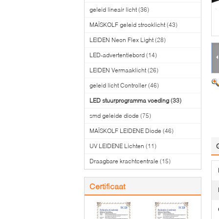
geleid lineair licht
(36)
MAÏSKOLF geleid strooklicht
(43)
LEIDEN Neon Flex Light
(28)
LED-advertentiebord
(14)
LEIDEN Vermaaklicht
(26)
geleid licht Controller
(46)
LED stuurprogramma voeding
(33)
smd geleide diode
(75)
MAÏSKOLF LEIDENE Diode
(46)
UV LEIDENE Lichten
(11)
Draagbare krachtcentrale
(15)
Certificaat