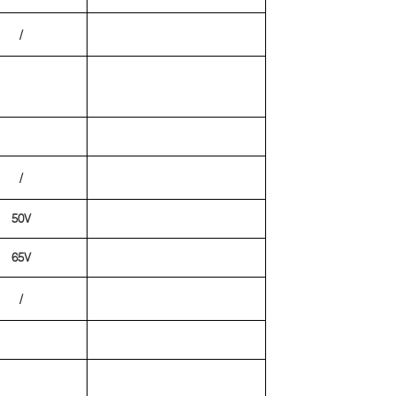
/
/
50V
65V
/