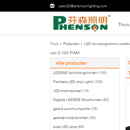
sales02@phensonlighting.com
Thuis
Thuis
Producten
LED stuurprogramma voedin
van 0-10V PWM
Alle producten
LEIDENE Verlichtingslichten
(135)
Flexibele LED strip Lights
(109)
LED-matrixpaneel
(19)
Digitale LEIDENE Strooklichten
(60)
geleid aluminiumprofiel
(29)
geleide modulelichten
(54)
pixel LED lamp
(68)