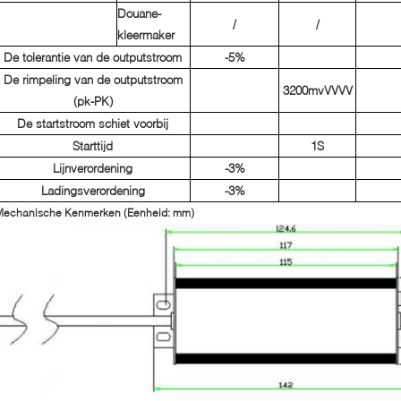
Douane-
/
/
kleermaker
De tolerantie van de outputstroom
-5%
De rimpeling van de outputstroom
3200mvVVVV
(
pk-PK
)
De startstroom schiet voorbij
Starttijd
1S
Lijnverordening
-3%
Ladingsverordening
-3%
Mechanische Kenmerken (Eenheid: mm)