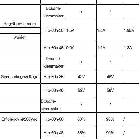
Douane-
/
/
kleermaker
Regelbare stroom
Hlb-60h-36
1.5A
1.8A
1.95A
waaier
Hlb-60h-48
0.9A
1.2A
1.3A
Douane-
/
/
kleermaker
Geen ladingsvoltage
Hlb-60h-36
42V
46V
Hlb-60h-48
52V
58V
Douane-
/
/
kleermaker
Efficiency @230Vac
Hlb-60h-36
88%
90%
/
Hlb-60h-48
88%
90%
/