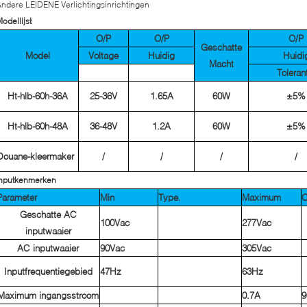
ndere LEIDENE Verlichtingsinrichtingen
odellijst
O/P
O/P
O/P
Geschatte
Model
Voltage
Huidig
Huidi
Macht
Toleran
Ht-hlb-60h-36A
25-36V
1.65A
60W
±5%
Ht-hlb-60h-48A
36-48V
1.2A
60W
±5%
Douane-kleermaker
/
/
/
/
Inputkenmerken
Parameter
Min
Type.
Maximum
O
Geschatte AC
100Vac
277Vac
inputwaaier
AC inputwaaier
90Vac
305Vac
Inputfrequentiegebied
47Hz
63Hz
Maximum ingangsstroom
0.7A
9