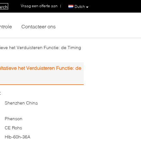
Vraag een offerte aan
|
Dutch
arch
ntrole
Contacteer ons
ieve het Verduisteren Functie: de Timing
tatieve het Verduisteren Functie: de
:
Shenzhen China
Phenson
CE Rohs
Hlb-60h-36A