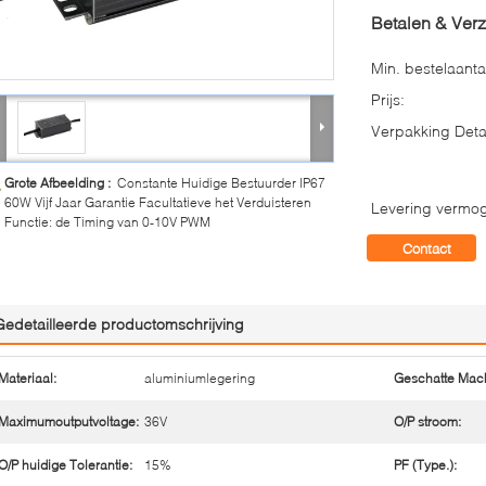
Betalen & Ver
Min. bestelaanta
Prijs:
Verpakking Detai
Grote Afbeelding :
Constante Huidige Bestuurder IP67
60W Vijf Jaar Garantie Facultatieve het Verduisteren
Levering vermo
Functie: de Timing van 0-10V PWM
Contact
Gedetailleerde productomschrijving
Materiaal:
aluminiumlegering
Geschatte Mach
Maximumoutputvoltage:
36V
O/P stroom:
O/P huidige Tolerantie:
15%
PF (Type.):