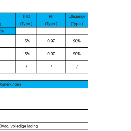
THD
PF
Efficiency
g
(Type.)
(Type.)
(Type.)
tie
15%
0,97
90%
15%
0,97
90%
/
/
/
pmerkingen
0Vac, volledige lading