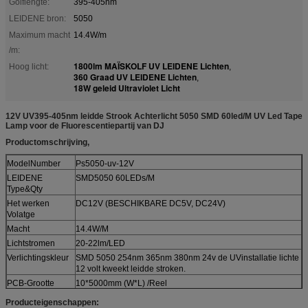
Golflengte:
395-405nm
LEIDENE bron:
5050
Maximum macht
14.4W/m
/m:
1800lm MAÏSKOLF UV LEIDENE Lichten
Hoog licht:
,
360 Graad UV LEIDENE Lichten
,
18W geleid Ultraviolet Licht
12V UV395-405nm leidde Strook Achterlicht 5050 SMD 60led/M UV Led Tape
Lamp voor de Fluorescentiepartij van DJ
Productomschrijving,
ModelNumber
Ps5050-uv-12V
LEIDENE
SMD5050 60LEDs/M
Type&Qty
Het werken
DC12V (BESCHIKBARE DC5V, DC24V)
Volatge
Macht
14.4W/M
Lichtstromen
20-22lm/LED
Verlichtingskleur
SMD 5050 254nm 365nm 380nm 24v de UVinstallatie lichte
12 volt kweekt leidde stroken.
PCB-Grootte
10*5000mm (W*L) /Reel
IP Classificatie
IP20 (BESCHIKBARE IP65, IP67, IP68)
Producteigenschappen: