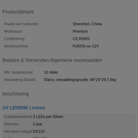
Productdetails
Plaats van herkomst:
Shenzhen, China
Merknaam:
Phenson
Certificering:
CE,ROHS
Modelnummer:
Ps5050-uv-12V
Betalen & Verzenden Algemene voorwaarden
Min. bestelaantal:
10 stuks
Verpakking Details:
50pcs, verpakkingsgrootte: 48*25*29,7.6kg
beschrijving
UV LEIDENE Lichten
Cuttableeenheid:
3 LEDs per 50mm
Garantie:
2 jaar
Het werk voltage:
DV12V