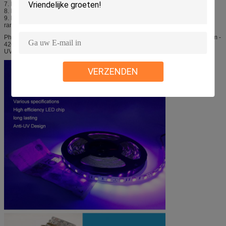
7. Edge-Lighting transparant of verspreid materiaal
8. Projecten van de steun de onderwaterverlichting
9. Luifel en brug overspannen
rand/pretpark/theater/vliegtuigencabineverlichting
Phensonlighting verstrekt een brede waaier UVleds in de UVA-waaier (360nm -
420nm). Gelieve te bezoeken onze Productenpagina om meer over onze
UVproducten te leren.
VERZENDEN