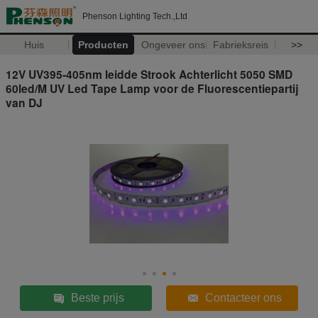
Phenson Lighting Tech.,Ltd
Huis
Producten
Ongeveer ons
Fabrieksreis
>>
12V UV395-405nm leidde Strook Achterlicht 5050 SMD
60led/M UV Led Tape Lamp voor de Fluorescentiepartij
van DJ
Beste prijs
Contacteer ons