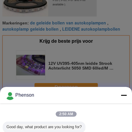
de geleide bollen van autokoplampen
Markeringen:
,
autokoplamp geleide bollen
LEIDENE autokoplampbollen
,
Krijg de beste prijs voor
12V UV395-405nm leidde Strook
Achterlicht 5050 SMD 60led/M UV
Led Tape Lamp voor de
Fluorescentiepartij van DJ
Doorgaan
Phenson
UV LEIDENE Lichten
Meer
2:50 AM
Good day, what product are you looking for?