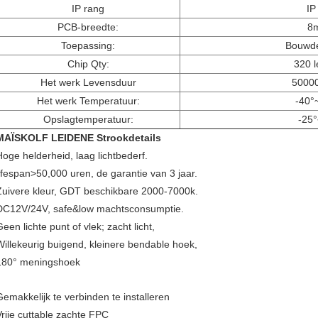
IP rang
IP
PCB-breedte:
8
Toepassing:
Bouwde
Chip Qty:
320 
Het werk Levensduur
5000
Het werk Temperatuur:
-40°
Opslagtemperatuur:
-25
MAÏSKOLF LEIDENE Strookdetails
Hoge helderheid, laag lichtbederf.
lifespan>50,000 uren, de garantie van 3 jaar.
Zuivere kleur, GDT beschikbare 2000-7000k.
DC12V/24V, safe&low machtsconsumptie.
een lichte punt of vlek; zacht licht,
Willekeurig buigend, kleinere bendable hoek,
180° meningshoek
Gemakkelijk te verbinden te installeren
Vrije cuttable zachte FPC