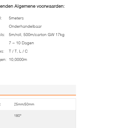
zenden Algemene voorwaarden:
l:
5meters
Onderhandelbaar
ls:
5m/roll, 500m/carton GW 17kg
7 ~ 10 Dagen
es:
T / T, L / C
gen:
10,0000m
:
25mm/50mm
180°