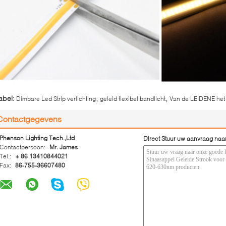
,
,
abel:
Dimbare Led Strip verlichting
geleid flexibel bandlicht
Van de LEIDENE het 
Contactgegevens
Phenson Lighting Tech.,Ltd
Direct Stuur uw aanvraag naa
Contactpersoon:
Mr. James
Tel.:
+ 86 13410844021
Fax:
86-755-36607480