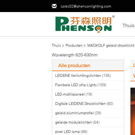
sales02@phensonlighting.com
Thuis
Thuis
Producten
MAÏSKOLF geleid strooklicht
Wavelength 620-630nm
Alle producten
LEIDENE Verlichtingslichten
(135)
Flexibele LED strip Lights
(109)
LED-matrixpaneel
(19)
Digitale LEIDENE Strooklichten
(60)
geleid aluminiumprofiel
(29)
geleide modulelichten
(54)
pixel LED lamp
(68)