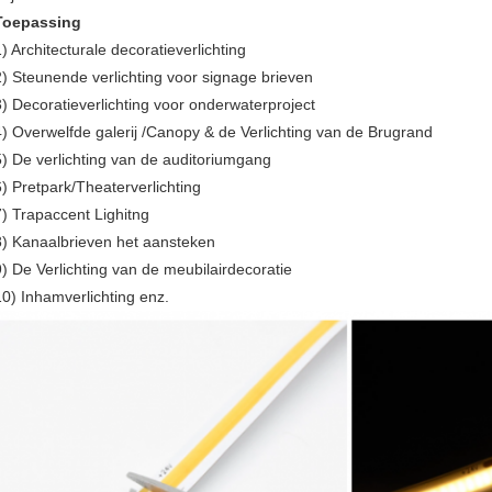
Toepassing
1) Architecturale decoratieverlichting
2) Steunende verlichting voor signage brieven
3) Decoratieverlichting voor onderwaterproject
4) Overwelfde galerij /Canopy & de Verlichting van de Brugrand
5) De verlichting van de auditoriumgang
6) Pretpark/Theaterverlichting
7) Trapaccent Lighitng
8) Kanaalbrieven het aansteken
9) De Verlichting van de meubilairdecoratie
10) Inhamverlichting enz.