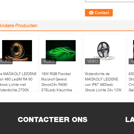
Andere Producten
e MAÏSKOLF LEIDENE
18W RGB Flexibel
Waterdichte de
630
an 480 Led/M RA 90
Maïskolf Geleid
MAÏSKOLF LEIDENE
Str
trook Lichte niet
Strook24v RA90
van IP67 480leds
Ch
aterdichte 2700K
576Leds Kleurrijke
Strook Lichte 24v 12W
Ge
000K 4000K Geen
LEIDEN Lint
voor
de
ichte Punt
Openluchtlandschap
bre
CONTACTEER ONS
L