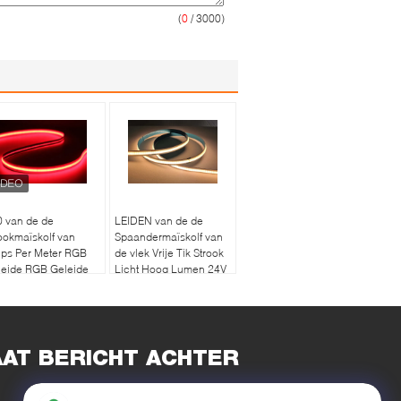
(
0
/ 3000)
 van de de
LEIDEN van de de
ookmaïskolf van
Spaandermaïskolf van
ips Per Meter RGB
de vlek Vrije Tik Strook
leide RGB Geleide
Licht Hoog Lumen 24V
 Banddc24v 10mm
384 LEDs/M3-
edte
Jarengarantie
AAT BERICHT ACHTER