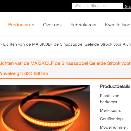
Se
Producten
Over ons
Fabrieksreis
Kwaliteitsco
Lichten van de MAÏSKOLF de Sinaasappel Geleide Strook voor Alu
Lichten van de MAÏSKOLF de Sinaasappel Geleide Strook voor
Wavelength 620-630nm
Productdetails
Plaats van
herkomst:
Merknaam:
Certificering:
Modelnummer: