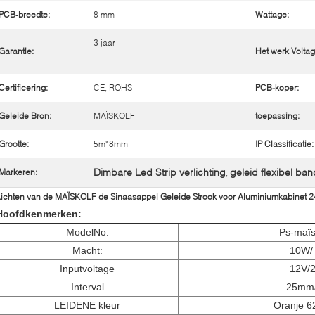
PCB-breedte:
8 mm
Wattage:
3 jaar
Garantie:
Het werk Voltag
Certificering:
CE, ROHS
PCB-koper:
Geleide Bron:
MAÏSKOLF
toepassing:
Grootte:
5m*8mm
IP Classificatie:
Dimbare Led Strip verlichting
geleid flexibel ban
Markeren:
,
ichten van de MAÏSKOLF de Sinaasappel Geleide Strook voor Aluminiumkabinet
Hoofdkenmerken:
ModelNo.
Ps-maïs
Macht:
10W/
Inputvoltage
12V/
Interval
25mm
LEIDENE kleur
Oranje 