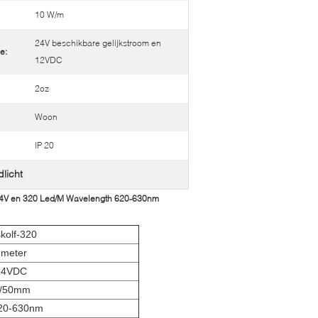
10 W/m
24V beschikbare gelijkstroom en
e:
12VDC
2oz
Woon
IP 20
dlicht
 24V en 320 Led/M Wavelength 620-630nm
kolf-320
 meter
24VDC
/50mm
620-630nm