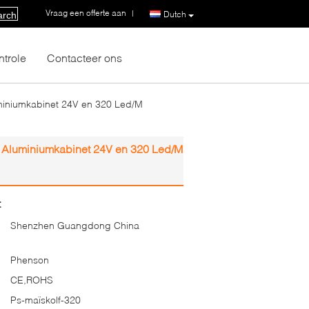
Vraag een offerte aan
|
Dutch
arch
ntrole
Contacteer ons
miniumkabinet 24V en 320 Led/M
 Aluminiumkabinet 24V en 320 Led/M
:
Shenzhen Guangdong China
Phenson
CE,ROHS
Ps-maïskolf-320