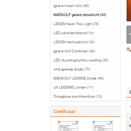
geleid lineair licht
(36)
MAÏSKOLF geleid strooklicht
(43)
LEIDEN Neon Flex Light
(28)
LED-advertentiebord
(14)
LEIDEN Vermaaklicht
(26)
geleid licht Controller
(46)
LED stuurprogramma voeding
(33)
smd geleide diode
(75)
MAÏSKOLF LEIDENE Diode
(46)
UV LEIDENE Lichten
(11)
Draagbare krachtcentrale
(15)
Certificaat
s