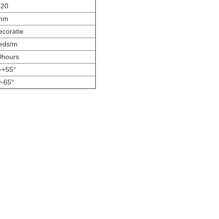
 20
mm
coratie
leds/m
0hours
~+55°
°~65°