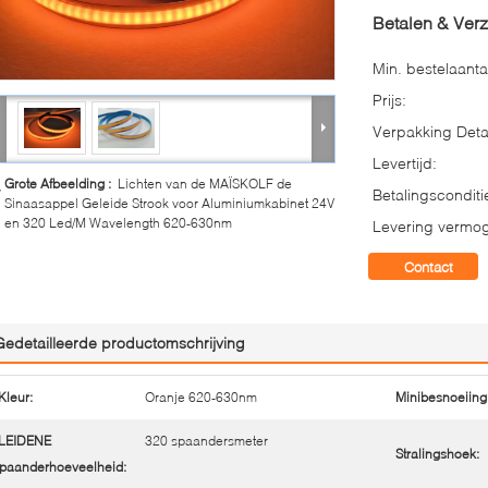
Betalen & Ver
Min. bestelaanta
Prijs:
Verpakking Detai
Levertijd:
Grote Afbeelding :
Lichten van de MAÏSKOLF de
Betalingsconditi
Sinaasappel Geleide Strook voor Aluminiumkabinet 24V
en 320 Led/M Wavelength 620-630nm
Levering vermo
Contact
Gedetailleerde productomschrijving
Kleur:
Oranje 620-630nm
Minibesnoeiing
LEIDENE
320 spaandersmeter
Stralingshoek:
paanderhoeveelheid: