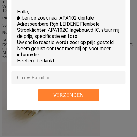
10mm breedte
Verpakking: L-vormige schakelaaradapter x de mannelijke 4pin stoppen van
10pcs+20.
Pakket:
50pcs/package
Nota:
Als u een waterdichte LEIDENE strook hebt, van silicium op de oppervlakte
rond het solderen lijngebied binnen zou moeten pellen en zacht het strooklicht
glijden in het schakelaarlichaam en u zult de schakelaargreep het lint voelen.
Als u een niet waterdichte LEIDENE strook hebt, glijd enkel binnen het lint en
zorg positieve en negatieve polengelijke ervoor.
VERZENDEN