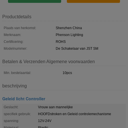
Productdetails
Plaats van herkomst:
Shenzhen China
Merknaam:
Phenson Lighting
Certificering:
ROHS
Modelnummer:
De Schakelaar van JST SM
Betalen & Verzenden Algemene voorwaarden
Min. bestelaantal:
10pcs
beschrijving
Geleid licht Controller
Geslacht:
Vrouw aan mannelijke
specifiek gebruik:
HOOFDstroken en Geleid controlemechanisme
spanning:
12V-24V
Materiaal:
Plastic