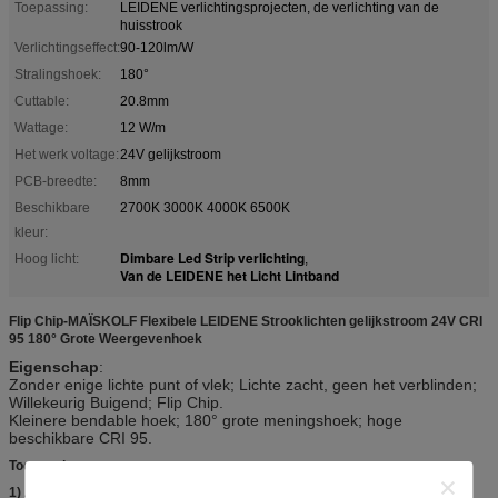
Toepassing:
LEIDENE verlichtingsprojecten, de verlichting van de
huisstrook
Verlichtingseffect:
90-120lm/W
Stralingshoek:
180°
Cuttable:
20.8mm
Wattage:
12 W/m
Het werk voltage:
24V gelijkstroom
PCB-breedte:
8mm
Beschikbare
2700K 3000K 4000K 6500K
kleur:
Dimbare Led Strip verlichting
Hoog licht:
,
Van de LEIDENE het Licht Lintband
Flip Chip-MAÏSKOLF Flexibele LEIDENE Strooklichten gelijkstroom 24V CRI
95 180° Grote Weergevenhoek
Eigenschap
:
Zonder enige lichte punt of vlek; Lichte zacht, geen het verblinden;
Willekeurig Buigend; Flip Chip.
Kleinere bendable hoek; 180° grote meningshoek; hoge
beschikbare CRI 95.
Toepassing:
1)
Autodecoratie