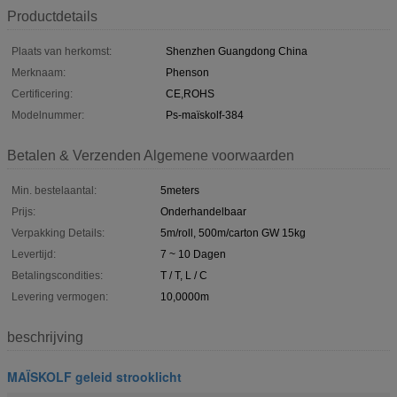
Productdetails
Plaats van herkomst:
Shenzhen Guangdong China
Merknaam:
Phenson
Certificering:
CE,ROHS
Modelnummer:
Ps-maïskolf-384
Betalen & Verzenden Algemene voorwaarden
Min. bestelaantal:
5meters
Prijs:
Onderhandelbaar
Verpakking Details:
5m/roll, 500m/carton GW 15kg
Levertijd:
7 ~ 10 Dagen
Betalingscondities:
T / T, L / C
Levering vermogen:
10,0000m
beschrijving
MAÏSKOLF geleid strooklicht