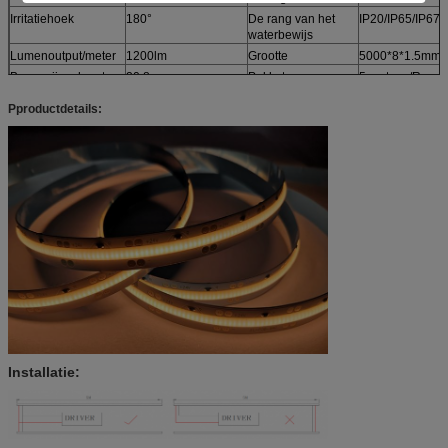
Irritatiehoek
180°
De rang van het
IP20/IP65/IP67
waterbewijs
Lumenoutput/meter
1200lm
Grootte
5000*8*1.5mm
Besnoeiingslengte
20.8mm
Pakket
5 meters /Ree;
Geleid/meter
384Leds/m
Krommingsdiameter
10mm
Pproductdetails:
Installatie: