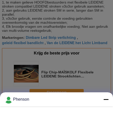
1, te maken gelieve HOOFDbestuurders met flexibele LEIDENE
stroken compatibel LEIDENE stroken v3o3or gebruik aansteken;
2, aan gebruiks LEIDENE stroken 5M in serie, langer dan 5M in
parallel;
3, v3o3or gebruik, eerste controle de voeding gebruikten
overeenkomstig van de machtsvereisten;
4, Elk broodje vragen om onafhankelijke voeding; Niet aan gebruik
van multi-volume reeksgebruik;
Dimbare Led Strip verlichting
Markeringen:
,
geleid flexibel bandlicht
Van de LEIDENE het Licht Lintband
,
Krijg de beste prijs voor
Flip Chip-MAÏSKOLF Flexibele
LEIDENE Strooklichten
gelijkstroom 24V CRI 95 180°
Grote Weergevenhoek
Doorgaan
Phenson
MAÏSKOLF geleid strooklicht
Meer