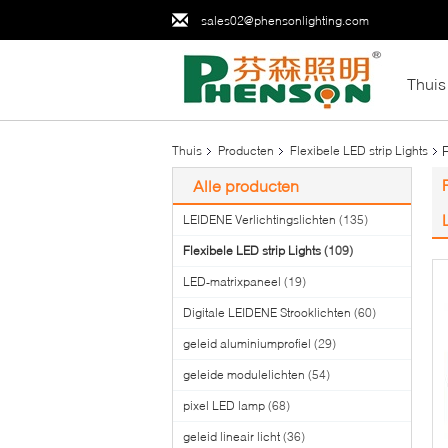
sales02@phensonlighting.com
Thuis
Thuis
Producten
Flexibele LED strip Lights
Alle producten
LEIDENE Verlichtingslichten
(135)
Flexibele LED strip Lights
(109)
LED-matrixpaneel
(19)
Digitale LEIDENE Strooklichten
(60)
geleid aluminiumprofiel
(29)
geleide modulelichten
(54)
pixel LED lamp
(68)
geleid lineair licht
(36)