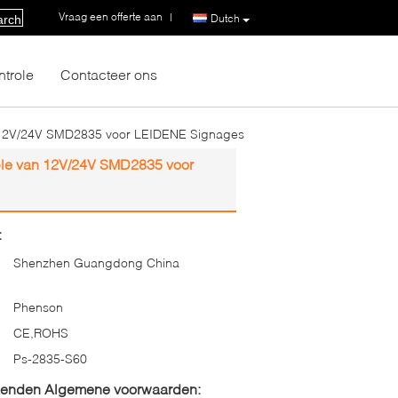
Vraag een offerte aan
|
Dutch
arch
ntrole
Contacteer ons
an 12V/24V SMD2835 voor LEIDENE Signages
able van 12V/24V SMD2835 voor
:
Shenzhen Guangdong China
Phenson
CE,ROHS
Ps-2835-S60
zenden Algemene voorwaarden: