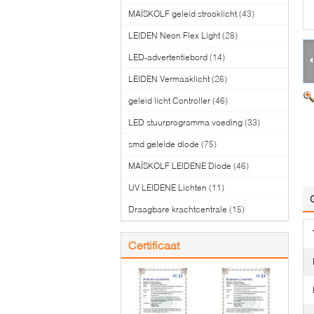
MAÏSKOLF geleid strooklicht
(43)
LEIDEN Neon Flex Light
(28)
LED-advertentiebord
(14)
LEIDEN Vermaaklicht
(26)
geleid licht Controller
(46)
LED stuurprogramma voeding
(33)
smd geleide diode
(75)
MAÏSKOLF LEIDENE Diode
(46)
UV LEIDENE Lichten
(11)
Draagbare krachtcentrale
(15)
Certificaat