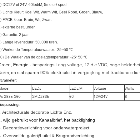
) DC12V of 24V, 60led/M, 5meter/-spoel
) Lichte Kleur: Koel Wit, Warm Wit, Geel Rood, Groen, Blauw,
) FPCB-kleur: Bruin, Wit, Zwart
6)
externe bestuurder
7)
Garantie: 2 jaar
) Lange levensduur: 50, 000 uren.
9)
Werkende Temperatuurwaaier: -25~50 ℃
10)
De Waaier van de opslagtemperatuur: -25~50 ℃
Laag voltage, 12 die VDC, hoge helderhe
Groen, Energie - besparings
Norm
90%-elektriciteit in vergelijking met
traditionele li
en stal sparen
,
arameter:
Model
LEDs
LEDs/M
Voltage
Watts
Ps-2835-S60
SMD2835
60
12V/24V
6
Toepassing:
Architecturale decoratie Lichte Enz.
1.
.
wijd gebruikt voor Kanaalbrief, het backlighting
3.
Decoratieverlichting voor onderwaterproject
4. Overwelfde galerij/Luifel & Brugrandverlichting