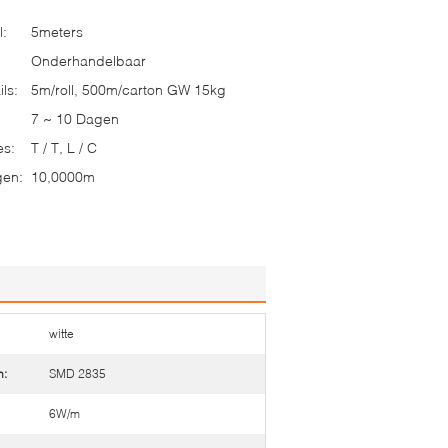
l:
5meters
Onderhandelbaar
ls:
5m/roll, 500m/carton GW 15kg
7 ~ 10 Dagen
es:
T / T, L / C
gen:
10,0000m
witte
n:
SMD 2835
6W/m