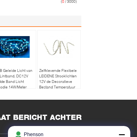
(
0
/ 3000)
 Geleide Licht van
Zelfklevende Flexibele
 Lintband, DC12V
LEIDENE Strooklichten
dde Band Licht
12V de Decoratieve
oodje 14W/Meter
Bestand Temperatuur
r Backlight
van 60 LEDs/m-
AAT BERICHT ACHTER
Phenson