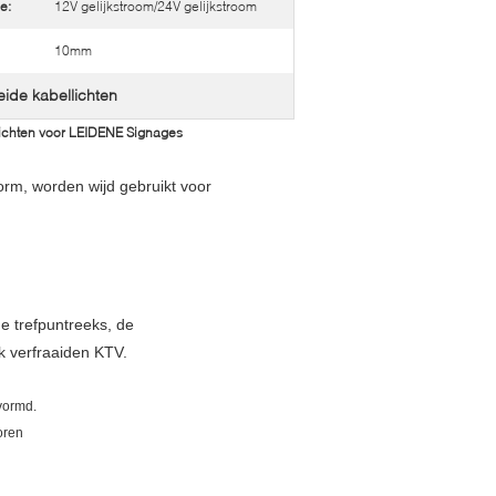
e:
12V gelijkstroom/24V gelijkstroom
10mm
leide kabellichten
lichten voor LEIDENE Signages
orm, worden wijd gebruikt voor
de trefpuntreeks, de
k verfraaiden KTV.
vormd.
oren