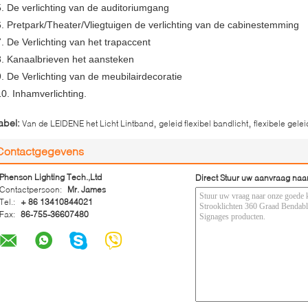
5. De verlichting van de auditoriumgang
6. Pretpark/Theater/Vliegtuigen de verlichting van de cabinestemming
7. De Verlichting van het trapaccent
8. Kanaalbrieven het aansteken
9. De Verlichting van de meubilairdecoratie
10. Inhamverlichting.
,
,
abel:
Van de LEIDENE het Licht Lintband
geleid flexibel bandlicht
flexibele gele
Contactgegevens
Phenson Lighting Tech.,Ltd
Direct Stuur uw aanvraag naa
Contactpersoon:
Mr. James
Tel.:
+ 86 13410844021
Fax:
86-755-36607480