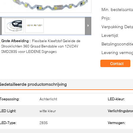
Min. bestelaanta
Prijs:
Verpakking Detai
Levertijd:
Grote Afbeelding :
Flexibele Kleefstof Geleide de
Betalingsconditi
Strooklichten 360 Graad Bendable van 12V/24V
SMD2835 voor LEIDENE Signages
Levering vermo
Contact
Gedetailleerde productomschrijving
Toepassing:
Achterlicht
LED-kleur:
LED Light:
witte kleur
Verlichtingsbro
LED-Type:
2835
Vermogen: