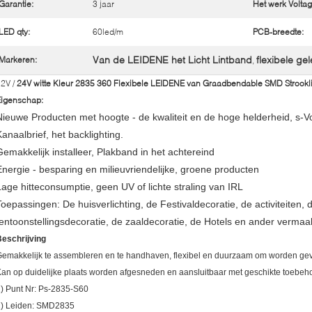
Garantie:
3 jaar
Het werk Voltag
LED qty:
60led/m
PCB-breedte:
Van de LEIDENE het Licht Lintband
flexibele ge
Markeren:
,
2V /
24V witte Kleur 2835 360 Flexibele LEIDENE van Graadbendable SMD Strook
Eigenschap:
Nieuwe Producten met hoogte - de kwaliteit en de hoge helderheid, s-V
Kanaalbrief, het backlighting.
Gemakkelijk installeer, Plakband in het achtereind
Energie - besparing en milieuvriendelijke, groene producten
Lage hitteconsumptie, geen UV of lichte straling van IRL
Toepassingen: De huisverlichting, de Festivaldecoratie, de activiteiten, 
tentoonstellingsdecoratie, de zaaldecoratie, de Hotels en ander vermaa
eschrijving
emakkelijk te assembleren en te handhaven, flexibel en duurzaam om worden ge
an op duidelijke plaats worden afgesneden en aansluitbaar met geschikte toebeh
) Punt Nr: Ps-2835-S60
2) Leiden: SMD2835