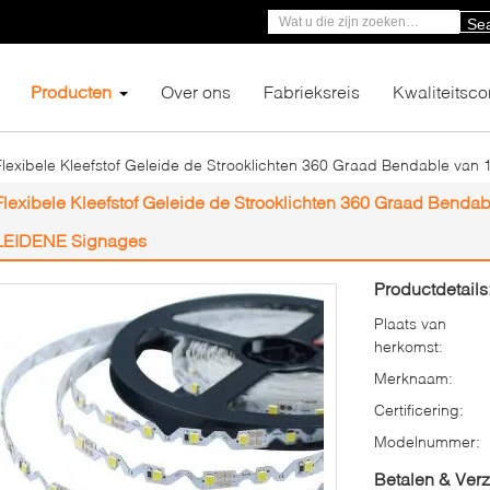
Se
Producten
Over ons
Fabrieksreis
Kwaliteitsco
Flexibele Kleefstof Geleide de Strooklichten 360 Graad Bendable v
Flexibele Kleefstof Geleide de Strooklichten 360 Graad Bend
LEIDENE Signages
Productdetails
Plaats van
herkomst:
Merknaam:
Certificering:
Modelnummer:
Betalen & Ver