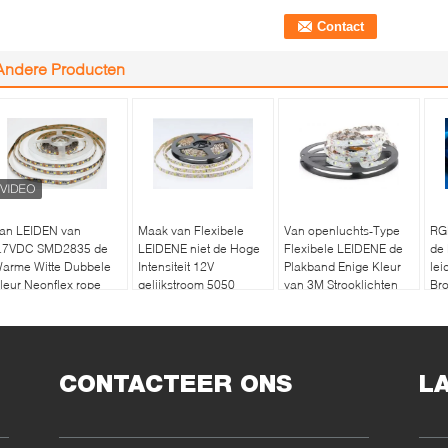
Andere Producten
an LEIDEN van
Maak van Flexibele
Van openluchts-Type
RGB
.7VDC SMD2835 de
LEIDENE niet de Hoge
Flexibele LEIDENE de
de
arme Witte Dubbele
Intensiteit 12V
Plakband Enige Kleur
lei
leur Neonflex rope
gelijkstroom 5050
van 3M Strooklichten
Br
ight cool white
Strooklichten Volledige
voor Brieven
voo
waterdicht Kleur
CONTACTEER ONS
L