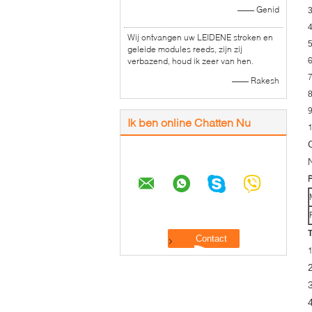
—— Genid
3
4
Wij ontvangen uw LEIDENE stroken en
5
geleide modules reeds, zijn zij
verbazend, houd ik zeer van hen.
—— Rakesh
8
Ik ben online Chatten Nu
P
2