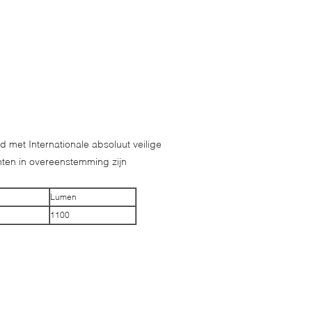
id
met Internationale absoluut veilige
chten in overeenstemming zijn
Lumen
1100