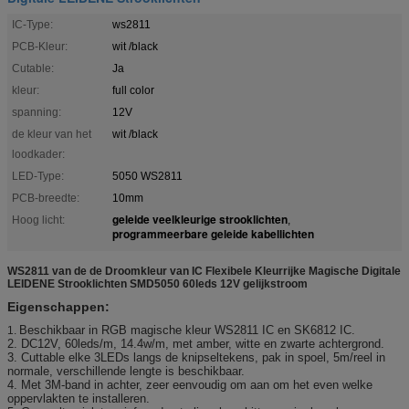
IC-Type:
ws2811
PCB-Kleur:
wit /black
Cutable:
Ja
kleur:
full color
spanning:
12V
de kleur van het
wit /black
loodkader:
LED-Type:
5050 WS2811
PCB-breedte:
10mm
geleide veelkleurige strooklichten
Hoog licht:
,
programmeerbare geleide kabellichten
WS2811 van de de Droomkleur van IC Flexibele Kleurrijke Magische Digitale
LEIDENE Strooklichten SMD5050 60leds 12V gelijkstroom
Eigenschappen:
Beschikbaar in RGB magische kleur WS2811 IC en SK6812 IC.
1.
2. DC12V, 60leds/m, 14.4w/m, met amber, witte en zwarte achtergrond.
3. Cuttable elke 3LEDs langs de knipseltekens, pak in spoel, 5m/reel in
normale, verschillende lengte is beschikbaar.
4. Met 3M-band in achter, zeer eenvoudig om aan om het even welke
oppervlakten te installeren.