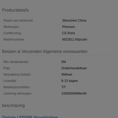
Productdetails
Plaats van herkomst:
Shenzhen China
Merknaam:
Phenson
Certificering:
CE Rohs
Modelnummer:
WS2811 60pcs/m
Betalen & Verzenden Algemene voorwaarden
Min. bestelaantal:
5M
Prijs:
Onderhandelbaar
Verpakking Details:
5M/reel
Levertijd:
8-15 dagen
Betalingscondities:
T/T
Levering vermogen:
1000000M/Month
beschrijving
Digitale LEIDENE Strooklichten