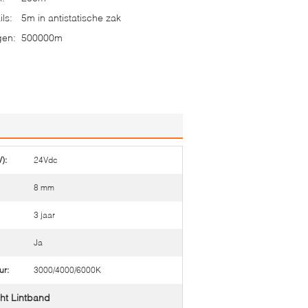
ls:
5m in antistatische zak
gen:
500000m
):
24Vdc
8 mm
3 jaar
Ja
ur:
3000/4000/6000K
ht Lintband