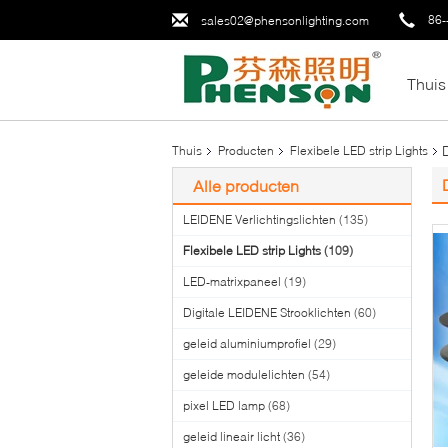
86-
sales02@phensonlighting.com
Thuis
Thuis
Producten
Flexibele LED strip Lights
Alle producten
LEIDENE Verlichtingslichten
(135)
Flexibele LED strip Lights
(109)
LED-matrixpaneel
(19)
Digitale LEIDENE Strooklichten
(60)
geleid aluminiumprofiel
(29)
geleide modulelichten
(54)
pixel LED lamp
(68)
geleid lineair licht
(36)