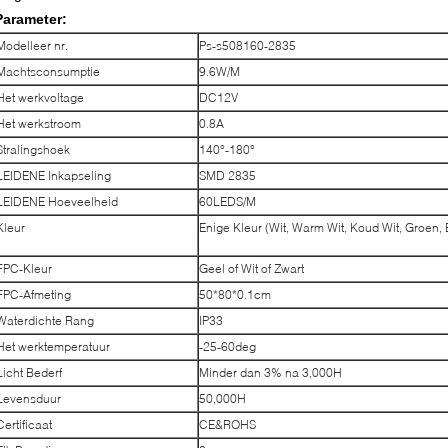
Parameter:
Modelleer nr.
Ps-s508160-2835
Machtsconsumptie
9.6W/M
Het werkvoltage
DC12V
Het werkstroom
0.8A
Stralingshoek
140°-180°
LEIDENE Inkapseling
SMD 2835
LEIDENE Hoeveelheid
60LEDS/M
Kleur
Enige Kleur (Wit, Warm Wit, Koud Wit, Groen,
FPC-Kleur
Geel of Wit of Zwart
FPC-Afmeting
50*80*0.1cm
Waterdichte Rang
IP33
Het werktemperatuur
-25-60deg
Licht Bederf
Minder dan 3% na 3,000H
Levensduur
50,000H
Certificaat
CE&ROHS