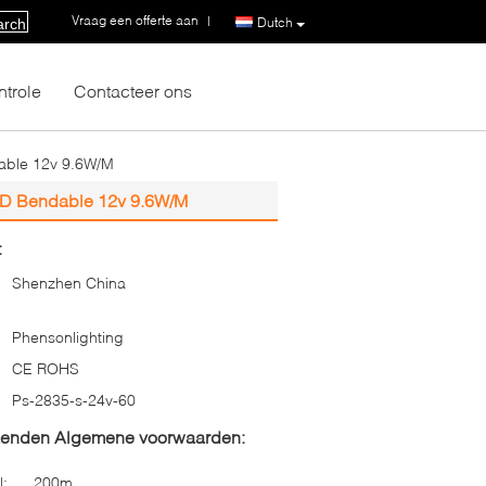
Vraag een offerte aan
|
Dutch
arch
ntrole
Contacteer ons
dable 12v 9.6W/M
SMD Bendable 12v 9.6W/M
:
Shenzhen China
Phensonlighting
CE ROHS
Ps-2835-s-24v-60
zenden Algemene voorwaarden:
l:
200m