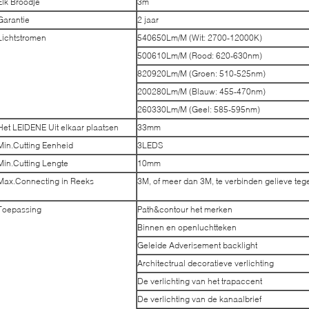
Elk Broodje
3m
Garantie
2 jaar
Lichtstromen
540650Lm/M (Wit: 2700-12000K)
500610Lm/M (Rood: 620-630nm)
820920Lm/M (Groen: 510-525nm)
200280Lm/M (Blauw: 455-470nm)
260330Lm/M (Geel: 585-595nm)
Het LEIDENE Uit elkaar plaatsen
33mm
Min.Cutting Eenheid
3LEDS
Min.Cutting Lengte
10mm
Max.Connecting in Reeks
3M, of meer dan 3M, te verbinden gelieve tegel
Toepassing
Path&contour het merken
Binnen en openluchtteken
Geleide Adverisement backlight
Architectrual decoratieve verlichting
De verlichting van het trapaccent
De verlichting van de kanaalbrief