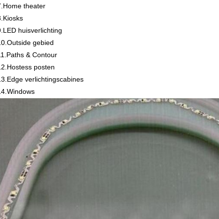
7.Home theater
8.Kiosks
9.LED huisverlichting
10.Outside gebied
11.Paths & Contour
12.Hostess posten
13.Edge verlichtingscabines
14.Windows