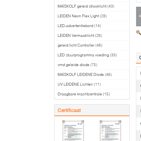
MAÏSKOLF geleid strooklicht
(43)
LEIDEN Neon Flex Light
(28)
LED-advertentiebord
(14)
LEIDEN Vermaaklicht
(26)
geleid licht Controller
(46)
LED stuurprogramma voeding
(33)
smd geleide diode
(75)
MAÏSKOLF LEIDENE Diode
(46)
UV LEIDENE Lichten
(11)
Draagbare krachtcentrale
(15)
Certificaat