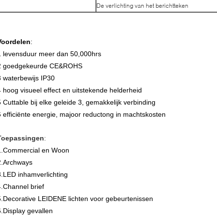
De verlichting van het berichtteken
Voordelen
:
1 levensduur meer dan 50,000hrs
2 goedgekeurde CE&ROHS
3 waterbewijs IP30
4 hoog visueel effect en uitstekende helderheid
5 Cuttable bij elke geleide 3, gemakkelijk verbinding
6 efficiënte energie, majoor reductong in machtskosten
Toepassingen
:
1.Commercial en Woon
2.Archways
3.LED inhamverlichting
4.Channel brief
5.Decorative LEIDENE lichten voor gebeurtenissen
6.Display gevallen