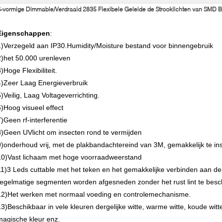
-vormige Dimmable/Verdraaid 2835 Flexibele Geleide de Strooklichten van SMD 
Eigenschappen
:
1)Verzegeld aan IP30.Humidity/Moisture bestand voor binnengebruik
2)het 50.000 urenleven
)Hoge Flexibiliteit.
4)Zeer Laag Energieverbruik
5)Veilig, Laag Voltageverrichting.
6)Hoog visueel effect
7)Geen rf-interferentie
8)Geen UVlicht om insecten rond te vermijden
9)onderhoud vrij, met de plakbandachtereind van 3M, gemakkelijk te ins
10)Vast lichaam met hoge voorraadweerstand
11)3 Leds cuttable met het teken en het gemakkelijke verbinden aan de
regelmatige segmenten worden afgesneden zonder het rust lint te besc
12)Het werken met normaal voeding en controlemechanisme.
13)Beschikbaar in vele kleuren dergelijke witte, warme witte, koude wit
magische kleur enz.