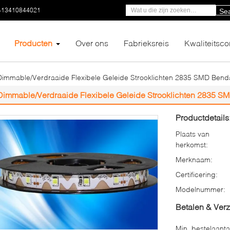
-13410844021
Se
Producten
Over ons
Fabrieksreis
Kwaliteitsco
Dimmable/Verdraaide Flexibele Geleide Strooklichten 2835 SMD Ben
Dimmable/Verdraaide Flexibele Geleide Strooklichten 2835 
Productdetails
Plaats van
herkomst:
Merknaam:
Certificering:
Modelnummer:
Betalen & Ver
Min. bestelaanta