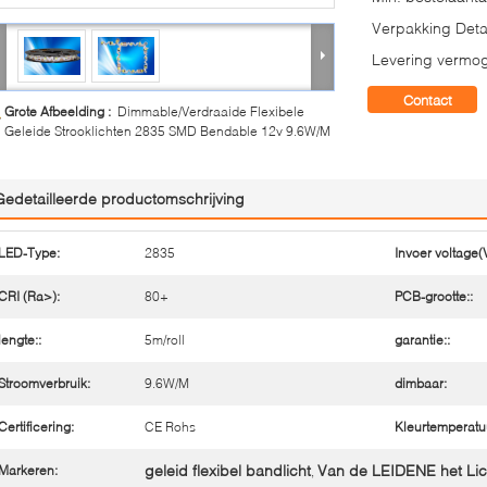
Verpakking Detai
Levering vermo
Contact
Grote Afbeelding :
Dimmable/Verdraaide Flexibele
Geleide Strooklichten 2835 SMD Bendable 12v 9.6W/M
Gedetailleerde productomschrijving
LED-Type:
2835
Invoer voltage(V
CRI (Ra>):
80+
PCB-grootte::
lengte::
5m/roll
garantie::
Stroomverbruik:
9.6W/M
dimbaar:
Certificering:
CE Rohs
Kleurtemperatu
geleid flexibel bandlicht
Van de LEIDENE het Lic
Markeren:
,