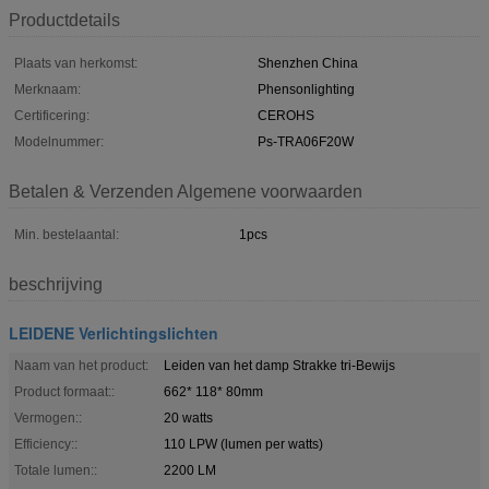
Productdetails
Plaats van herkomst:
Shenzhen China
Merknaam:
Phensonlighting
Certificering:
CEROHS
Modelnummer:
Ps-TRA06F20W
Betalen & Verzenden Algemene voorwaarden
Min. bestelaantal:
1pcs
beschrijving
LEIDENE Verlichtingslichten
Naam van het product:
Leiden van het damp Strakke tri-Bewijs
Product formaat::
662* 118* 80mm
Vermogen::
20 watts
Efficiency::
110 LPW (lumen per watts)
Totale lumen::
2200 LM