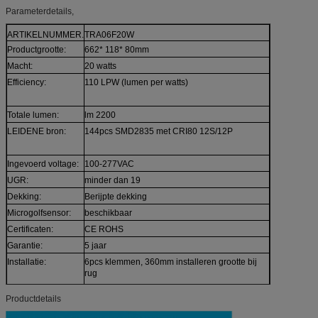
Parameterdetails,
ARTIKELNUMMER.
TRA06F20W
Productgrootte:
662* 118* 80mm
Macht:
20 watts
Efficiency:
110 LPW (lumen per watts)
Totale lumen:
lm 2200
LEIDENE bron:
144pcs SMD2835 met CRI80 12S/12P
Ingevoerd voltage:
100-277VAC
UGR:
minder dan 19
Dekking:
Berijpte dekking
Microgolfsensor:
beschikbaar
Certificaten:
CE ROHS
Garantie:
5 jaar
Installatie:
6pcs klemmen, 360mm installeren grootte bij
rug
Productdetails