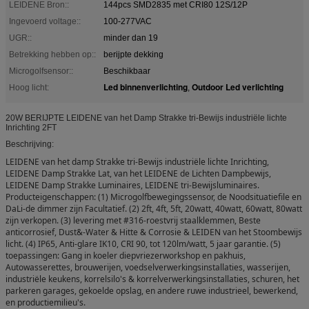
LEIDENE Bron::
144pcs SMD2835 met CRI80 12S/12P
Ingevoerd voltage::
100-277VAC
UGR::
minder dan 19
Betrekking hebben op::
berijpte dekking
Microgolfsensor::
Beschikbaar
Led binnenverlichting
Outdoor Led verlichting
Hoog licht:
,
20W BERIJPTE LEIDENE van het Damp Strakke tri-Bewijs industriële lichte
Inrichting 2FT
Beschrijving:
LEIDENE van het damp Strakke tri-Bewijs industriële lichte Inrichting,
LEIDENE Damp Strakke Lat, van het LEIDENE de Lichten Dampbewijs,
LEIDENE Damp Strakke Luminaires, LEIDENE tri-Bewijsluminaires.
Producteigenschappen: (1) Microgolfbewegingssensor, de Noodsituatiefile en
DaLi-de dimmer zijn Facultatief. (2) 2ft, 4ft, 5ft, 20watt, 40watt, 60watt, 80watt
zijn verkopen. (3) levering met #316-roestvrij staalklemmen, Beste
anticorrosief, Dust&-Water & Hitte & Corrosie & LEIDEN van het Stoombewijs
licht. (4) IP65, Anti-glare IK10, CRI 90, tot 120lm/watt, 5 jaar garantie. (5)
toepassingen: Gang in koeler diepvriezerworkshop en pakhuis,
Autowasserettes, brouwerijen, voedselverwerkingsinstallaties, wasserijen,
industriële keukens, korrelsilo's & korrelverwerkingsinstallaties, schuren, het
parkeren garages, gekoelde opslag, en andere ruwe industrieel, bewerkend,
en productiemilieu's.