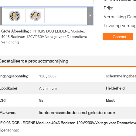
Prijs:
Verpakking Detai
Levering vermo
Grote Afbeelding :
PF 0,95 DOB LEIDENE Modules
4046 Reeksen 120V/230V-Voltage voor Decoratieve
Contact
Verlichting
Gedetailleerde productomschrijving
Ingangsspanning:
120 / 230v
schommelingsbes
Loodkader:
Aluminium
Helderheid:
CRI:
85
Maat:
lichte emissiediode
smd geleide diode
Markeren:
,
F 0,95 DOB LEIDENE Modules 4046 Reeksen 120V/230V-Voltage voor Decoratieve 
Eigenschap: