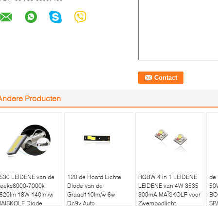
Andere Producten
530 LEIDENE van de
120 de Hoofd Lichte
RGBW 4 in 1 LEIDENE
de
eeks6000-7000k
Diode van de
LEIDENE van 4W 3535
50
520lm 18W 140lm/w
Graad110lm/w 6w
300mA MAÏSKOLF voor
BO
AÏSKOLF Diode
Dc9v Auto
Zwembadlicht
SP
BO