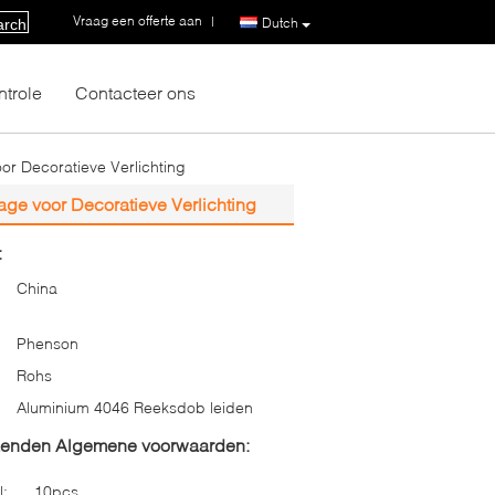
Vraag een offerte aan
|
Dutch
arch
ntrole
Contacteer ons
 Decoratieve Verlichting
e voor Decoratieve Verlichting
:
China
Phenson
Rohs
Aluminium 4046 Reeksdob leiden
zenden Algemene voorwaarden:
l:
10pcs