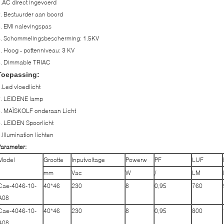
.AC direct ingevoerd
. Bestuurder aan boord
. EMI nalevingspas
4. Schommelingsbescherming: 1.5KV
. Hoog - pottenniveau: 3 KV
6. Dimmable TRIAC
Toepassing:
.Led vloedlicht
2. LEIDENE lamp
3. MAÏSKOLF onderaan Licht
. LEIDEN Spoorlicht
.Illumination lichten
arameter:
Model
Grootte
Inputvoltage
Powerw
PF
LUF
mm
Vac
W
/
LM
Cae-4046-10-
40*46
230
8
0,95
760
A08
Cae-4046-10-
40*46
230
8
0,95
800
A08