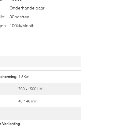
Onderhandelbaar
ls:
30pcs/reel
gen:
100kk/Month
cherming:
1.5Kw
760 - 1500 LM
40 * 46 mm
Verlichting