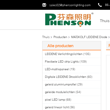
86-
sales02@phensonlighting.com
Thuis
Thuis
Producten
MAÏSKOLF LEIDENE Diode
Alle producten
LEIDENE Verlichtingslichten
(135)
Flexibele LED strip Lights
(109)
LED-matrixpaneel
(19)
Digitale LEIDENE Strooklichten
(60)
geleid aluminiumprofiel
(29)
geleide modulelichten
(54)
pixel LED lamp
(68)
geleid lineair licht
(36)