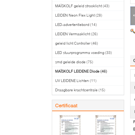
MAÏSKOLF geleid strooklicht
(43)
LEIDEN Neon Flex Light
(28)
LED-advertentiebord
(14)
LEIDEN Vermaaklicht
(26)
geleid licht Controller
(46)
LED stuurprogramma voeding
(33)
smd geleide diode
(75)
MAÏSKOLF LEIDENE Diode
(46)
UV LEIDENE Lichten
(11)
Draagbare krachtcentrale
(15)
Certificaat
P