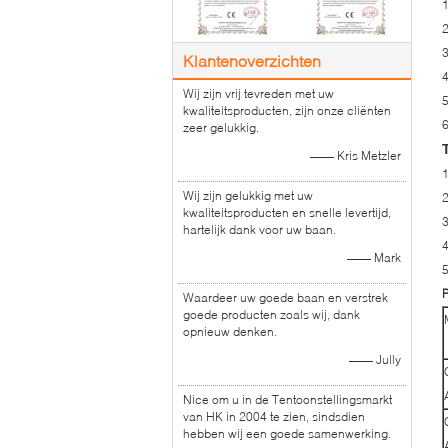
1
2
3
Klantenoverzichten
Wij zijn vrij tevreden met uw
5
kwaliteitsproducten, zijn onze cliënten
zeer gelukkig.
—— Kris Metzler
1
Wij zijn gelukkig met uw
kwaliteitsproducten en snelle levertijd,
hartelijk dank voor uw baan.
4
—— Mark
5
P
Waardeer uw goede baan en verstrek
goede producten zoals wij, dank
opnieuw denken.
—— Jully
Nice om u in de Tentoonstellingsmarkt
van HK in 2004 te zien, sindsdien
hebben wij een goede samenwerking.