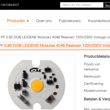
-13410844021
Se
Producten
Over ons
Fabrieksreis
Kwaliteitsco
PF 0,95 DOB LEIDENE Modules 4046 Reeksen 120V/230V-Voltage voor
PF 0,95 DOB LEIDENE Modules 4046 Reeksen 120V/230V-Voltag
Productdetails
Plaats van
herkomst:
Merknaam:
Certificering:
Modelnummer:
Betalen & Ver
Min. bestelaanta