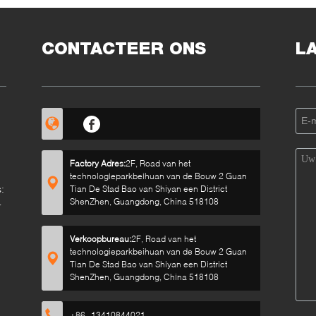
KW
MA
CONTACTEER ONS
L
Factory Adres:
2F, Road van het
technologieparkbeihuan van de Bouw 2 Guan
:
Tian De Stad Bao van Shiyan een District
ShenZhen, Guangdong, China 518108
Verkoopbureau:
2F, Road van het
technologieparkbeihuan van de Bouw 2 Guan
Tian De Stad Bao van Shiyan een District
ShenZhen, Guangdong, China 518108
+86--13410844021