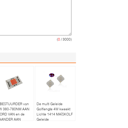
(
0
/ 3000)
 BESTUURDER van
De multi Geleide
W 380-780NM AAN
Golflengte 4W kweekt
ORD VAN en de
Lichte 1414 MAÏSKOLF
AANDER AAN
Geleide
ORD VAN leiden
Spaander450nm