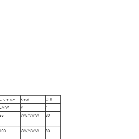
Effciency
kleur
CRI
LM/W
K
/
95
WW/NW/W
80
100
WW/NW/W
80