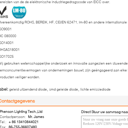
ereisten van de de elektronische industriegedragscode van EICC over.
vereenkomstig ROHS, BEREIK, HF, CEI/EN 62471, lm-80 en andere internationale no
ISO9001
QC 080000
ISO14001
OHSAS18001
ISO17025
ij gebruiken wetenschappelijke onderzoek en innovatie aangezien een stuwende k
ernconcurrentievermogen van ondernemingen bouwt, zijn geëngageerd aan elke kl
roducten veiliger worden.
,
,
abel:
geleid uitzendend diode
smd geleide diode
lichte emissiediode
Contactgegevens
Phenson Lighting Tech.,Ltd
Direct Stuur uw aanvraag naa
Contactpersoon:
Mr. James
Tel.:
+ 86 13410844021
Fax:
86-755-36607480