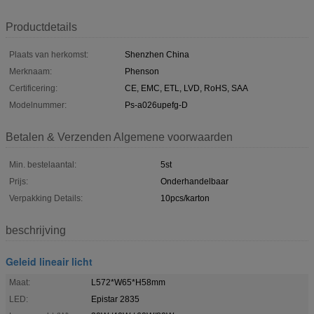
Productdetails
Plaats van herkomst:
Shenzhen China
Merknaam:
Phenson
Certificering:
CE, EMC, ETL, LVD, RoHS, SAA
Modelnummer:
Ps-a026upefg-D
Betalen & Verzenden Algemene voorwaarden
Min. bestelaantal:
5st
Prijs:
Onderhandelbaar
Verpakking Details:
10pcs/karton
beschrijving
Geleid lineair licht
Maat:
L572*W65*H58mm
LED:
Epistar 2835