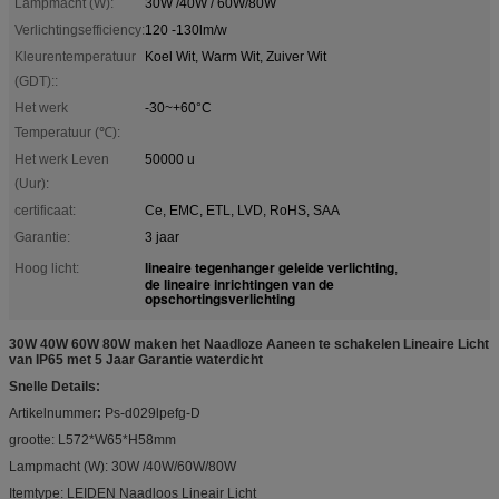
Lampmacht (W):
30W /40W / 60W/80W
Verlichtingsefficiency:
120 -130lm/w
Kleurentemperatuur
Koel Wit, Warm Wit, Zuiver Wit
(GDT)::
Het werk
-30~+60°C
Temperatuur (℃):
Het werk Leven
50000 u
(Uur):
certificaat:
Ce, EMC, ETL, LVD, RoHS, SAA
Garantie:
3 jaar
lineaire tegenhanger geleide verlichting
Hoog licht:
,
de lineaire inrichtingen van de
opschortingsverlichting
30W 40W 60W 80W maken het Naadloze Aaneen te schakelen Lineaire Licht
van IP65 met 5 Jaar Garantie waterdicht
Snelle Details:
Artikelnummer
:
Ps-d029lpefg-D
grootte: L572*W65*H58mm
Lampmacht (W): 30W /40W/60W/80W
Itemtype: LEIDEN Naadloos Lineair Licht