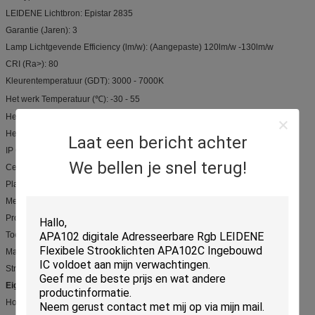
LEIDENE Lichtbron: Epistar 2835
Garantie (Jaren): 3
Lamp Lichtgevende Efficiency (lm/w): (Aangepaste) 120lm/w -130lm/w
CRI (Ra>): 80
Kleurentemperatuur (GDT): 3000 - 7000K
Het werk Temperatuur (℃): -30 - 55
Het werk Leven (Uur): 50000
Het Materiaal van het lamplichaam: Aluminium
Laat een bericht achter
IP Classificatie: 65
We bellen je snel terug!
Certificatie: Ce, RoHS, UL
Plaats van Oorsprong: Guangdong, China (Vasteland)
Merknaam: Phensonverlichting
Productnaam: Geleid Lineair Licht
Toepassing: supermarkt/bureau/pakhuis/school
Materiaal: Alumimum + PC-Dekking
Stralingshoek: 120 Graad
Eigenschap:
Hoogwaardig aluminiummateriaal, 30°/60°/90°/RL20°lens, IK07.