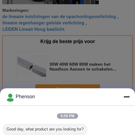
Markeringen:
de lineaire inrichtingen van de opschortingsverlichting
,
lineaire tegenhanger geleide verlichting
,
LEIDEN Lineair Hoog baailicht
Krijg de beste prijs voor
30W 40W 60W 80W maken het
Naadloze Aaneen te schakelen
Lineaire Licht van IP65 met 5 Jaar
Garantie waterdicht
Doorgaan
Phenson
Geleid lineair licht
Meer
5:55 PM
Good day, what product are you looking for?