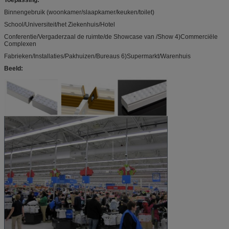
Binnengebruik (woonkamer/slaapkamer/keuken/toilet)
School/Universiteit/het Ziekenhuis/Hotel
Conferentie/Vergaderzaal de ruimte/de Showcase van /Show 4)Commerciële
Complexen
Fabrieken/Installaties/Pakhuizen/Bureaus 6)Supermarkt/Warenhuis
Beeld: