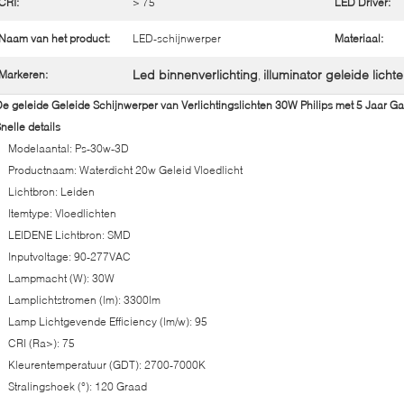
CRI:
> 75
LED Driver:
Naam van het product:
LED-schijnwerper
Materiaal:
Led binnenverlichting
illuminator geleide licht
Markeren:
,
e geleide Geleide Schijnwerper van Verlichtingslichten 30W Philips met 5 Jaar Ga
nelle details
Modelaantal: Ps-30w-3D
Productnaam: Waterdicht 20w Geleid Vloedlicht
Lichtbron: Leiden
Itemtype: Vloedlichten
LEIDENE Lichtbron: SMD
Inputvoltage: 90-277VAC
Lampmacht (W): 30W
Lamplichtstromen (lm): 3300lm
Lamp Lichtgevende Efficiency (lm/w): 95
CRI (Ra>): 75
Kleurentemperatuur (GDT): 2700-7000K
Stralingshoek (°): 120 Graad