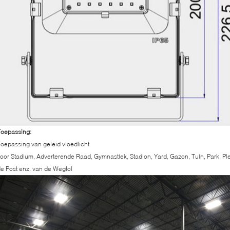
Toepassing:
oepassing van geleid vloedlicht
oor Stadium, Adverterende Raad, Gymnastiek, Stadion, Yard, Gazon, Tuin, Park, Pl
e Post enz. van de Wegtol