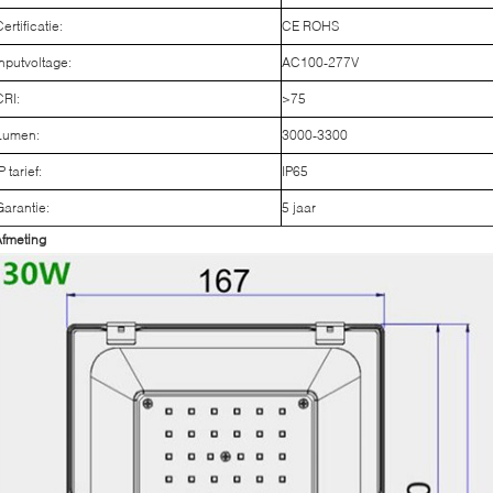
ertificatie:
CE ROHS
Inputvoltage:
AC100-277V
CRI:
>75
Lumen:
3000-3300
P tarief:
IP65
Garantie:
5 jaar
fmeting