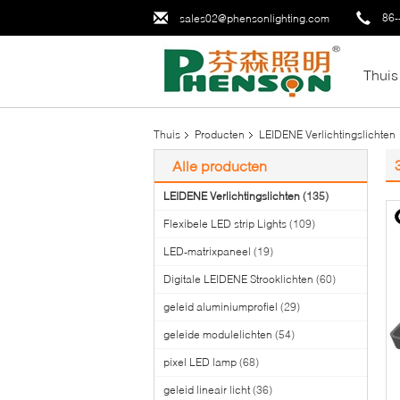
86-
sales02@phensonlighting.com
Thuis
Thuis
Producten
LEIDENE Verlichtingslichten
Alle producten
LEIDENE Verlichtingslichten
(135)
Flexibele LED strip Lights
(109)
LED-matrixpaneel
(19)
Digitale LEIDENE Strooklichten
(60)
geleid aluminiumprofiel
(29)
geleide modulelichten
(54)
pixel LED lamp
(68)
geleid lineair licht
(36)