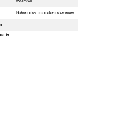
meanwell
Gehard glas+die gietend aluminium
en
rantie