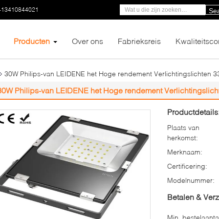
-13410844021
Se
Producten
Over ons
Fabrieksreis
Kwaliteitsco
30W Philips-van LEIDENE het Hoge rendement Verlichtingslichten 3
30W Philips-van LEIDENE het Hoge rendement Verlichtingslich
Productdetails
Plaats van
herkomst:
Merknaam:
Certificering:
Modelnummer:
Betalen & Ver
Min. bestelaanta