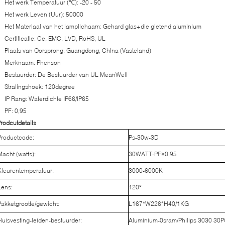
Het werk Temperatuur (℃): -20 - 50
Het werk Leven (Uur): 50000
Het Materiaal van het lamplichaam: Gehard glas+die gietend aluminium
Certificatie: Ce, EMC, LVD, RoHS, UL
Plaats van Oorsprong: Guangdong, China (Vasteland)
Merknaam: Phenson
Bestuurder: De Bestuurder van UL MeanWell
Stralingshoek: 120degree
IP Rang: Waterdichte IP66/IP65
PF: 0,95
rodcutdetails
Productcode:
Ps-30w-3D
Macht (watts):
30WATT-PF≥0.95
Kleurentemperatuur:
3000-6000K
Lens:
120°
Pakketgrootte/gewicht:
L167*W226*H40/1KG
Huisvesting-leiden-bestuurder:
Aluminium-0sram/Philips 3030 30