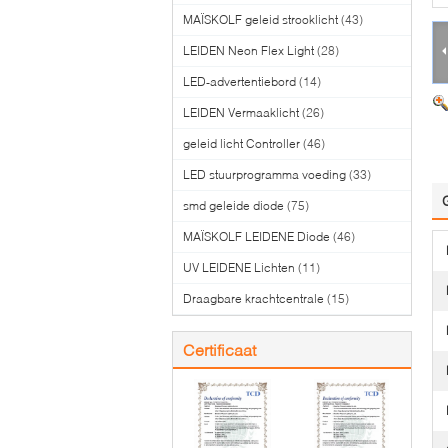
MAÏSKOLF geleid strooklicht
(43)
LEIDEN Neon Flex Light
(28)
LED-advertentiebord
(14)
LEIDEN Vermaaklicht
(26)
geleid licht Controller
(46)
LED stuurprogramma voeding
(33)
smd geleide diode
(75)
MAÏSKOLF LEIDENE Diode
(46)
UV LEIDENE Lichten
(11)
Draagbare krachtcentrale
(15)
Certificaat