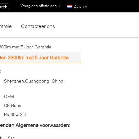
Vraag een offerte aan
|
Dutch
arch
ntrole
Contacteer ons
300lm met 5 Jaar Garantie
ten 3300lm met 5 Jaar Garantie
:
Shenzhen.Guangdong, China
OEM
CE Rohs
Ps-30w-3D
zenden Algemene voorwaarden:
l:
5st