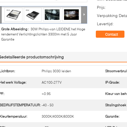
Prijs:
Verpakking Detai
Levertijd:
Grote Afbeelding :
30W Philips-van LEIDENE het Hoge
rendement Verlichtingslichten 3300lm met 5 Jaar
Contact
Garantie
Gedetailleerde productomschrijving
Lichtbron:
Philips 3030 leiden
Stroomverbrui
Het werk Voltage:
AC100-277V
IP-Grade:
PF:
>0.95
Kleur van beh
BEDRIJFSTEMPERATUUR:
-40 - 50
Stralingshoek 
Kleurtemperatuur:
3000K/4000K/6000K
Garantie: