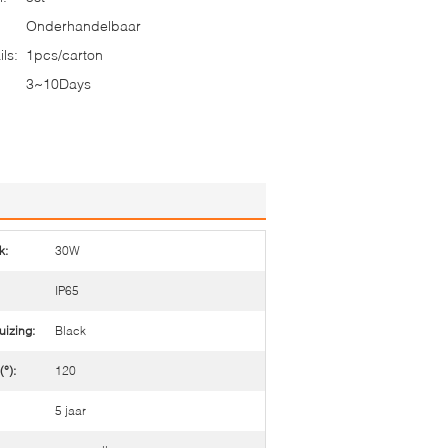
Onderhandelbaar
ls:
1pcs/carton
3~10Days
k:
30W
IP65
uizing:
Black
(°):
120
5 jaar