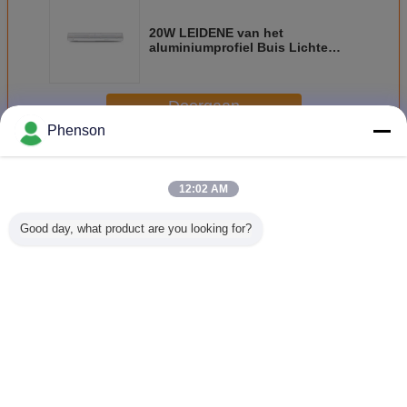
20W LEIDENE van het
aluminiumprofiel Buis Lichte
Inrichting voor Trunking
Verlichtingssysteem
Doorgaan
Phenson
Geleid lineair licht
Meer
12:02 AM
Good day, what product are you looking for?
200W
Lineair hoog de
20W / 40W/72W-
PIR-LEID
aansluitbaar
baailicht 1200mm
LEIDENE Lineaire
de Sensor
lijnlicht voor
1500mm 110lm/W
Lichte, Lineaire
Lineaire 
buiten
van SMD SMD
Hoge Baai
100LM/W 
voor Fabriek
Geleide
2835 
Verlichting voor
Trilling 
Veranderingstaal
Supermarkt
Garan
Dutch