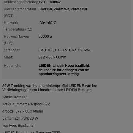
Verlichtingsefficiency:
120 -130lm/w
Kleurentemperatuur
Koel Wit, Warm Wit, Zuiver Wit
(GDT)::
Het werk
-30~+60°C
Temperatuur (℃):
Het werk Leven
50000 u
(Uur):
certificaat:
Ce, EMC, ETL, LVD, RoHS, SAA
Maat:
572 x 68 x 68mm
LEIDEN Lineair Hoog baailicht
Hoog licht:
,
de lineaire inrichtingen van de
opschortingsverlichting
20W Trunking van het aluminiumprofiel LEIDENE van het
Verlichtingssysteem Lineaire Lichte LEIDEN Buislicht
Snelle Details:
Artikelnummer
:
Ps-spoor-572
grootte: 572 x 68 x 68mm
Lampmacht (W): 20 W
Itemtype: Buislichten
LEIDENE Lichtbron: Samsung 2835