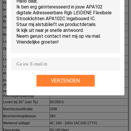
Kleurenschema
Wit
Installatietype
Rotatieknop of holdingsklem
Afmetingen (Lengte x
572 x 68 x 68mm
Breedte x Hoogte)
Gewicht
Approx.4 kg
Beschermingstype
IP20
Lichtbrontype
Leiden-Moduls met medio-macht-LEDs
Optisch Systeem
Brede, Smalle, brede, Vlakke en dubbele
Asymmetrische lichte distributie
Lichtstromen
2,400lm – 2,600lm
Lichtgevende Output
(Aangepaste) 120lm/w -130lm/w
Kleurentemperatuur
3,000K/4,000K/5,000K/6,000K
VERZENDEN
Kleur die Index teruggeven
> 80
(Ra)
Het verduisteren
Met/zonder DALI
(Vermogenssturing)
Leven bij 30° (van Ta)
50.000 h
Machtsclassificatie
20W
Beschermingsklasse
SKI
Werkend voltage
AC 180 - 240V (AC100-277V)
Frequentie
50 / 60 Herz