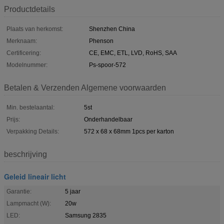
Productdetails
Plaats van herkomst:
Shenzhen China
Merknaam:
Phenson
Certificering:
CE, EMC, ETL, LVD, RoHS, SAA
Modelnummer:
Ps-spoor-572
Betalen & Verzenden Algemene voorwaarden
Min. bestelaantal:
5st
Prijs:
Onderhandelbaar
Verpakking Details:
572 x 68 x 68mm 1pcs per karton
beschrijving
Geleid lineair licht
Garantie:
5 jaar
Lampmacht (W):
20w
LED:
Samsung 2835