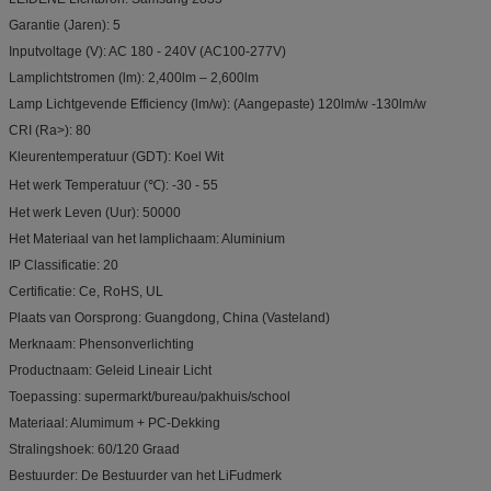
Garantie (Jaren): 5
Inputvoltage (V): AC 180 - 240V (AC100-277V)
Lamplichtstromen (lm): 2,400lm – 2,600lm
Lamp Lichtgevende Efficiency (lm/w): (Aangepaste) 120lm/w -130lm/w
CRI (Ra>): 80
Kleurentemperatuur (GDT): Koel Wit
Het werk Temperatuur (℃): -30 - 55
Het werk Leven (Uur): 50000
Het Materiaal van het lamplichaam: Aluminium
IP Classificatie: 20
Certificatie: Ce, RoHS, UL
Plaats van Oorsprong: Guangdong, China (Vasteland)
Merknaam: Phensonverlichting
Productnaam: Geleid Lineair Licht
Toepassing: supermarkt/bureau/pakhuis/school
Materiaal: Alumimum + PC-Dekking
Stralingshoek: 60/120 Graad
Bestuurder: De Bestuurder van het LiFudmerk