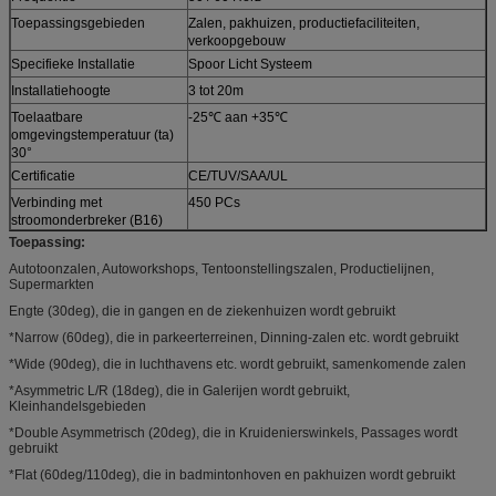
Toepassingsgebieden
Zalen, pakhuizen, productiefaciliteiten,
verkoopgebouw
Specifieke Installatie
Spoor Licht Systeem
Installatiehoogte
3 tot 20m
Toelaatbare
-25℃ aan +35℃
omgevingstemperatuur (ta)
30°
Certificatie
CE/TUV/SAA/UL
Verbinding met
450 PCs
stroomonderbreker (B16)
Toepassing:
Autotoonzalen, Autoworkshops, Tentoonstellingszalen, Productielijnen,
Supermarkten
Engte (30deg), die in gangen en de ziekenhuizen wordt gebruikt
*Narrow (60deg), die in parkeerterreinen, Dinning-zalen etc. wordt gebruikt
*Wide (90deg), die in luchthavens etc. wordt gebruikt, samenkomende zalen
*Asymmetric L/R (18deg), die in Galerijen wordt gebruikt,
Kleinhandelsgebieden
*Double Asymmetrisch (20deg), die in Kruidenierswinkels, Passages wordt
gebruikt
*Flat (60deg/110deg), die in badmintonhoven en pakhuizen wordt gebruikt