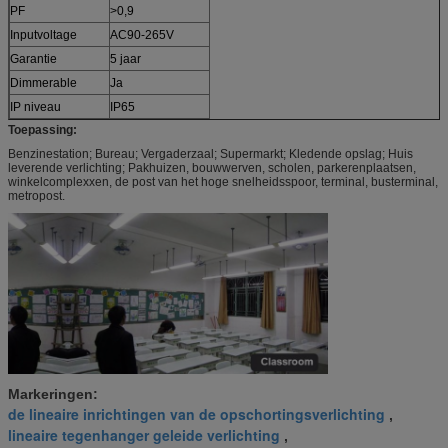
PF
>0,9
Inputvoltage
AC90-265V
Garantie
5 jaar
Dimmerable
Ja
IP niveau
IP65
Toepassing:
Benzinestation; Bureau; Vergaderzaal; Supermarkt; Kledende opslag; Huis
leverende verlichting;
Pakhuizen, bouwwerven, scholen, parkerenplaatsen,
winkelcomplexxen, de post van het hoge snelheidsspoor, terminal, busterminal,
metropost.
Markeringen:
de lineaire inrichtingen van de opschortingsverlichting
,
lineaire tegenhanger geleide verlichting
,