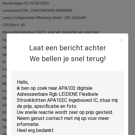
Inputvoltage (V): AC90-265V
Lampmacht (W): 10W/20W/30W /40W/60W
Lamp Lichtgevende Efficiency (lm/w): 100-110lm/W
CRI (Ra>): 80
Kleurentemperatuur (GDT): koel wit, natuurlijk wit, warm wit
Het werk Temperatuur (℃): -30~+60°C
Laat een bericht achter
Het werk Leven (Uur): 50000
Het Materiaal van het lamplichaam: Aluminiumlegering
We bellen je snel terug!
IP Classificatie: IP65
Certificatie: Ce, CQC, FCC, PSE, RoHS
Plaats van Oorsprong: Guangdong, China (Vasteland)
Merknaam: Phenson
Lengte: 300mm/600mm/1200mm /1500mm
Macht: 10W/20W/30W /40W/60W
CRI: >80Ra
PC-Dekking: Bebost
Materiaal: PC-huisvesting + PC-dekking + AL raad
Gebruik: Markt, bureau, school, fabriek etc.
Sleutelwoord: IP65 geleid Latlicht