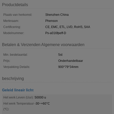
Productdetails
Plaats van herkomst:
Shenzhen China
Merknaam:
Phenson
Certificering:
CE, EMC, ETL, LVD, RoHS, SAA
Modelnummer:
Ps-a016fpeff-D
Betalen & Verzenden Algemene voorwaarden
Min. bestelaantal:
5st
Prijs:
Onderhandelbaar
Verpakking Details:
900*79*34mm
beschrijving
Geleid lineair licht
Het werk Leven (Uur):
50000 u
Het werk Temperatuur
-30~+60°C
(℃):