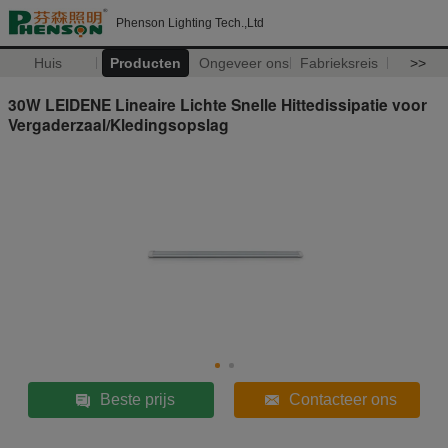
Phenson Lighting Tech.,Ltd
Huis
Producten
Ongeveer ons
Fabrieksreis
>>
30W LEIDENE Lineaire Lichte Snelle Hittedissipatie voor
Vergaderzaal/Kledingsopslag
Beste prijs
Contacteer ons