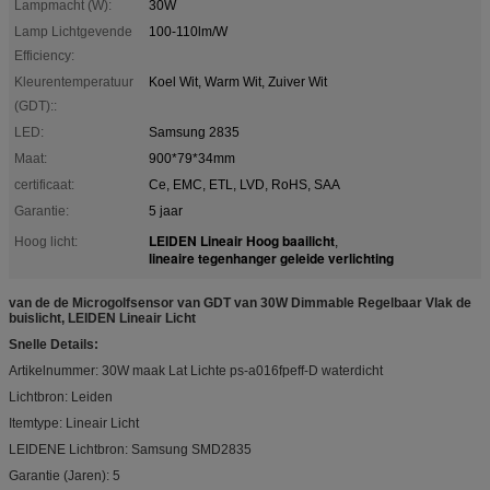
Lampmacht (W):
30W
Lamp Lichtgevende
100-110lm/W
Efficiency:
Kleurentemperatuur
Koel Wit, Warm Wit, Zuiver Wit
(GDT)::
LED:
Samsung 2835
Maat:
900*79*34mm
certificaat:
Ce, EMC, ETL, LVD, RoHS, SAA
Garantie:
5 jaar
LEIDEN Lineair Hoog baailicht
Hoog licht:
,
lineaire tegenhanger geleide verlichting
van de de Microgolfsensor van GDT van 30W Dimmable Regelbaar Vlak de
buislicht, LEIDEN Lineair Licht
Snelle Details:
Artikelnummer: 30W maak Lat Lichte ps-a016fpeff-D waterdicht
Lichtbron: Leiden
Itemtype: Lineair Licht
LEIDENE Lichtbron: Samsung SMD2835
Garantie (Jaren): 5