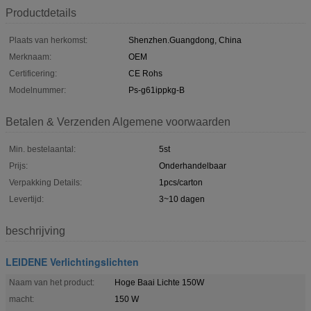
Productdetails
Plaats van herkomst:
Shenzhen.Guangdong, China
Merknaam:
OEM
Certificering:
CE Rohs
Modelnummer:
Ps-g61ippkg-B
Betalen & Verzenden Algemene voorwaarden
Min. bestelaantal:
5st
Prijs:
Onderhandelbaar
Verpakking Details:
1pcs/carton
Levertijd:
3~10 dagen
beschrijving
LEIDENE Verlichtingslichten
Naam van het product:
Hoge Baai Lichte 150W
macht:
150 W