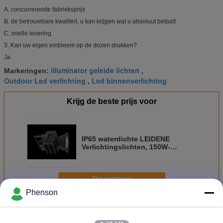
A. concurrerende fabrieksprijs
B. de betrouwbare kwaliteit, u kan krijgen wat u absoluut betaalt
C. snelle levering
3. Kan uw eigen embleem op de dozen drukken?
Ja
illuminator geleide lichten
Markeringen:
,
Outdoor Led verlichting
Led binnenverlichting
,
Krijg de beste prijs voor
IP65 waterdichte LEIDENE
Verlichtingslichten, 150W-
Verlichting van de Pakhuis de
Hoge Baai
Doorgaan
Phenson
LEIDENE Verlichtingslichten
Meer