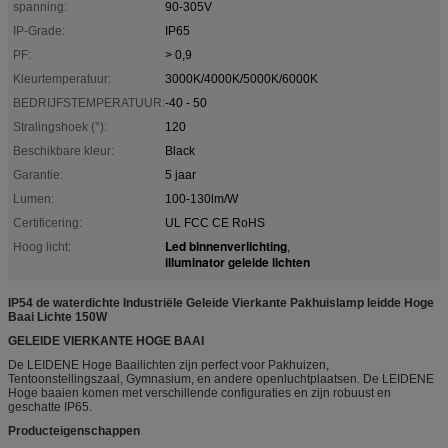
spanning:
90-305V
IP-Grade:
IP65
PF:
> 0,9
Kleurtemperatuur:
3000K/4000K/5000K/6000K
BEDRIJFSTEMPERATUUR:
-40 - 50
Stralingshoek (°):
120
Beschikbare kleur:
Black
Garantie:
5 jaar
Lumen:
100-130lm/W
Certificering:
UL FCC CE RoHS
Led binnenverlichting
Hoog licht:
,
illuminator geleide lichten
IP54 de waterdichte Industriële Geleide Vierkante Pakhuislamp leidde Hoge
Baai Lichte 150W
GELEIDE VIERKANTE HOGE BAAI
De LEIDENE Hoge Baailichten zijn perfect voor Pakhuizen,
Tentoonstellingszaal, Gymnasium, en andere openluchtplaatsen. De LEIDENE
Hoge baaien komen met verschillende configuraties en zijn robuust en
geschatte IP65.
Producteigenschappen