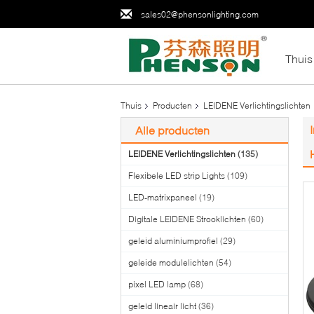
sales02@phensonlighting.com
Thuis
Thuis
Producten
LEIDENE Verlichtingslichten
Alle producten
LEIDENE Verlichtingslichten
(135)
Flexibele LED strip Lights
(109)
LED-matrixpaneel
(19)
Digitale LEIDENE Strooklichten
(60)
geleid aluminiumprofiel
(29)
geleide modulelichten
(54)
pixel LED lamp
(68)
geleid lineair licht
(36)