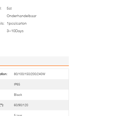
l:
5st
Onderhandelbaar
ls:
1pcs/carton
3~10Days
tion:
80/100/150/200/240W
IP65
Black
°):
60/90/120
5 jaar