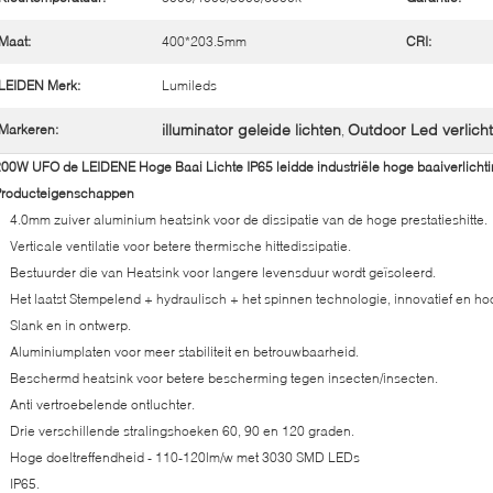
Maat:
400*203.5mm
CRI:
LEIDEN Merk:
Lumileds
illuminator geleide lichten
Outdoor Led verlich
Markeren:
,
00W UFO de LEIDENE Hoge Baai Lichte IP65 leidde industriële hoge baaiverlicht
Producteigenschappen
4.0mm zuiver aluminium heatsink voor de dissipatie van de hoge prestatieshitte.
Verticale ventilatie voor betere thermische hittedissipatie.
Bestuurder die van Heatsink voor langere levensduur wordt geïsoleerd.
Het laatst Stempelend + hydraulisch + het spinnen technologie, innovatief en 
Slank en in ontwerp.
Aluminiumplaten voor meer stabiliteit en betrouwbaarheid.
Beschermd heatsink voor betere bescherming tegen insecten/insecten.
Anti vertroebelende ontluchter.
Drie verschillende stralingshoeken 60, 90 en 120 graden.
Hoge doeltreffendheid - 110-120lm/w met 3030 SMD LEDs
IP65.