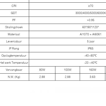
CRI
≥70
GDT
3000/4000/5000/6000K
PF
>0.95
Stralingshoek
60°/90°/120°
Materiaal
Al1070 + Al6061
Levensduur
5 jaar
IP Rang
IP65
Opslagtemperatuur
-40~80℃
Het werk Temperatuur
-20 ~40℃
Vervangbaar
80W
100W
160W
N.W. (Kg)
2.88
2.88
3.63