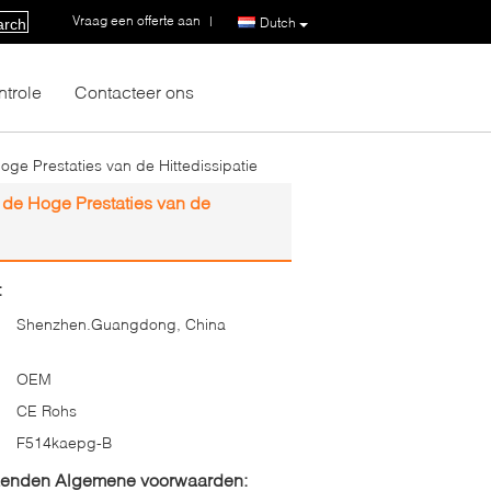
Vraag een offerte aan
|
Dutch
arch
ntrole
Contacteer ons
ge Prestaties van de Hittedissipatie
 de Hoge Prestaties van de
:
Shenzhen.Guangdong, China
OEM
CE Rohs
F514kaepg-B
zenden Algemene voorwaarden: