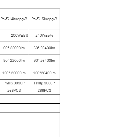
Ps-f514kaepg-B
Ps-f515laepg-B
200W±5%
240W±5%
60° 22000lm
60° 26400lm
90° 22000lm
90° 26400lm
120° 22000lm
120°26400lm
Philip 3030P
Philip 3030P
266PCS
266PCS