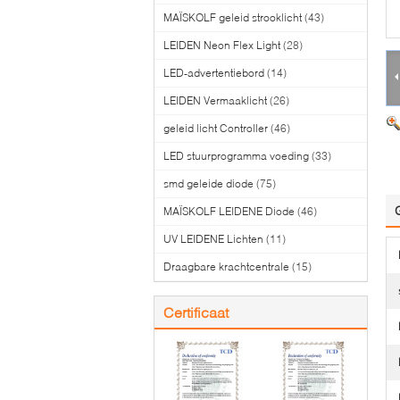
MAÏSKOLF geleid strooklicht
(43)
LEIDEN Neon Flex Light
(28)
LED-advertentiebord
(14)
LEIDEN Vermaaklicht
(26)
geleid licht Controller
(46)
LED stuurprogramma voeding
(33)
smd geleide diode
(75)
MAÏSKOLF LEIDENE Diode
(46)
UV LEIDENE Lichten
(11)
Draagbare krachtcentrale
(15)
Certificaat