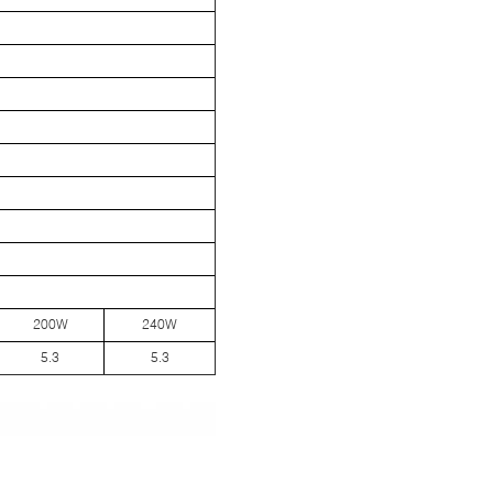
200W
240W
5.3
5.3