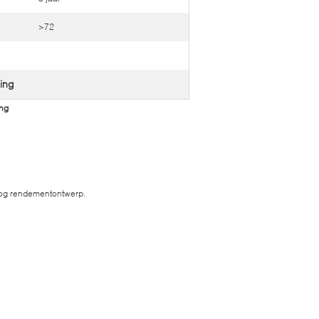
>72
ting
ing
hoog rendementontwerp.