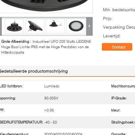
Min. bestelaanta
Prijs:
Verpakking Detai
Levertijd:
Grote Afbeelding :
Industrieel UFO 200 Watts LEIDENE
Hoge Baai Lichte IP65 met de Hoge Prestaties van de
Contact
Hittedissipatie
Gedetailleerde productomschrijving
LED lichtbron:
Lumileds
Machtsonsump
spanning:
90-305V
IP-Grade:
PF:
>0.95
kleur:
BEDRIJFSTEMPERATUUR:
-40 - 50
Stralingshoek (
Kleurtemperatuur:
3000/4000/5000/6000k
Garantie: