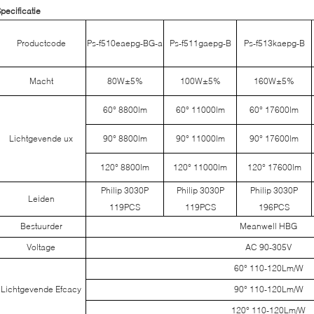
pecificatie
Productcode
Ps-f510eaepg-BG-a
Ps-f511gaepg-B
Ps-f513kaepg-B
Macht
80W±5%
100W±5%
160W±5%
60° 8800lm
60° 11000lm
60° 17600lm
Lichtgevende ux
90° 8800lm
90° 11000lm
90° 17600lm
120° 8800lm
120° 11000lm
120° 17600lm
Philip 3030P
Philip 3030P
Philip 3030P
Leiden
119PCS
119PCS
196PCS
Bestuurder
Meanwell HBG
Voltage
AC 90-305V
60° 110-120Lm/W
Lichtgevende Efcacy
90° 110-120Lm/W
120° 110-120Lm/W