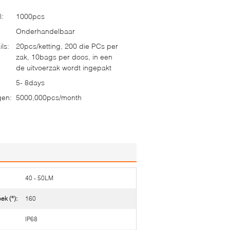
l:
1000pcs
Onderhandelbaar
ls:
20pcs/ketting, 200 die PCs per
zak, 10bags per doos, in een
de uitvoerzak wordt ingepakt
5- 8days
gen:
5000,000pcs/month
40 - 50LM
ek (°):
160
IP68