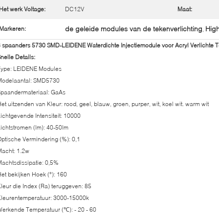
Het werk Voltage:
DC12V
Maat:
de geleide modules van de tekenverlichting
Hig
Markeren:
,
 spaanders 5730 SMD-LEIDENE Waterdichte Injectiemodule voor Acryl Verlichte 
nelle Details:
Type: LEIDENE Modules
Modelaantal: SMD5730
Spaandermateriaal: GaAs
et uitzenden van Kleur: rood, geel, blauw, groen, purper, wit, koel wit. warm wit
ichtgevende Intensiteit: 10000
ichtstromen (lm): 40-50lm
ptische Vermindering (%): 0,1
acht: 1.2w
achtsdissipatie: 0,5%
et bekijken Hoek (°): 160
leur die Index (Ra) teruggeven: 85
Kleurentemperatuur: 3000-15000k
erkende Temperatuur (℃): - 20 - 60