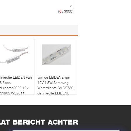
(
0
/ 3000)
Injectie LEIDEN van
van de LEIDENE van
6 3pcs
12V 1.5W Samsung
dulesmd5050 12v
Waterdichte SMD5730
S1903 WS2811
de Injectie LEIDENE
stic Geval
Module Enige Kleur
Module
AAT BERICHT ACHTER