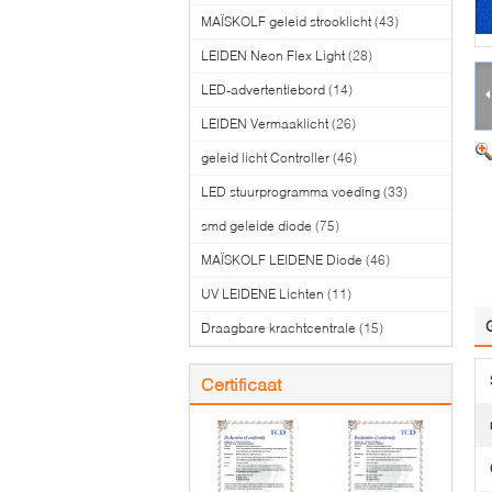
MAÏSKOLF geleid strooklicht
(43)
LEIDEN Neon Flex Light
(28)
LED-advertentiebord
(14)
LEIDEN Vermaaklicht
(26)
geleid licht Controller
(46)
LED stuurprogramma voeding
(33)
smd geleide diode
(75)
MAÏSKOLF LEIDENE Diode
(46)
UV LEIDENE Lichten
(11)
Draagbare krachtcentrale
(15)
Certificaat