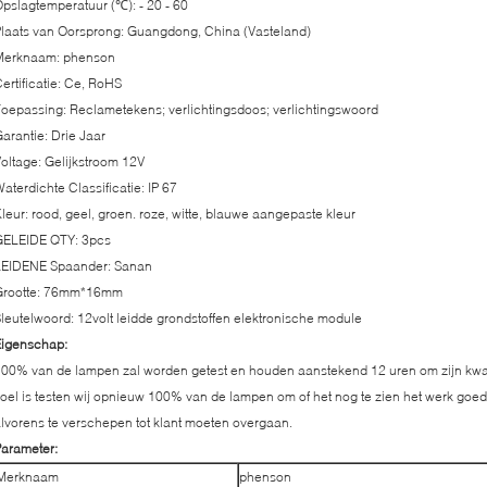
pslagtemperatuur (℃): - 20 - 60
laats van Oorsprong: Guangdong, China (Vasteland)
Merknaam: phenson
ertificatie: Ce, RoHS
oepassing: Reclametekens; verlichtingsdoos; verlichtingswoord
arantie: Drie Jaar
oltage: Gelijkstroom 12V
aterdichte Classificatie: IP 67
leur: rood, geel, groen. roze, witte, blauwe aangepaste kleur
GELEIDE QTY: 3pcs
LEIDENE Spaander: Sanan
Grootte: 76mm*16mm
leutelwoord: 12volt leidde grondstoffen elektronische module
Eigenschap:
00% van de lampen zal worden getest en houden aanstekend 12 uren om zijn kwali
oel is testen wij opnieuw 100% van de lampen om of het nog te zien het werk goe
lvorens te verschepen tot klant moeten overgaan.
arameter:
Merknaam
phenson