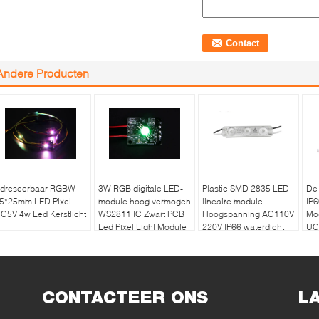
Andere Producten
dreseerbaar RGBW
3W RGB digitale LED-
Plastic SMD 2835 LED
De 
5*25mm LED Pixel
module hoog vermogen
lineaire module
IP6
C5V 4w Led Kerstlicht
WS2811 IC Zwart PCB
Hoogspanning AC110V
Mo
Led Pixel Light Module
220V IP66 waterdicht
UC
Pla
CONTACTEER ONS
L