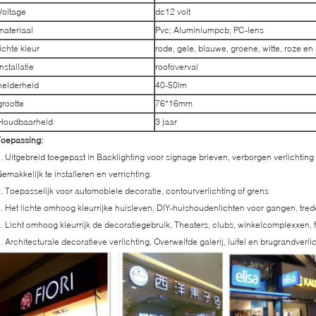
Voltage
dc12 volt
materiaal
Pvc; Aluminiumpcb; PC-lens
lichte kleur
rode, gele, blauwe, groene, witte, roze e
installatie
roofoverval
helderheid
40-50lm
grootte
76*16mm
Houdbaarheid
3 jaar
Toepassing:
. Uitgebreid toegepast in Backlighting voor signage brieven, verborgen verlichting
emakkelijk te installeren en verrichting.
. Toepasselijk voor automobiele decoratie, contourverlichting of grens
. Het lichte omhoog kleurrijke huisleven, DIY-huishoudenlichten voor gangen, tred
. Licht omhoog kleurrijk de decoratiegebruik, Theaters, clubs, winkelcomplexxen, f
. Architecturale decoratieve verlichting, Overwelfde galerij, luifel en brugrandverli