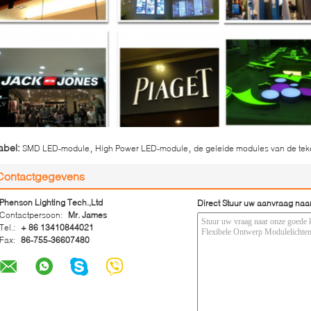
,
,
abel:
SMD LED-module
High Power LED-module
de geleide modules van de tek
Contactgegevens
Phenson Lighting Tech.,Ltd
Direct Stuur uw aanvraag naa
Contactpersoon:
Mr. James
Tel.:
+ 86 13410844021
Fax:
86-755-36607480