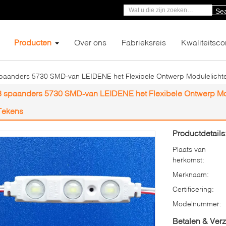
Se
Producten
Over ons
Fabrieksreis
Kwaliteitsco
paanders 5730 SMD-van LEIDENE het Flexibele Ontwerp Modulelichten
3 spaanders 5730 SMD-van LEIDENE het Flexibele Ontwerp Modu
Tekens
Productdetails
Plaats van
herkomst:
Merknaam:
Certificering:
Modelnummer:
Betalen & Ver