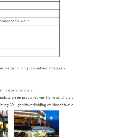
n aangepaste kleur
 en de verlichting van het reclameteken
en, slepen, vensters.
estivallen en prestaties van het levenshotels
chting, Veiligheidsverlichting en Noodsituatie