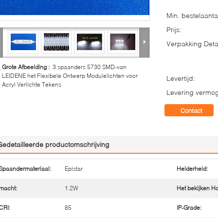
Min. bestelaanta
Prijs:
Verpakking Detai
Grote Afbeelding :
3 spaanders 5730 SMD-van
LEIDENE het Flexibele Ontwerp Modulelichten voor
Levertijd:
Acryl Verlichte Tekens
Levering vermo
Contact
Gedetailleerde productomschrijving
Spaandermateriaal:
Epistar
Helderheid:
macht:
1.2W
Het bekijken Ho
CRI:
85
IP-Grade: