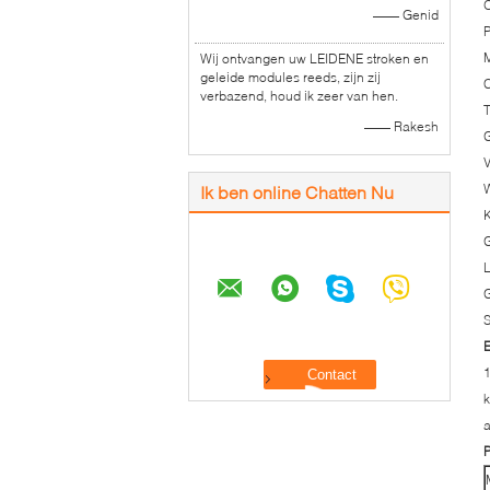
O
—— Genid
P
Wij ontvangen uw LEIDENE stroken en
geleide modules reeds, zijn zij
C
verbazend, houd ik zeer van hen.
T
—— Rakesh
G
V
W
Ik ben online Chatten Nu
K
S
1
k
a
P