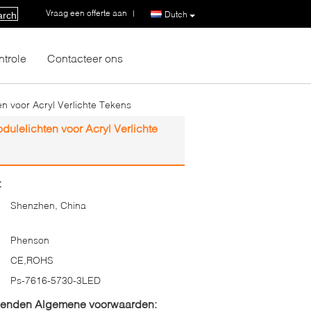
Vraag een offerte aan
|
Dutch
arch
ntrole
Contacteer ons
 voor Acryl Verlichte Tekens
lelichten voor Acryl Verlichte
:
Shenzhen, China
Phenson
CE,ROHS
Ps-7616-5730-3LED
zenden Algemene voorwaarden: