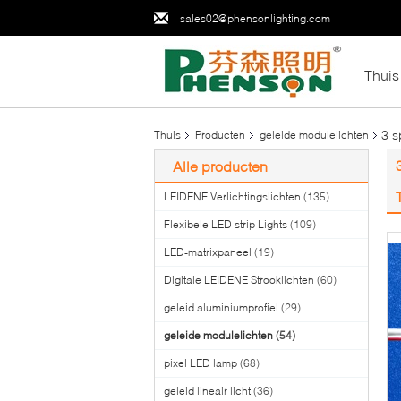
sales02@phensonlighting.com
Thuis
3 s
Thuis
Producten
geleide modulelichten
Alle producten
LEIDENE Verlichtingslichten
(135)
Flexibele LED strip Lights
(109)
LED-matrixpaneel
(19)
Digitale LEIDENE Strooklichten
(60)
geleid aluminiumprofiel
(29)
geleide modulelichten
(54)
pixel LED lamp
(68)
geleid lineair licht
(36)