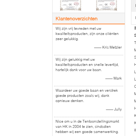
Klantenoverzichten
3
Wij zijn vrij tevreden met uw
kwaliteitsproducten, zijn onze cliënten
S
zeer gelukkig.
—— Kris Metzler
Wij zijn gelukkig met uw
kwaliteitsproducten en snelle levertijd,
H
hartelijk dank voor uw baan.
L
—— Mark
L
O
Waardeer uw goede baan en verstrek
M
goede producten zoals wij, dank
opnieuw denken.
M
H
—— Jully
K
Nice om u in de Tentoonstellingsmarkt
van HK in 2004 te zien, sindsdien
W
hebben wij een goede samenwerking.