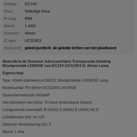
Voltage:
DC24V
Kleur:
Volledige Kleur
IP rang:
IP66
Macht:
1.44W
Diameter:
40mm
IC-type:
UCS1903
geleid puntlicht
de geleide lichten van het pixelkoord
Hoog licht:
,
Waterdicht de Diameter Adresseerbare Transparante Dekking
Blootgestelde LEIDENE van DC24V UCS1903 IC 40mm Lamp
Eigenschap:
Type: 40mm diameterucs1903 IC Blootgestelde LEIDENE Lamp
Modelaantal: PS-40mm-UCS1903-24V-RGB
Spaandermateriaal: AlGaInP
Het uitzenden van Kleur: Tri-kleur (rood-blauw-Green)
Lichtgevende Intensiteit: R (4200) G (9600) B (4000) MCD
Lichtstromen (lm): lm 120
Optische Vermindering (%): 5
Macht: 1.44w