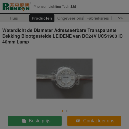
Phenson Lighting Tech.,Ltd
Huis
Producten
Ongeveer ons
Fabrieksreis
>>
Waterdicht de Diameter Adresseerbare Transparante
Dekking Blootgestelde LEIDENE van DC24V UCS1903 IC
40mm Lamp
Beste prijs
Contacteer ons