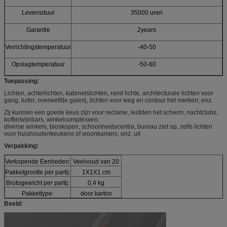
Levensduur
35000 uren
Garantie
2years
Verrichtingstemperatuur
-40-50
Opslagtemperatuur
-50-60
Toepassing:
Lichten, achterlichten, kabinetslichten, rand lichte, architecturale lichten voor
gang, luifel, overwelfde galerij, lichten voor weg en contour het merken; enz.
Zij kunnen een goede keus zijn voor reclame, leidden het scherm, nachtclubs,
koffie/wijnbars, winkelcomplexxen,
diverse winkels, bioskopen, schoonheidscentra, bureau ziet op, zelfs lichten
voor huishoudenkeukens of woonkamers, enz. uit
Verpakking:
Verkopende Eenheden:
Veelvoud van 20
Pakketgrootte per partij:
1X1X1 cm
Brutogewicht per partij:
0,4 kg
Pakkettype:
door karton
Beeld: