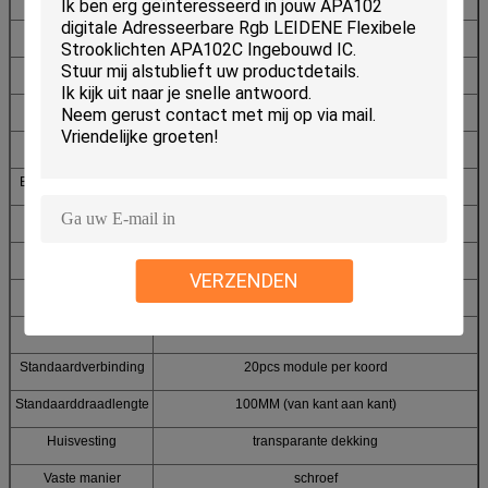
één pixel; neemt 3dmx-kanalen
LEIDENE Qty
6pcs hoge heldere 5050 SMD-geleid RGB
Inputvolt
DC24V
Maximum stroom
60MA
Maximum Macht
1.44W
Bestuurdersmethode
Constante huidige kring
Afmeting
40mm diameter
Het bekijken hoek
150-180degree
VERZENDEN
Beveiligingsniveau
IP68
Certificatie
Ce en RoHS
Standaardverbinding
20pcs module per koord
Standaarddraadlengte
100MM (van kant aan kant)
Huisvesting
transparante dekking
Vaste manier
schroef