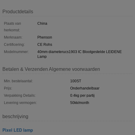
Productdetails
Plaats van
China
herkomst:
Merknaam:
Phenson
Certificering:
CE Rohs
Modelnummer:
40mm diameterucs1903 IC Blootgestelde LEIDENE
Lamp
Betalen & Verzenden Algemene voorwaarden
Min. bestelaantal:
100ST
Prijs:
Onderhandelbaar
Verpakking Details:
0.4kg per partij
Levering vermogen:
50kk/month
beschrijving
Pixel LED lamp