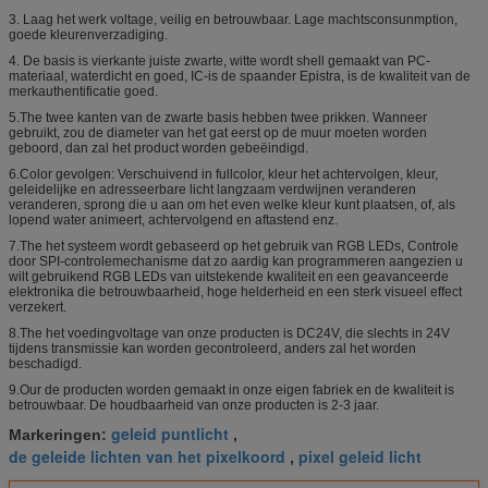
3. Laag het werk voltage, veilig en betrouwbaar. Lage machtsconsunmption,
goede kleurenverzadiging.
4. De basis is vierkante juiste zwarte, witte wordt shell gemaakt van PC-
materiaal, waterdicht en goed, IC-is de spaander Epistra, is de kwaliteit van de
merkauthentificatie goed.
5.The twee kanten van de zwarte basis hebben twee prikken. Wanneer
gebruikt, zou de diameter van het gat eerst op de muur moeten worden
geboord, dan zal het product worden gebeëindigd.
6.Color gevolgen: Verschuivend in fullcolor, kleur het achtervolgen, kleur,
geleidelijke en adresseerbare licht langzaam verdwijnen veranderen
veranderen, sprong die u aan om het even welke kleur kunt plaatsen, of, als
lopend water animeert, achtervolgend en aftastend enz.
7.The het systeem wordt gebaseerd op het gebruik van RGB LEDs, Controle
door SPI-controlemechanisme dat zo aardig kan programmeren aangezien u
wilt gebruikend RGB LEDs van uitstekende kwaliteit en een geavanceerde
elektronika die betrouwbaarheid, hoge helderheid en een sterk visueel effect
verzekert.
8.The het voedingvoltage van onze producten is DC24V, die slechts in 24V
tijdens transmissie kan worden gecontroleerd, anders zal het worden
beschadigd.
9.Our de producten worden gemaakt in onze eigen fabriek en de kwaliteit is
betrouwbaar. De houdbaarheid van onze producten is 2-3 jaar.
geleid puntlicht
Markeringen:
,
de geleide lichten van het pixelkoord
pixel geleid licht
,