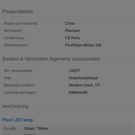
Productdetails
Plaats van herkomst:
China
Merknaam:
Phenson
Certificering:
CE Rohs
Modelnummer:
Ps-d50/ps-d80/ps-100
Betalen & Verzenden Algemene voorwaarden
Min. bestelaantal:
100ST
Prijs:
Onderhandelbaar
Betalingscondities:
Western Union, T/T
Levering vermogen:
50kk/month
beschrijving
Pixel LED lamp
Grootte:
50mm * 50mm