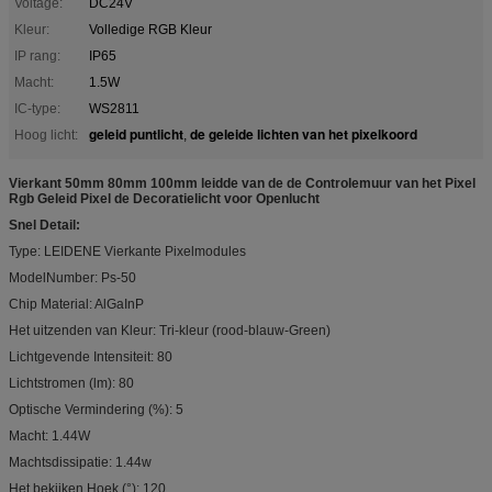
Voltage:
DC24V
Kleur:
Volledige RGB Kleur
IP rang:
IP65
Macht:
1.5W
IC-type:
WS2811
geleid puntlicht
de geleide lichten van het pixelkoord
Hoog licht:
,
Vierkant 50mm 80mm 100mm leidde van de de Controlemuur van het Pixel
Rgb Geleid Pixel de Decoratielicht voor Openlucht
Snel Detail:
Type: LEIDENE Vierkante Pixelmodules
ModelNumber: Ps-50
Chip Material: AlGaInP
Het uitzenden van Kleur: Tri-kleur (rood-blauw-Green)
Lichtgevende Intensiteit: 80
Lichtstromen (lm): 80
Optische Vermindering (%): 5
Macht: 1.44W
Machtsdissipatie: 1.44w
Het bekijken Hoek (°): 120