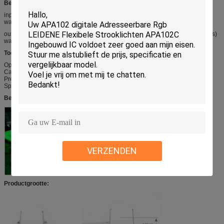
Beschrijving:
inputeind: 3core maak mannelijke schakelaar 20cm snakken (13.5mm reeks)
waterdicht
outputeind: 3core maak vrouwelijke schakelaar 20cm snakken (13.5mm reeks)
waterdicht
Toepassingen:
Openluchtuithangbord
Casinoteken
Pretparkverlichting
Speelplaats eerlijke verlichting
Beeld:
VERZENDEN
Productgrootte: