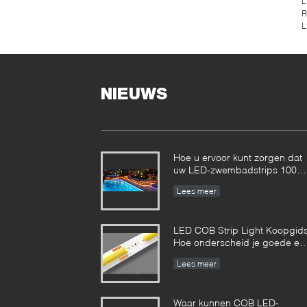
L
R
L
NIEUWS
Hoe u ervoor kunt zorgen dat
uw LED-zwembadstrips 100%
veilig zijn?
Lees meer
LED COB Strip Light Koopgids
Hoe onderscheid je goede en
slechte COB LED strips?
Lees meer
Waar kunnen COB LED-