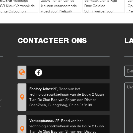
EIDENE Volledige
200W-lichten van de
Vermaak Lichte Rgb
va
GB Kleur Vermaak de
kleuren veranderende
Dmx Geleide
Ope
ichte Cabochon
vloed voor Pretpark
Schijnwerper voor
Pre
Themapark
Sch
CONTACTEER ONS
L
Factory Adres:
2F, Road van het
technologieparkbeihuan van de Bouw 2 Guan
:
Tian De Stad Bao van Shiyan een District
ShenZhen, Guangdong, China 518108
Verkoopbureau:
2F, Road van het
technologieparkbeihuan van de Bouw 2 Guan
Tian De Stad Bao van Shiyan een District