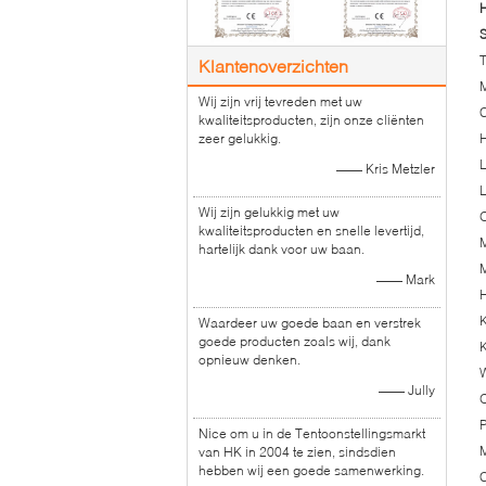
H
S
Klantenoverzichten
Wij zijn vrij tevreden met uw
C
kwaliteitsproducten, zijn onze cliënten
zeer gelukkig.
H
L
—— Kris Metzler
L
Wij zijn gelukkig met uw
O
kwaliteitsproducten en snelle levertijd,
hartelijk dank voor uw baan.
M
—— Mark
H
K
Waardeer uw goede baan en verstrek
goede producten zoals wij, dank
opnieuw denken.
W
—— Jully
O
P
Nice om u in de Tentoonstellingsmarkt
van HK in 2004 te zien, sindsdien
hebben wij een goede samenwerking.
C