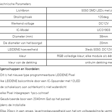
Technische Parameters
Lichtbron
5050 SMD LEDs met z
Stralingshoek
120deg.
Werkend voltage
DC12V
IC-Model
UCS1903
Diameter (mm)
38mm
De diameter van het boorgat
20mm
LEIDENE hoeveelheid
3leds 5050; DC12V
kleur
RGB volledige kleur; elke module als é
kleur van de dekking
ontruim dekking me
Eigenschappen en Voordelen:
-
Dit is het nieuwe type programmeerbare LEIDENE Pixel
lke LEIDENE balcontrole door een IC-Spaander met 12LED
 de schakelaars aan achterkant is niet waterdicht
 elke Pixel inbegrepen 1pcs-schroef
 Geadviseerde boor een 2040mm Gat op het paneel
ijdens de installatie
 Elke 20pcs in een groep, leveringsbevoegdheid aan het om voltagedaling te verm