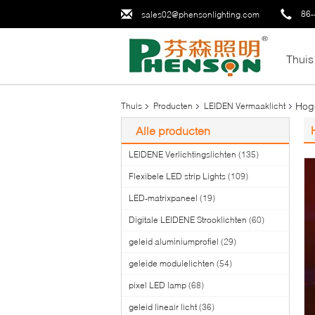
86-
sales02@phensonlighting.com
Thuis
Hog
Thuis
Producten
LEIDEN Vermaaklicht
Alle producten
LEIDENE Verlichtingslichten
(135)
Flexibele LED strip Lights
(109)
LED-matrixpaneel
(19)
Digitale LEIDENE Strooklichten
(60)
geleid aluminiumprofiel
(29)
geleide modulelichten
(54)
pixel LED lamp
(68)
geleid lineair licht
(36)