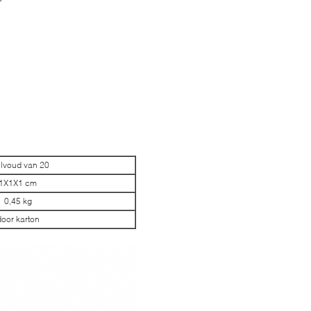
lvoud van 20
1X1X1 cm
0,45 kg
door karton