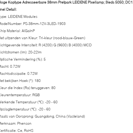
oge Koptype Adresseerbare 38mm Pretpark LEIDENE Pixellamp; 3leds 5050; DC1
nel Detail:
Type: LEIDENE Modules
ModelNumber: PS-38mm-12V-3LED-1903
hip Material: AlGaInP
et uitzenden van Kleur: Tri-kleur (rood-blauw-Green)
ichtgevende Intensiteit: R (4200) G (9600) B (4000) MCD
ichtstromen (lm): 20-22lm
ptische Vermindering (%): 5
Macht: 0.72W
achtsdissipatie: 0.72W
et bekijken Hoek (°): 180
leur die Index (Ra) teruggeven: 80
Kleurentemperatuur: RGB
erkende Temperatuur (℃): -20 - 60
pslagtemperatuur (℃): -20 - 60
laats van Oorsprong: Guangdong, China (Vasteland)
Merknaam: Phenson
ertificatie: Ce, RoHS