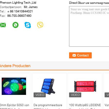
Phenson Lighting Tech.,Ltd
Direct Stuur uw aanvraag naa
Contactpersoon:
Mr. James
Tel.:
+ 86 13410844021
Fax:
86-755-36607480
Andere Producten
0mm Epistar 5050 van
De programmeerbare
100 Wattsip65 LEIDENE
Van