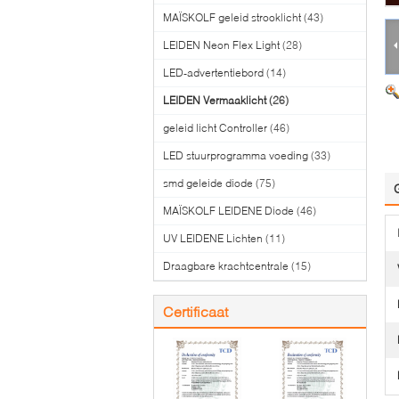
MAÏSKOLF geleid strooklicht
(43)
LEIDEN Neon Flex Light
(28)
LED-advertentiebord
(14)
LEIDEN Vermaaklicht
(26)
geleid licht Controller
(46)
LED stuurprogramma voeding
(33)
smd geleide diode
(75)
MAÏSKOLF LEIDENE Diode
(46)
UV LEIDENE Lichten
(11)
Draagbare krachtcentrale
(15)
Certificaat