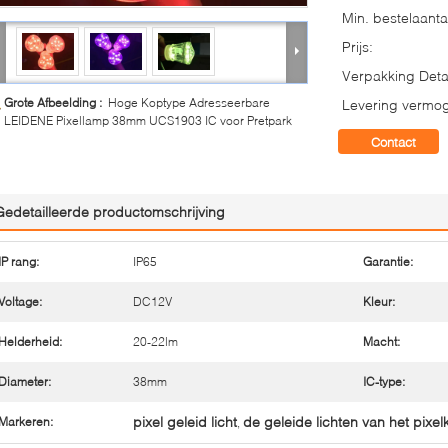
Min. bestelaanta
Prijs:
Verpakking Detai
Grote Afbeelding :
Hoge Koptype Adresseerbare
Levering vermo
LEIDENE Pixellamp 38mm UCS1903 IC voor Pretpark
Contact
Gedetailleerde productomschrijving
IP rang:
IP65
Garantie:
Voltage:
DC12V
Kleur:
Helderheid:
20-22lm
Macht:
Diameter:
38mm
IC-type:
pixel geleid licht
de geleide lichten van het pixel
Markeren:
,