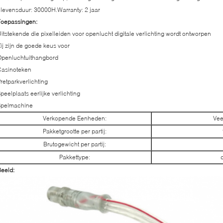
 levensduur: 30000H.Warranty: 2 jaar
Toepassingen:
itstekende die pixelleiden voor openlucht digitale verlichting wordt ontworpen
ij zijn de goede keus voor
Openluchtuithangbord
Casinoteken
retparkverlichting
peelplaats eerlijke verlichting
Spelmachine
Verkopende Eenheden:
Vee
Pakketgrootte per partij:
Brutogewicht per partij:
Pakkettype:
eeld: