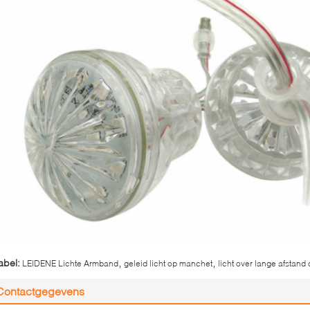
,
,
abel:
LEIDENE Lichte Armband
geleid licht op manchet
licht over lange afstan
Contactgegevens