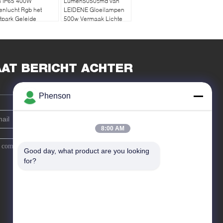
n IP65 400W
Lumen5050smd van
nlucht Rgb het
LEIDENE Gloeilampen
tpark Geleide
500w Vermaak Lichte
ijnwerper
Cabochon
AAT BERICHT ACHTER
Phenson
8:00 AM
Good day, what product are you looking 
for?