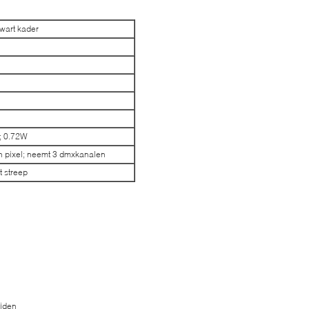
wart kader
; 0.72W
én pixel; neemt 3 dmxkanalen
t streep
ijden