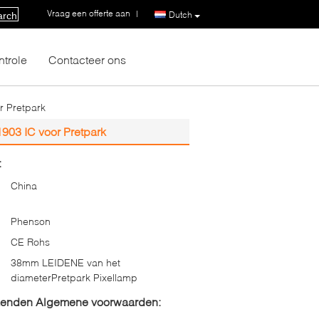
Vraag een offerte aan
|
Dutch
arch
ntrole
Contacteer ons
 Pretpark
03 IC voor Pretpark
:
China
Phenson
CE Rohs
38mm LEIDENE van het
diameterPretpark Pixellamp
zenden Algemene voorwaarden: