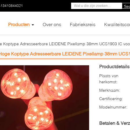
-13410844021
Se
Producten
Over ons
Fabrieksreis
Kwaliteitsco
e Koptype Adresseerbare LEIDENE Pixellamp 38mm UCS1903 IC voor
Hoge Koptype Adresseerbare LEIDENE Pixellamp 38mm UCS19
Productdetails
Plaats van
herkomst:
Merknaam:
Certificering:
Modelnummer:
Betalen & Ver