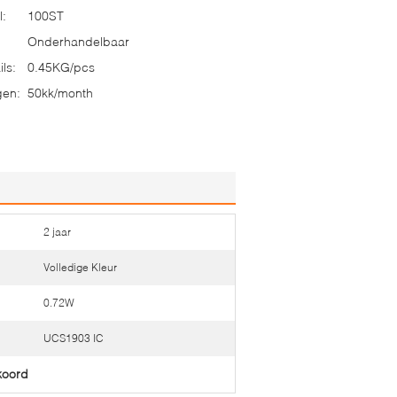
l:
100ST
Onderhandelbaar
ls:
0.45KG/pcs
gen:
50kk/month
2 jaar
Volledige Kleur
0.72W
UCS1903 IC
koord