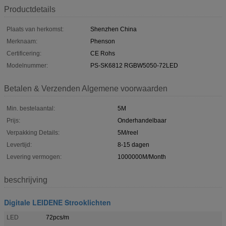
Productdetails
Plaats van herkomst:
Shenzhen China
Merknaam:
Phenson
Certificering:
CE Rohs
Modelnummer:
PS-SK6812 RGBW5050-72LED
Betalen & Verzenden Algemene voorwaarden
Min. bestelaantal:
5M
Prijs:
Onderhandelbaar
Verpakking Details:
5M/reel
Levertijd:
8-15 dagen
Levering vermogen:
1000000M/Month
beschrijving
Digitale LEIDENE Strooklichten
LED
72pcs/m