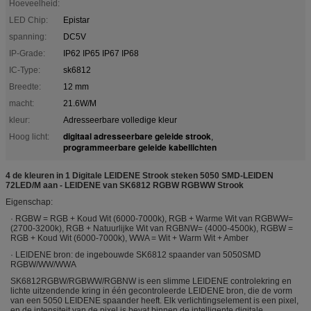
Hoeveelheid:
LED Chip:
Epistar
spanning:
DC5V
IP-Grade:
IP62 IP65 IP67 IP68
IC-Type:
sk6812
Breedte:
12 mm
macht:
21.6W/M
kleur:
Adresseerbare volledige kleur
digitaal adresseerbare geleide strook
Hoog licht:
,
programmeerbare geleide kabellichten
4 de kleuren in 1 Digitale LEIDENE Strook steken 5050 SMD-LEIDEN
72LED/M aan - LEIDENE van SK6812 RGBW RGBWW Strook
Eigenschap:
· RGBW = RGB + Koud Wit (6000-7000k), RGB + Warme Wit van RGBWW=
(2700-3200k), RGB + Natuurlijke Wit van RGBNW= (4000-4500k), RGBW =
RGB + Koud Wit (6000-7000k), WWA = Wit + Warm Wit + Amber
· LEIDENE bron: de ingebouwde SK6812 spaander van 5050SMD
RGBW/WW/WWA
SK6812RGBW/RGBWW/RGBNW is een slimme LEIDENE controlekring en
lichte uitzendende kring in één gecontroleerde LEIDENE bron, die de vorm
van een 5050 LEIDENE spaander heeft. Elk verlichtingselement is een pixel,
en de intensiteit van de pixel is bevat binnen de intelligente digitale