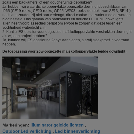
zoals een badkamers, of een doucheruimte gebruiken?
Ja, hebben wij waterdichte oppervlakte opgezette downlight beschikbaar van
IP65 (CF19-reeks, CF20-reeks, WP25, WP03-reeks, de reeks van SF13, SF14-),
nochtans zouden zij niet aan verlengd, direct contact met water moeten worden
blootgesteld. Ons gamma van badkamers en douche LEIDENE downlights
allen heeft voorglassecties berijpt om ervoor te zorgen dat deze tegen een
vochtigheid waterdicht zijn.
2. Kunt u IES-dossier voor opgezette maïskolfoppervlakte verstrekken downlight
als wij een project hebben?
Ja, kunnen wij IES-dossier na 2days aanbieden, als wij steekproef in voorraad
hebben.
De toepassing voor 20w-opgezette maïskolfoppervlakte leidde downlight:
illuminator geleide lichten
Markeringen:
,
Outdoor Led verlichting
Led binnenverlichting
,