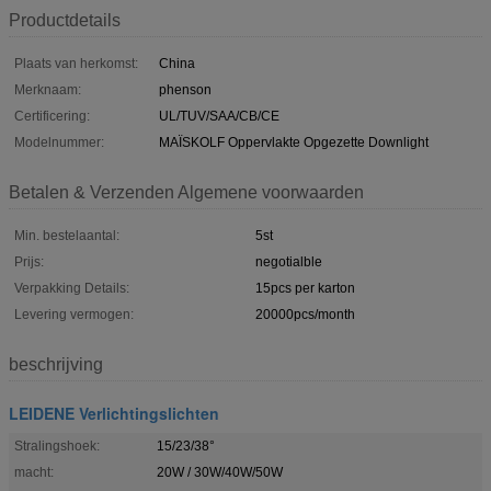
Productdetails
Plaats van herkomst:
China
Merknaam:
phenson
Certificering:
UL/TUV/SAA/CB/CE
Modelnummer:
MAÏSKOLF Oppervlakte Opgezette Downlight
Betalen & Verzenden Algemene voorwaarden
Min. bestelaantal:
5st
Prijs:
negotialble
Verpakking Details:
15pcs per karton
Levering vermogen:
20000pcs/month
beschrijving
LEIDENE Verlichtingslichten
Stralingshoek:
15/23/38°
macht:
20W / 30W/40W/50W