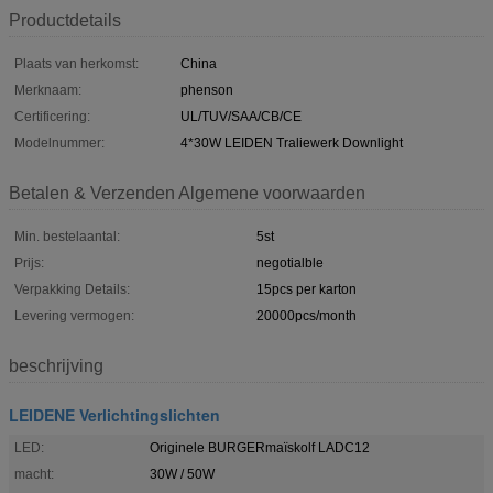
Productdetails
Plaats van herkomst:
China
Merknaam:
phenson
Certificering:
UL/TUV/SAA/CB/CE
Modelnummer:
4*30W LEIDEN Traliewerk Downlight
Betalen & Verzenden Algemene voorwaarden
Min. bestelaantal:
5st
Prijs:
negotialble
Verpakking Details:
15pcs per karton
Levering vermogen:
20000pcs/month
beschrijving
LEIDENE Verlichtingslichten
LED:
Originele BURGERmaïskolf LADC12
macht:
30W / 50W