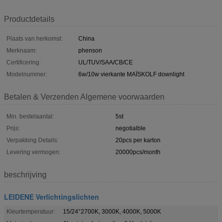
Productdetails
Plaats van herkomst:
China
Merknaam:
phenson
Certificering:
UL/TUV/SAA/CB/CE
Modelnummer:
6w/10w vierkante MAÏSKOLF downlight
Betalen & Verzenden Algemene voorwaarden
Min. bestelaantal:
5st
Prijs:
negotialble
Verpakking Details:
20pcs per karton
Levering vermogen:
20000pcs/month
beschrijving
LEIDENE Verlichtingslichten
Kleurtemperatuur:
15/24°2700K, 3000K, 4000K, 5000K