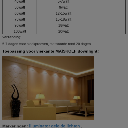
40watt
5-7watt
50watt
9watt
60watt
12-15watt
75watt
15-18watt
90watt
18watt
100watt
20watt
Verzending:
5-7 dagen voor steekproeven, massaorde rond 20 dagen.
Toepassing voor vierkante MAÏSKOLF downlight:
illuminator geleide lichten
Markeringen:
,