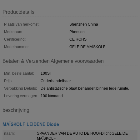
Productdetails
Plaats van herkomst:
Shenzhen China
Merknaam:
Phenson
Certificering:
CE ROHS
Modelnummer:
GELEIDE MAÏSKOLF
Betalen & Verzenden Algemene voorwaarden
Min. bestelaantal:
100ST
Prijs:
Onderhandelbaar
Verpakking Details:
De antistatische plaat behandelt binnen lege ruimte.
Levering vermogen:
100 k/maand
beschrijving
MAÏSKOLF LEIDENE Diode
naam:
SPAANDER VAN DE AUTO DE HOOFDlicht GELEIDE
MAÏSKOLF