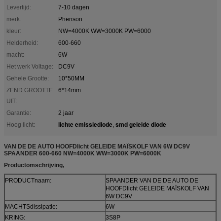
Levertijd:
7-10 dagen
merk:
Phenson
kleur:
NW=4000K WW=3000K PW=6000
Helderheid:
600-660
macht:
6W
Het werk Voltage:
DC9V
Gehele Grootte:
10*50MM
ZEND GROOTTE
6*14mm
UIT:
Garantie:
2 jaar
lichte emissiediode
smd geleide diode
Hoog licht:
,
VAN DE DE AUTO HOOFDlicht GELEIDE MAÏSKOLF VAN 6W DC9V
SPAANDER 600-660 NW=4000K WW=3000K PW=6000K
Productomschrijving,
PRODUCTnaam:
SPAANDER VAN DE DE AUTO DE
HOOFDlicht GELEIDE MAÏSKOLF VAN
6W DC9V
MACHTSdissipatie:
6W
KRING:
3S8P