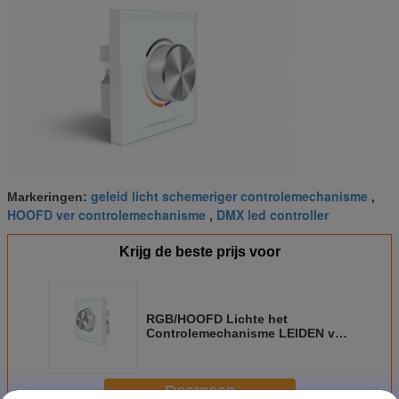
geleid licht schemeriger controlemechanisme
Markeringen:
,
HOOFD ver controlemechanisme
DMX led controller
,
Krijg de beste prijs voor
RGB/HOOFD Lichte het
Controlemechanisme LEIDEN van
GDT/SCHEMERIGE Constant
Voltage 2 in 1
Controlemechanismecomité
Doorgaan