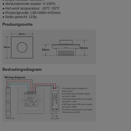
● Verduisterende waaier: 0-100%
● Het werk temperatuur: -30℃~55℃
● Productgrootte: L86×W86×H50mm
● Netto gewicht: 119g
Productgrootte
Bedradingsdiagram