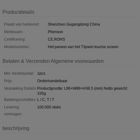
Productdetails
Plaats van herkomst:
Shenzhen Gugangdong China
Merknaam:
Phenson
Certificering:
CE,ROHS
Modelnummer:
Het paneel van het T3pwm touche screen
Betalen & Verzenden Algemene voorwaarden
Min. bestelaantal:
1pcs
Prijs:
Onderhandelbaar
Verpakking Details:
Productgrootte: L86×W86×H36.5 (mm) Netto gewicht:
335g
Betalingscondities:
L / C, T / T
Levering
100.000 stuks
vermogen:
beschrijving