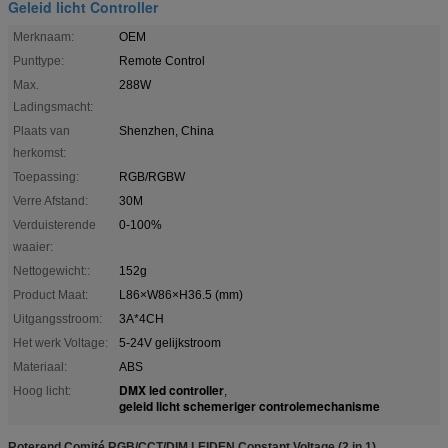
Geleid licht Controller
Merknaam:
OEM
Punttype:
Remote Control
Max.
288W
Ladingsmacht:
Plaats van
Shenzhen, China
herkomst:
Toepassing:
RGB/RGBW
Verre Afstand:
30M
Verduisterende
0-100%
waaier:
Nettogewicht::
152g
Product Maat:
L86×W86×H36.5 (mm)
Uitgangsstroom:
3A*4CH
Het werk Voltage:
5-24V gelijkstroom
Materiaal:
ABS
DMX led controller
Hoog licht:
,
geleid licht schemeriger controlemechanisme
Roterend Comité RGB/CCT/DIM LEIDEN Constant Voltage (2 in 1)