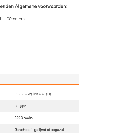
zenden Algemene voorwaarden:
l:
100meters
9.6mm (W) X12mm (H)
U Type
6063 reeks
Geschroeft, gelijmd of opgezet