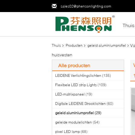
sales02@phensonlighting.com
Thuis
Va
Thuis
Producten
geleid aluminiumprofiel
huisvesten
Alle producten
LEIDENE Verlichtingslichten
(135)
Flexibele LED strip Lights
(109)
LED-matrixpaneel
(19)
Digitale LEIDENE Strooklichten
(60)
geleid aluminiumprofiel
(29)
geleide modulelichten
(54)
pixel LED lamp
(68)