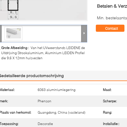
Betalen & Ver
Min. bestelaanta
Contact
Grote Afbeelding :
Van het UVweerstands LEIDENE de
Uitdrijving Strookaluminium, Aluminium LEIDEN Profiel
die 9,6 X 12mm huisvesten
Gedetailleerde productomschrijving
Materiaal:
6063 aluminiumlegering
Maat:
merk:
Phenson
Scherpe:
Plaats van herkomst:
Guangdong, China (vasteland)
Rang:
Toepassing:
Decoratie
Installatie::