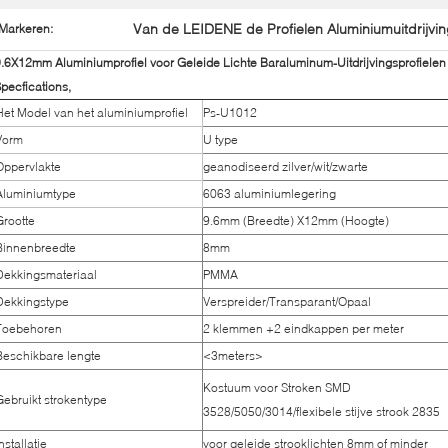
Van de LEIDENE de Profielen Aluminiumuitdrijvi
Markeren:
.6X12mm Aluminiumprofiel voor Geleide Lichte Baraluminum-Uitdrijvingsprofielen
pecfications,
Het Model van het aluminiumprofiel
Ps-U1012
Vorm
U type
Oppervlakte
geanodiseerd zilver/wit/zwarte
Aluminiumtype
6063 aluminiumlegering
Grootte
9.6mm (Breedte) X12mm (Hoogte)
Binnenbreedte
8mm
Dekkingsmateriaal
PMMA
Dekkingstype
Verspreider/Transparant/Opaal
Toebehoren
2 klemmen +2 eindkappen per meter
Beschikbare lengte
<3meters>
Kostuum voor Stroken SMD
Gebruikt strokentype
3528/5050/3014/flexibele stijve strook 2835
nstallatie
voor geleide strooklichten 8mm of minder