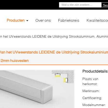
Se
Producten
Over ons
Fabrieksreis
Kwaliteitsco
n het UVweerstands LEIDENE de Uitdrijving Strookaluminium, Alumin
Van het UVweerstands LEIDENE de Uitdrijving Strookaluminium
12mm huisvesten
Productdetails
Plaats van
herkomst:
Merknaam:
Certificering:
Modelnummer: