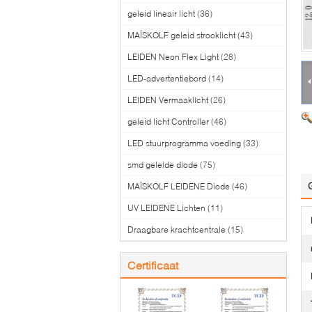
geleid lineair licht
(36)
MAÏSKOLF geleid strooklicht
(43)
LEIDEN Neon Flex Light
(28)
LED-advertentiebord
(14)
LEIDEN Vermaaklicht
(26)
geleid licht Controller
(46)
LED stuurprogramma voeding
(33)
smd geleide diode
(75)
MAÏSKOLF LEIDENE Diode
(46)
UV LEIDENE Lichten
(11)
Draagbare krachtcentrale
(15)
Certificaat