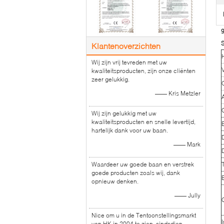
9
S
Klantenoverzichten
Wij zijn vrij tevreden met uw
kwaliteitsproducten, zijn onze cliënten
zeer gelukkig.
—— Kris Metzler
Wij zijn gelukkig met uw
kwaliteitsproducten en snelle levertijd,
hartelijk dank voor uw baan.
—— Mark
Waardeer uw goede baan en verstrek
goede producten zoals wij, dank
opnieuw denken.
—— Jully
Nice om u in de Tentoonstellingsmarkt
I
van HK in 2004 te zien, sindsdien