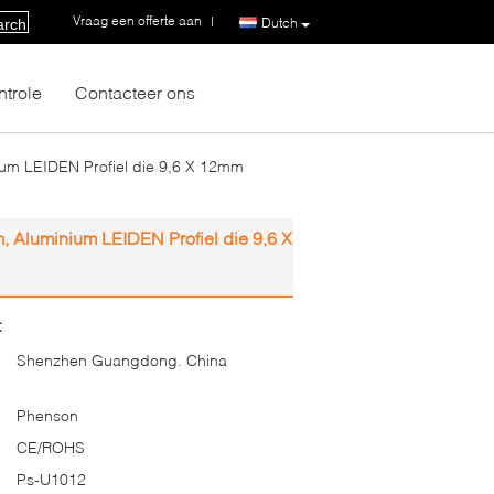
Vraag een offerte aan
|
Dutch
arch
ntrole
Contacteer ons
ium LEIDEN Profiel die 9,6 X 12mm
, Aluminium LEIDEN Profiel die 9,6 X
:
Shenzhen Guangdong. China
Phenson
CE/ROHS
Ps-U1012