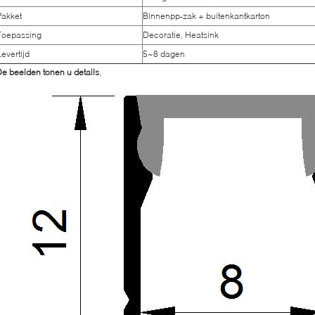
Pakket
Binnenpp-zak + buitenkantkarton
Toepassing
Decoratie, Heatsink
Levertijd
5~8 dagen
e beelden tonen u details
,