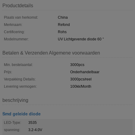
Productdetails
Plaats van herkomst:
China
Merknaam:
Refond
Certificering:
Rohs
Modelnummer:
UV Lichtgevende diode 60 °
Betalen & Verzenden Algemene voorwaarden
Min. bestelaantal:
3000pcs
Prijs:
Onderhandelbaar
Verpakking Details:
3000pcs/reel
Levering vermogen:
100kk/Month
beschrijving
Smd geleide diode
LED-Type:
3535
spanning:
3.2-4.0V