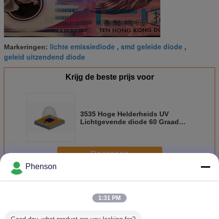
lichte emissiediode
smd geleide diode
Markeringen:
,
,
geleid uitzendend diode
Krijg de beste prijs voor
3535 Hoge Helderheids UV
Lichtgevende diode 60 Graad
365-420 Lm voor Speciale
Verlichting
Doorgaan
Phenson
Smd geleide diode
Meer
1:31 PM