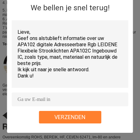
4. bovengenoemde de toelagentolerantie ±10% van de lichtstromenmeting.
We bellen je snel terug!
5. De zorg moet worden genomen dat dissipatie overschrijdt niet de absolute
maximumclassificatie van het product aandrijft.
6. Alle metingen werden gemaakt onder het gestandaardiseerde milieu van
Refond.
7.When LEDs in verrichting is de maximumstroom na het meten van de
pakkettemperatuur zou moeten worden beslist, zou de verbindingstemperatuur
niet maximumrate.led moeten overschrijden
Technische ondersteuning
Ga de internationale evaluerende ondernemingen en derdesgs sociale
verantwoordelijkheidscontrole, overeenkomstig de vereisten van de de
elektronische industriegedragscode van EICC over.
VERZENDEN
Overeenkomstig ROHS, BEREIK, HF, CEI/EN 62471, lm-80 en andere