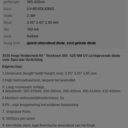
golflengte:
365-420nm
kleur:
UV-BEVEILIGING
Watts:
2-3W
Maat:
3.45* 3.45* 2,95 mm
Als:
700 mA
merk:
Refond
geleid uitzendend diode
smd geleide diode
Hoog licht:
,
3535 Hoge Helderheid 60 ° Reeksen 365 -420 NM UV Lichtgevende diode
voor Speciale Verlichting
Eigenschap:
1.Dimension (length*width*height: mm): 3.45* 3.45* 2,95 mm
2.High betrouwbaarheid, langere het levenstijd.
3. Laag voorwaarts voltage.
4.Wavelenth: 365-370nm, 380-390nm, 390-400nm, 400-410nm, 410-420nm
5.Moisture vertrouwelijkheidsniveau: 5a
6.Pb - vrije terugvloeiing het solderen toepassing
7. Volgzame Rohs
8. 3000pcs per spoel
9. Het nitride stent, lage thermische weerstand van het hoge