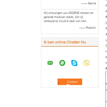
—— Genid
Wij ontvangen uw LEIDENE stroken en
geleide modules reeds, zijn zij
P
verbazend, houd ik zeer van hen.
—— Rakesh
P
Ik ben online Chatten Nu
H
M
H
P