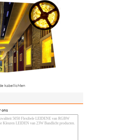
ide kabellichten
r ons