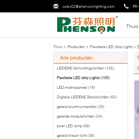
86-
sales02@phensonlighting.com
Thuis
Thuis
Producten
Flexibele LED strip Lights
Alle producten
LEIDENE Verlichtingslichten
(135)
Flexibele LED strip Lights
(109)
LED-matrixpaneel
(19)
Digitale LEIDENE Strooklichten
(60)
geleid aluminiumprofiel
(29)
geleide modulelichten
(54)
pixel LED lamp
(68)
geleid lineair licht
(36)