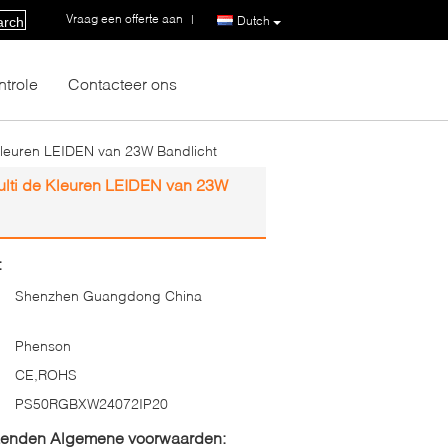
Vraag een offerte aan
|
Dutch
arch
ntrole
Contacteer ons
Kleuren LEIDEN van 23W Bandlicht
ulti de Kleuren LEIDEN van 23W
:
Shenzhen Guangdong China
Phenson
CE,ROHS
PS50RGBXW24072IP20
zenden Algemene voorwaarden: