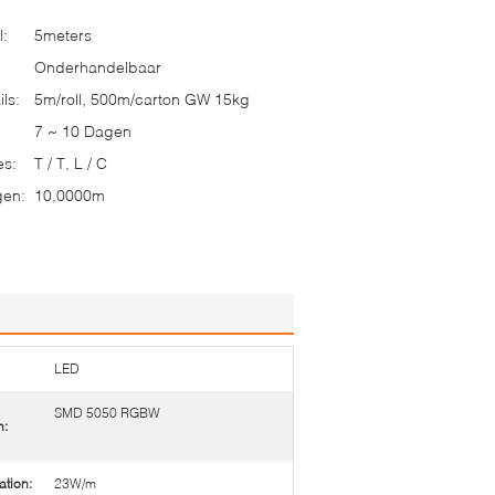
l:
5meters
Onderhandelbaar
ls:
5m/roll, 500m/carton GW 15kg
7 ~ 10 Dagen
es:
T / T, L / C
gen:
10,0000m
LED
SMD 5050 RGBW
n:
tion:
23W/m