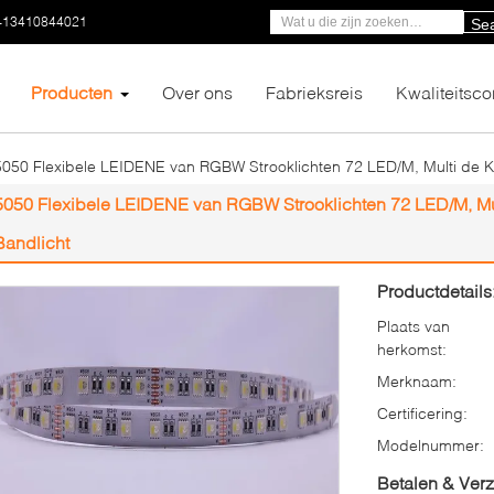
-13410844021
Se
Producten
Over ons
Fabrieksreis
Kwaliteitsco
5050 Flexibele LEIDENE van RGBW Strooklichten 72 LED/M, Multi de 
5050 Flexibele LEIDENE van RGBW Strooklichten 72 LED/M, M
Bandlicht
Productdetails
Plaats van
herkomst:
Merknaam:
Certificering:
Modelnummer:
Betalen & Ver