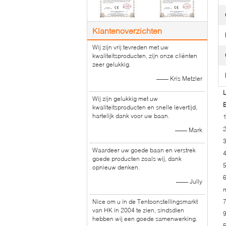
Klantenoverzichten
Wij zijn vrij tevreden met uw
kwaliteitsproducten, zijn onze cliënten
zeer gelukkig.
—— Kris Metzler
L
Wij zijn gelukkig met uw
kwaliteitsproducten en snelle levertijd,
hartelijk dank voor uw baan.
2
—— Mark
3
Waardeer uw goede baan en verstrek
4
goede producten zoals wij, dank
5
opnieuw denken.
6
—— Jully
m
Nice om u in de Tentoonstellingsmarkt
van HK in 2004 te zien, sindsdien
9
hebben wij een goede samenwerking.