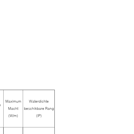
Maximum
Waterdichte
e
Macht
beschikbare Rang
(W/m)
(IP)