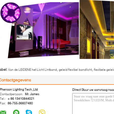
,
,
abel:
Van de LEIDENE het Licht Lintband
geleid flexibel bandlicht
flexibele gele
Contactgegevens
Phenson Lighting Tech.,Ltd
Direct Stuur uw aanvraag naa
Contactpersoon:
Mr. James
Tel.:
+ 86 13410844021
Fax:
86-755-36607480