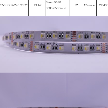
Sanan5050
PS50RGBW24072IP20
RGBW
72
12mm wit
24VD
3000-3500mcd