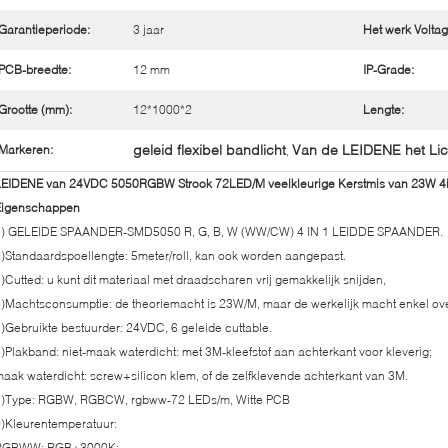
Garantieperiode:
3 jaar
Het werk Voltag
PCB-breedte:
12 mm
IP-Grade:
Grootte (mm):
12*1000*2
Lengte:
geleid flexibel bandlicht
Van de LEIDENE het Lic
Markeren:
,
EIDENE van 24VDC 5050RGBW Strook 72LED/M veelkleurige Kerstmis van 23W 4in1
Eigenschappen
1) GELEIDE SPAANDER-SMD5050 R, G, B, W (WW/CW) 4 IN 1 LEIDDE SPAANDER.
)Standaardspoellengte: 5meter/roll, kan ook worden aangepast.
)Cutted: u kunt dit materiaal met draadscharen vrij gemakkelijk snijden,
)Machtsconsumptie: de theoriemacht is 23W/M, maar de werkelijk macht enkel ov
)Gebruikte bestuurder: 24VDC, 6 geleide cuttable.
)Plakband: niet-maak waterdicht: met 3M-kleefstof aan achterkant voor kleverig;
aak waterdicht: screw+silicon klem, of de zelfklevende achterkant van 3M.
7)Type: RGBW, RGBCW, rgbww-72 LEDs/m, Witte PCB
)Kleurentemperatuur:
RGBWW: RGB+3000K;