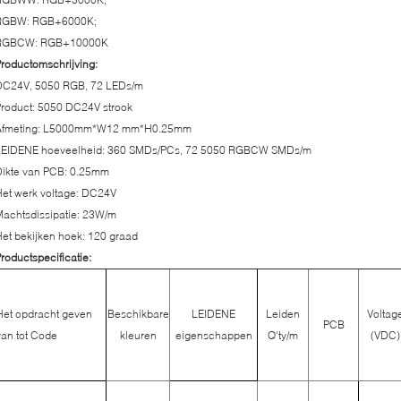
RGBW: RGB+6000K;
RGBCW: RGB+10000K
roductomschrijving:
DC24V, 5050 RGB, 72 LEDs/m
roduct: 5050 DC24V strook
Afmeting: L5000mm*W12 mm*H0.25mm
LEIDENE hoeveelheid: 360 SMDs/PCs, 72 5050 RGBCW SMDs/m
Dikte van PCB: 0.25mm
et werk voltage: DC24V
achtsdissipatie: 23W/m
et bekijken hoek: 120 graad
roductspecificatie:
Het opdracht geven
Beschikbare
LEIDENE
Leiden
Voltag
PCB
van tot Code
kleuren
eigenschappen
Q'ty/m
(VDC)