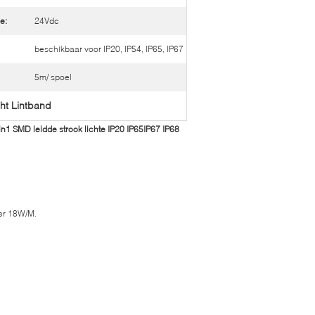
e:
24Vdc
beschikbaar voor IP20, IP54, IP65, IP67
5m/ spoel
ht Lintband
 SMD leidde strook lichte IP20 IP65IP67 IP68
er 18W/M.