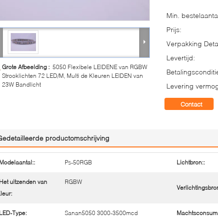
Min. bestelaanta
Prijs:
Verpakking Detai
Levertijd:
Grote Afbeelding :
5050 Flexibele LEIDENE van RGBW
Betalingsconditi
Strooklichten 72 LED/M, Multi de Kleuren LEIDEN van
23W Bandlicht
Levering vermo
Contact
Gedetailleerde productomschrijving
Modelaantal::
Ps-50RGB
Lichtbron::
Het uitzenden van
RGBW
Verlichtingsbro
leur:
LED-Type:
Sanan5050 3000-3500mcd
Machtsconsuma