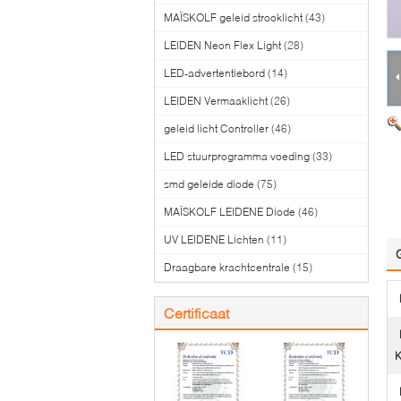
MAÏSKOLF geleid strooklicht
(43)
LEIDEN Neon Flex Light
(28)
LED-advertentiebord
(14)
LEIDEN Vermaaklicht
(26)
geleid licht Controller
(46)
LED stuurprogramma voeding
(33)
smd geleide diode
(75)
MAÏSKOLF LEIDENE Diode
(46)
UV LEIDENE Lichten
(11)
Draagbare krachtcentrale
(15)
Certificaat
K