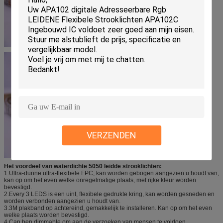
VERZENDEN
Het voordeel van waterdichte 5050 leidde strooklichten:
1.Ultra-dunne ultra-flexibele FPC, kan worden gebogen aangezien u houdt van,
kan op om het even welke onregelmatige plaats, met rijke kleur worden
bevestigd.
2.Every 3 LEDS is een uint, flexibele gedrukte kring, kan worden gesneden en
worden verbonden aangezien u houdt van.
3.3M plakband op achtereind, gemakkelijk te installeren. Kan op om het even
welke plaats worden bevestigd.
4.Can ben dimmable om aan de verzoeken van mensen te voldoen.