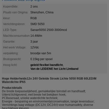
Koperdikte:
2 ons
Plaats van Origina:
Shenzhen, China
kleur:
RGB
Verlichtingsbron:
SMD 5050
LED-Type:
Sanan5050 2500-3000mcd
Machtsconsumation:
14.4W/m
Garantie:
3 jaar
Het werk Voltage:
12Vdc
verpakking:
broodje van 5m
Brutogewicht:
0.15kg per spoel
geleid flexibel bandlicht
Hoog licht:
,
Van de LEIDENE het Licht Lintband
Hoge Helderheids12v 24V Geleide Strook Lichte 5050 RGB 60LED/M
Waterdichte IP65
Productdetails
De brede toepasselijkheid, gemakkelijke toinstall en handhaaft;
Uiterst lichtgevend, met brede het bekijken hoek;
PCBaseraad, unieke waterdichte techniek;
Energie - besparing en environmentalconservation, lange levensduur;
Verrichtings laag voltage (DC12V, DC24V) voor humansafety, diverse
beschikbare kleuren