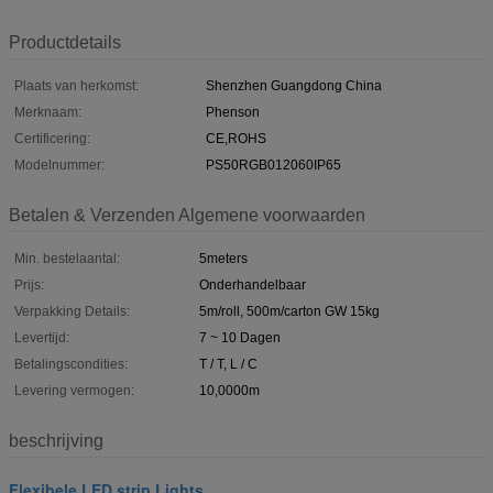
Productdetails
Plaats van herkomst:
Shenzhen Guangdong China
Merknaam:
Phenson
Certificering:
CE,ROHS
Modelnummer:
PS50RGB012060IP65
Betalen & Verzenden Algemene voorwaarden
Min. bestelaantal:
5meters
Prijs:
Onderhandelbaar
Verpakking Details:
5m/roll, 500m/carton GW 15kg
Levertijd:
7 ~ 10 Dagen
Betalingscondities:
T / T, L / C
Levering vermogen:
10,0000m
beschrijving
Flexibele LED strip Lights