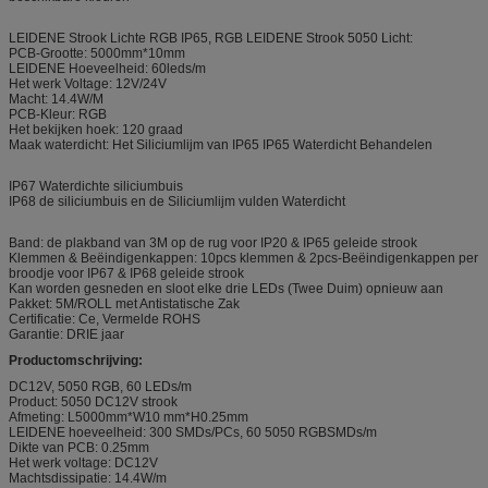
LEIDENE Strook Lichte RGB IP65, RGB LEIDENE Strook 5050 Licht:
PCB-Grootte: 5000mm*10mm
LEIDENE Hoeveelheid: 60leds/m
Het werk Voltage: 12V/24V
Macht: 14.4W/M
PCB-Kleur: RGB
Het bekijken hoek: 120 graad
Maak waterdicht: Het Siliciumlijm van IP65 IP65 Waterdicht Behandelen
IP67 Waterdichte siliciumbuis
IP68 de siliciumbuis en de Siliciumlijm vulden Waterdicht
Band: de plakband van 3M op de rug voor IP20 & IP65 geleide strook
Klemmen & Beëindigenkappen: 10pcs klemmen & 2pcs-Beëindigenkappen per
broodje voor IP67 & IP68 geleide strook
Kan worden gesneden en sloot elke drie LEDs (Twee Duim) opnieuw aan
Pakket: 5M/ROLL met Antistatische Zak
Certificatie: Ce, Vermelde ROHS
Garantie: DRIE jaar
Productomschrijving:
DC12V, 5050 RGB, 60 LEDs/m
Product: 5050 DC12V strook
Afmeting: L5000mm*W10 mm*H0.25mm
LEIDENE hoeveelheid: 300 SMDs/PCs, 60 5050 RGBSMDs/m
Dikte van PCB: 0.25mm
Het werk voltage: DC12V
Machtsdissipatie: 14.4W/m