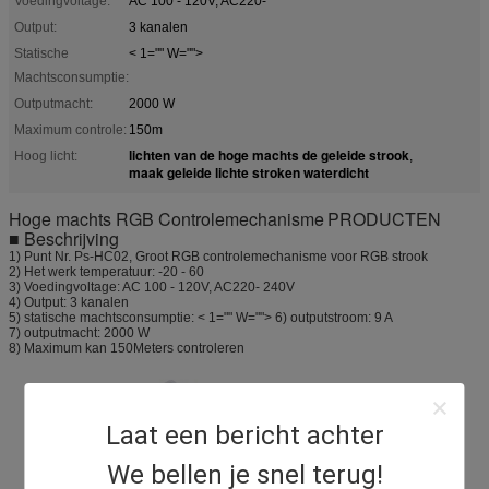
Voedingvoltage:
AC 100 - 120V, AC220-
Output:
3 kanalen
Statische
< 1="" W="">
Machtsconsumptie:
Outputmacht:
2000 W
Maximum controle:
150m
lichten van de hoge machts de geleide strook
Hoog licht:
,
maak geleide lichte stroken waterdicht
Hoge machts RGB Controlemechanisme
PRODUCTEN
■
Beschrijving
1) Punt Nr. Ps-HC02, Groot RGB controlemechanisme voor RGB strook
2) Het werk temperatuur: -20 - 60
3) Voedingvoltage: AC 100 - 120V, AC220- 240V
4) Output: 3 kanalen
5) statische machtsconsumptie: < 1="" W=""> 6) outputstroom: 9 A
7) outputmacht: 2000 W
8) Maximum kan 150Meters controleren
Laat een bericht achter
We bellen je snel terug!