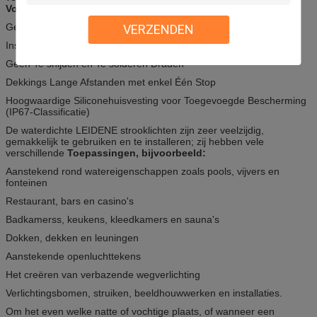
Voordelen:
Geen Nodig Bestuurders of Transformatoren
VERZENDEN
Installeert in Seconden
Geen Te snijden en Te solderen Draden
Dekkings Lange Afstanden met enkel Één Stop
Hoogwaardige Siliconehuisvesting voor Toegevoegde Bescherming
(IP67-Classificatie)
De waterdichte LEIDENE strooklichten zijn zeer veelzijdig,
gemakkelijk te gebruiken en te installeren; zij hebben vele
verschillende
Toepassingen, bijvoorbeeld:
Aanstekend rond watereigenschappen zoals pools, vijvers en
fonteinen
Restaurant, bars en casino's
Badkamerss, keukens, kleedkamers en sauna's
Dokken, dekken en leuningen
Aanstekende openluchttekens
Het creëren van verbazende wegverlichting
Verlichtingsbomen, struiken, beeldhouwwerken en installaties.
Om het even welke natte of vochtige plaats, of wanneer een