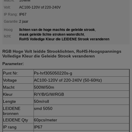
Macht:
10W/M
Volt:
AC100-120V of 220-240V
IP Rang:
IP67
Garantie:
2 jaar
lichten van de hoge machts de geleide strook
Hoog
,
maak geleide lichte stroken waterdicht
,
licht:
RoHS Volledige Kleur die LEIDENE Strook veranderen
RGB Hoge Volt leidde Strooklichten, RoHS-Hoogspannings
Volledige Kleur die Geleide Strook veranderen
Parameter:
Punt Nr:
Ps-hrf305050220s-g
Voltage
AC100-120V of 220-240V (50-60Hz)
Macht
500W/50m
Kleur
R/Y/B/G/W/RGB
Lengte
50m/roll
LEIDENE
smd 5050
bronnen
LEIDENE Qty
60pcs/meter
IP rang
IP67