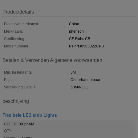
Productdetails
Plaats van herkomst:
China
Merknaam:
phenson
Certificering:
CE Rohs CB
Modelnummer:
Ps-hrf305050220s-B
Betalen & Verzenden Algemene voorwaarden
Min. bestelaantal:
5M
Prijs:
Onderhandelbaar
Verpakking Details:
50M/ROLL
beschrijving
Flexibele LED strip Lights
GELEIDE
60pcs/M
QTY: