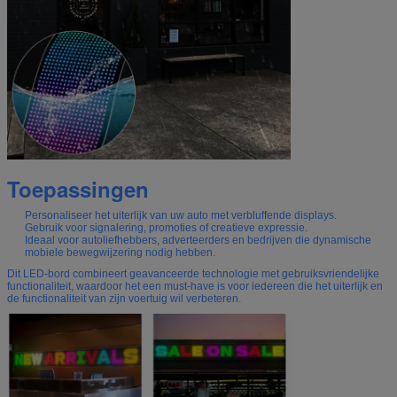
Toepassingen
Personaliseer het uiterlijk van uw auto met verbluffende displays.
Gebruik voor signalering, promoties of creatieve expressie.
Ideaal voor autoliefhebbers, adverteerders en bedrijven die dynamische
mobiele bewegwijzering nodig hebben.
Dit LED-bord combineert geavanceerde technologie met gebruiksvriendelijke
functionaliteit, waardoor het een must-have is voor iedereen die het uiterlijk en
de functionaliteit van zijn voertuig wil verbeteren.