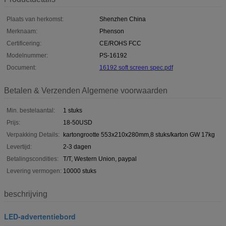
Plaats van herkomst:
Shenzhen China
Merknaam:
Phenson
Certificering:
CE/ROHS FCC
Modelnummer:
PS-16192
Document:
16192 soft screen spec.pdf
Betalen & Verzenden Algemene voorwaarden
Min. bestelaantal:
1 stuks
Prijs:
18-50USD
Verpakking Details:
kartongrootte 553x210x280mm,8 stuks/karton GW 17kg
Levertijd:
2-3 dagen
Betalingscondities:
T/T, Western Union, paypal
Levering vermogen:
10000 stuks
beschrijving
LED-advertentiebord