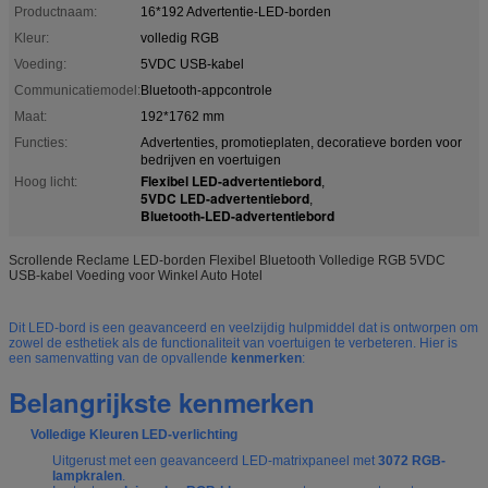
Productnaam:
16*192 Advertentie-LED-borden
Kleur:
volledig RGB
Voeding:
5VDC USB-kabel
Communicatiemodel:
Bluetooth-appcontrole
Maat:
192*1762 mm
Functies:
Advertenties, promotieplaten, decoratieve borden voor
bedrijven en voertuigen
Flexibel LED-advertentiebord
Hoog licht:
,
5VDC LED-advertentiebord
,
Bluetooth-LED-advertentiebord
Scrollende Reclame LED-borden Flexibel Bluetooth Volledige RGB 5VDC
USB-kabel Voeding voor Winkel Auto Hotel
Dit LED-bord is een geavanceerd en veelzijdig hulpmiddel dat is ontworpen om
zowel de esthetiek als de functionaliteit van voertuigen te verbeteren. Hier is
een samenvatting van de opvallende
kenmerken
:
Belangrijkste kenmerken
Volledige Kleuren LED-verlichting
Uitgerust met een geavanceerd LED-matrixpaneel met
3072 RGB-
lampkralen
.