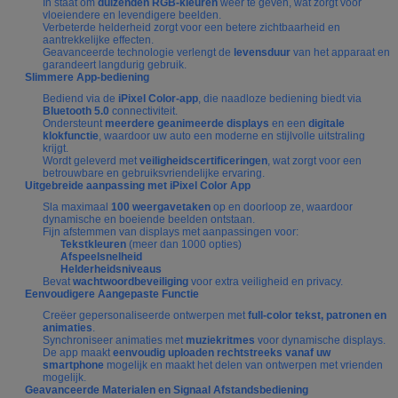
In staat om
duizenden RGB-kleuren
weer te geven, wat zorgt voor
vloeiendere en levendigere beelden.
Verbeterde helderheid zorgt voor een betere zichtbaarheid en
aantrekkelijke effecten.
Geavanceerde technologie verlengt de
levensduur
van het apparaat en
garandeert langdurig gebruik.
Slimmere App-bediening
Bediend via de
iPixel Color-app
, die naadloze bediening biedt via
Bluetooth 5.0
connectiviteit.
Ondersteunt
meerdere geanimeerde displays
en een
digitale
klokfunctie
, waardoor uw auto een moderne en stijlvolle uitstraling
krijgt.
Wordt geleverd met
veiligheidscertificeringen
, wat zorgt voor een
betrouwbare en gebruiksvriendelijke ervaring.
Uitgebreide aanpassing met iPixel Color App
Sla maximaal
100 weergavetaken
op en doorloop ze, waardoor
dynamische en boeiende beelden ontstaan.
Fijn afstemmen van displays met aanpassingen voor:
Tekstkleuren
(meer dan 1000 opties)
Afspeelsnelheid
Helderheidsniveaus
Bevat
wachtwoordbeveiliging
voor extra veiligheid en privacy.
Eenvoudigere Aangepaste Functie
Creëer gepersonaliseerde ontwerpen met
full-color tekst, patronen en
animaties
.
Synchroniseer animaties met
muziekritmes
voor dynamische displays.
De app maakt
eenvoudig uploaden rechtstreeks vanaf uw
smartphone
mogelijk en maakt het delen van ontwerpen met vrienden
mogelijk.
Geavanceerde Materialen en Signaal Afstandsbediening