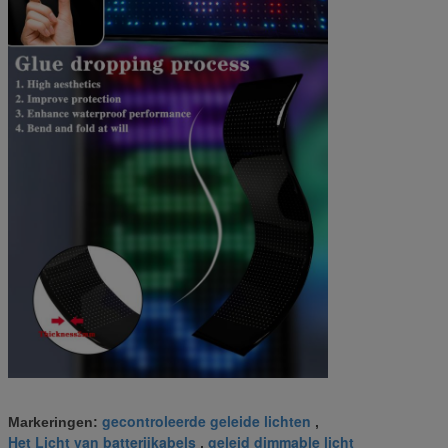
gecontroleerde geleide lichten
Markeringen:
,
Het Licht van batterijkabels
geleid dimmable licht
,