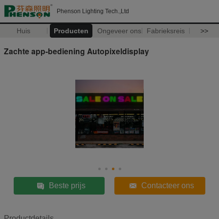
Phenson Lighting Tech.,Ltd
Huis
Producten
Ongeveer ons
Fabrieksreis
>>
Zachte app-bediening Autopixeldisplay
Beste prijs
Contacteer ons
Productdetails