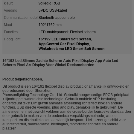
kleur:
volledig RGB
Voeding:
5VDC USB-kabel
Communicatiemodel:
Bluetooth-appcontrole
Maat:
192*1762 mm
Functies:
LED-matrixpaneel: Flexibel scherm
16*192 LED Smart Soft Screen
Hoog licht:
,
App Control Car Pixel Display
,
Winkelreclame LED Smart Soft Screen
16*192 Led Slimme Zachte Scherm Auto Pixel Display App Auto Led
Scherm Pixel Art Display Voor Winkel Reclameborden
Producteigenschappen,
Dit product is een 16×192 flexibel display product, onafhankelijk ontwikkeld en
geproduceerd door Shenzhen
Phensonlighting Technology Co., Ltd. Gebruikt hoogwaardige FPCB-printplaat
+ lijmdruppel waterdichte technologie. Gebruik mobiele APP-besturing,
ondersteunt tekst DIY graffiti animatie afbeelding lichteffect klok en andere
functies. USB directe voeding, plug and play, gemakkelijk te gebruiken. De
afmetingen en het gewicht voldoen aan de cross-border logistieke standaarden
door gebruik te maken van de bodembox verpakkingsmethode, wat de
transport- en distributiekosten aanzienlijk bespaart. Het is zeer geschikt voor
autorechterruit, raamreclame, kledingtas, motorfietsdecoratie en andere
plaatsen.