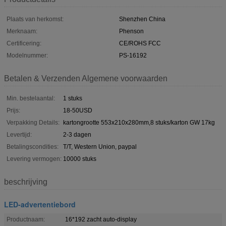
Plaats van herkomst:
Shenzhen China
Merknaam:
Phenson
Certificering:
CE/ROHS FCC
Modelnummer:
PS-16192
Betalen & Verzenden Algemene voorwaarden
Min. bestelaantal:
1 stuks
Prijs:
18-50USD
Verpakking Details:
kartongrootte 553x210x280mm,8 stuks/karton GW 17kg
Levertijd:
2-3 dagen
Betalingscondities:
T/T, Western Union, paypal
Levering vermogen:
10000 stuks
beschrijving
LED-advertentiebord
Productnaam:
16*192 zacht auto-display