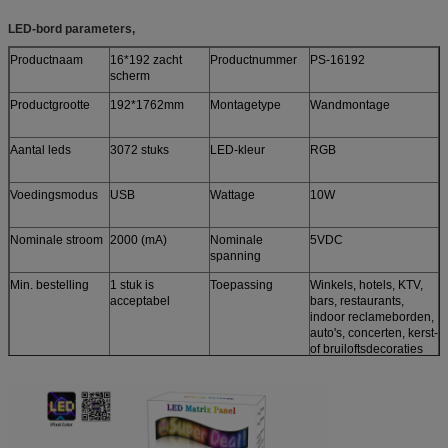
LED-bord parameters,
Productnaam
16*192 zacht
Productnummer
PS-16192
scherm
Productgrootte
192*1762mm
Montagetype
Wandmontage
Aantal leds
3072 stuks
LED-kleur
RGB
Voedingsmodus
USB
Wattage
10W
Nominale stroom
2000 (mA)
Nominale
5VDC
spanning
Min. bestelling
1 stuk is
Toepassing
Winkels, hotels, KTV,
acceptabel
bars, restaurants,
indoor reclameborden,
auto's, concerten, kerst-
of bruiloftsdecoraties