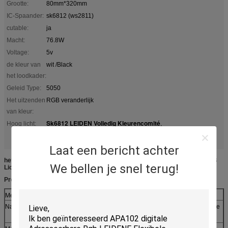
Grootte:
80mm*320mm
IC-Spaander:
sk6812 (ws2811)
cutable:
ja
Macht:
76.8W
Voltage:
5v
de kleur van
wit /Black
het loodkader:
Geleid Type:
5050
Het uitzenden
RGB veranderlijk
van kleur:
Sk6812 LEIDEN Volledig Kleurencomité
Hoog licht:
,
76.8W LEIDEN Volledig Kleurencomité
,
WS2811 RGB Flex LEIDEN Comité
Laat een bericht achter
het Pixelws2811 Sk6812 de LEIDENE van 5V 8*32 Digitale Flex Panel RGB
We bellen je snel terug!
Lichte Vertoning van FullColor
Productdetails,
Merknaam
Phensonlighting
Naam
het Pixelws2811 sk6812 de LEIDENE van 5V 8*32 Digitale
Flex Panel RGB Lichte Vertoning van FullColor