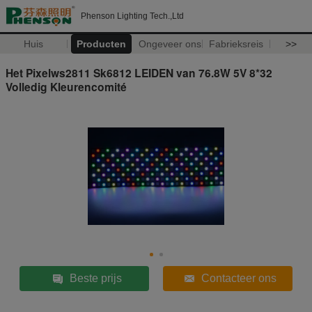
Phenson Lighting Tech.,Ltd
Huis
Producten
Ongeveer ons
Fabrieksreis
>>
Het Pixelws2811 Sk6812 LEIDEN van 76.8W 5V 8*32
Volledig Kleurencomité
Beste prijs
Contacteer ons