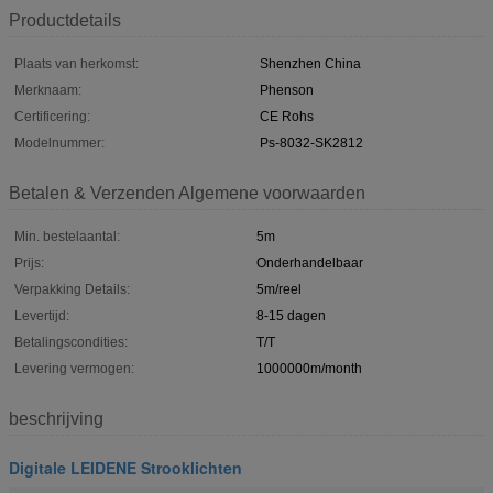
Productdetails
Plaats van herkomst:
Shenzhen China
Merknaam:
Phenson
Certificering:
CE Rohs
Modelnummer:
Ps-8032-SK2812
Betalen & Verzenden Algemene voorwaarden
Min. bestelaantal:
5m
Prijs:
Onderhandelbaar
Verpakking Details:
5m/reel
Levertijd:
8-15 dagen
Betalingscondities:
T/T
Levering vermogen:
1000000m/month
beschrijving
Digitale LEIDENE Strooklichten