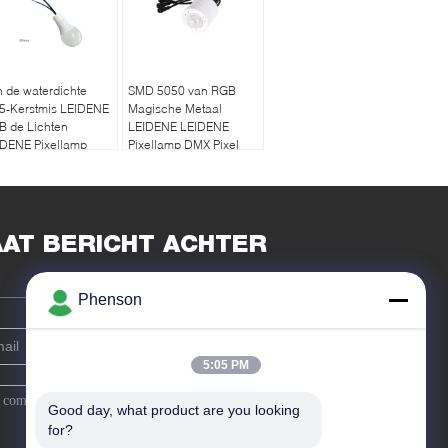
 de waterdichte
SMD 5050 van RGB
65-Kerstmis LEIDENE
Magische Metaal
B de Lichten
LEIDENE LEIDENE
IDENE Pixellamp
Pixellamp DMX Pixel
X Bol 60mm
LEIDENE Modules
AAT BERICHT ACHTER
Phenson
5:05 PM
Good day, what product are you looking 
for?