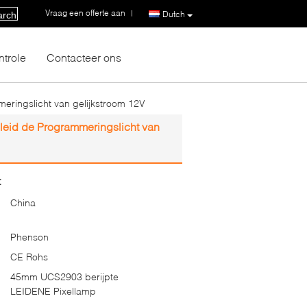
Vraag een offerte aan
|
Dutch
arch
ntrole
Contacteer ons
ringslicht van gelijkstroom 12V
eid de Programmeringslicht van
:
China
Phenson
CE Rohs
45mm UCS2903 berijpte
LEIDENE Pixellamp