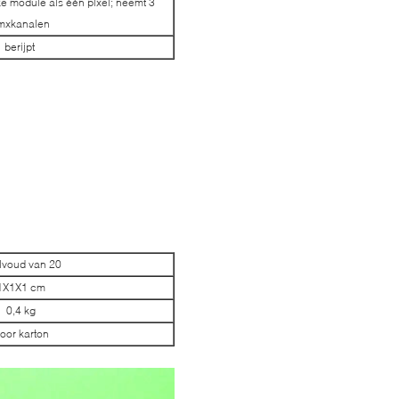
ke module als één pixel; neemt 3
mxkanalen
berijpt
lvoud van 20
1X1X1 cm
0,4 kg
oor karton