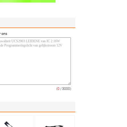
r ons
(
0
/ 3000)