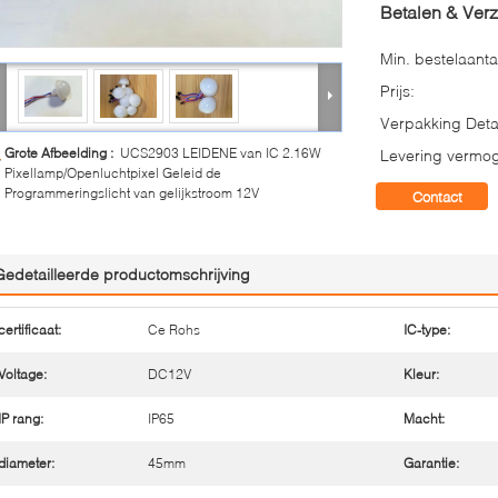
Betalen & Ver
Min. bestelaanta
Prijs:
Verpakking Detai
Grote Afbeelding :
UCS2903 LEIDENE van IC 2.16W
Levering vermo
Pixellamp/Openluchtpixel Geleid de
Programmeringslicht van gelijkstroom 12V
Contact
Gedetailleerde productomschrijving
certificaat:
Ce Rohs
IC-type:
Voltage:
DC12V
Kleur:
IP rang:
IP65
Macht:
diameter:
45mm
Garantie: