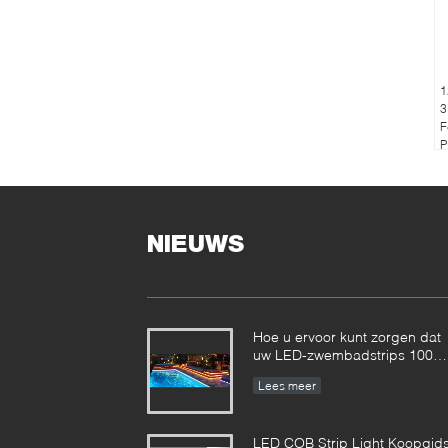
1
3
F
P
D
NIEUWS
Hoe u ervoor kunt zorgen dat
uw LED-zwembadstrips 100%
veilig zijn?
Lees meer
LED COB Strip Light Koopgids