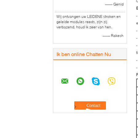
C
—— Genid
-
Wij ontvangen uw LEIDENE stroken en
geleide modules reeds, zijn zij
e
verbazend, houd ik zeer van hen.
-
—— Rakesh
-
-
t
Ik ben online Chatten Nu
-
-
P