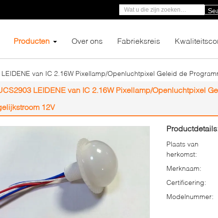
Se
Producten
Over ons
Fabrieksreis
Kwaliteitsco
LEIDENE van IC 2.16W Pixellamp/Openluchtpixel Geleid de Programme
UCS2903 LEIDENE van IC 2.16W Pixellamp/Openluchtpixel Gel
gelijkstroom 12V
Productdetails
Plaats van
herkomst:
Merknaam:
Certificering:
Modelnummer: