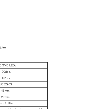
ijden
0 SMD LEDs
120deg.
DC12V
UCS2903
45mm
20mm
pcs 2.16W