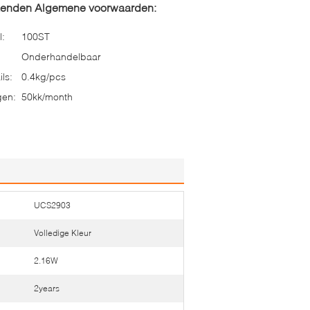
zenden Algemene voorwaarden:
l:
100ST
Onderhandelbaar
ls:
0.4kg/pcs
gen:
50kk/month
UCS2903
Volledige Kleur
2.16W
2years