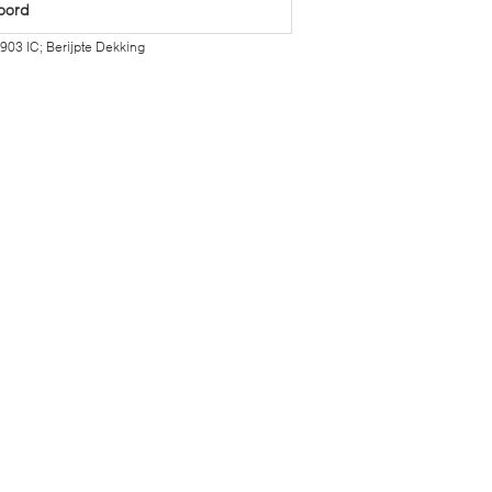
koord
03 IC; Berijpte Dekking