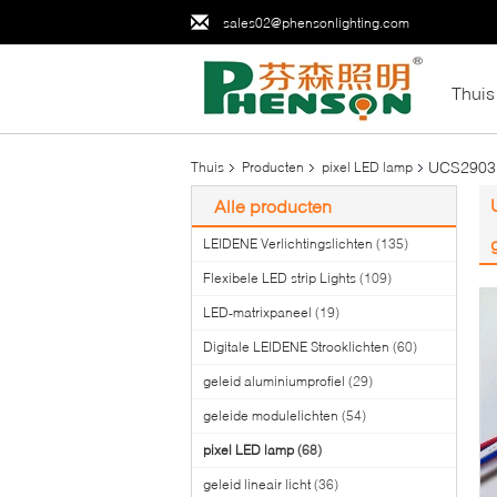
sales02@phensonlighting.com
Thuis
UCS2903 
Thuis
Producten
pixel LED lamp
Alle producten
LEIDENE Verlichtingslichten
(135)
Flexibele LED strip Lights
(109)
LED-matrixpaneel
(19)
Digitale LEIDENE Strooklichten
(60)
geleid aluminiumprofiel
(29)
geleide modulelichten
(54)
pixel LED lamp
(68)
geleid lineair licht
(36)