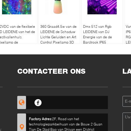
2VDC van de flexibele
360 Graad4.5w van de
Dmx 512 van Rgb
Van
D LEIDENE van het de
LEIDENE de Schaduw
LEIDENE van DJ
IP
estivallenhuis
Lichte Geluiden en Art
Energie van de de
RG
ixellamp de
Control Pixellamp 3D
Barstrook IP65
LE
ecoratieverlichting
Pixellamp de Digitale -
DM
besparing
CONTACTEER ONS
L
Factory Adres:
2F, Road van het
technologieparkbeihuan van de Bouw 2 Guan
:
Tian De Stad Bao van Shiyan een District