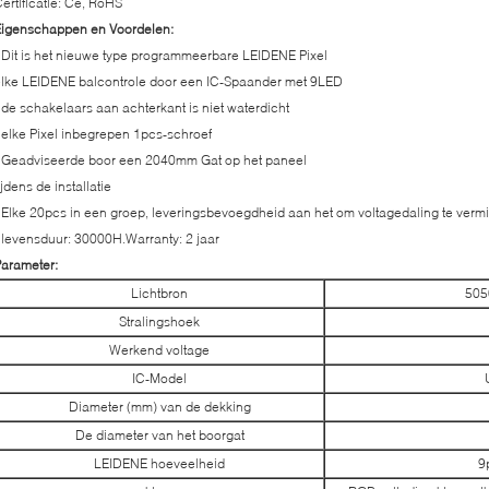
ertificatie: Ce, RoHS
Eigenschappen en Voordelen:
 Dit is het nieuwe type programmeerbare LEIDENE Pixel
lke LEIDENE balcontrole door een IC-Spaander met 9LED
 de schakelaars aan achterkant is niet waterdicht
 elke Pixel inbegrepen 1pcs-schroef
 Geadviseerde boor een 2040mm Gat op het paneel
ijdens de installatie
 Elke 20pcs in een groep, leveringsbevoegdheid aan het om voltagedaling te verm
 levensduur: 30000H.Warranty: 2 jaar
arameter:
Lichtbron
505
Stralingshoek
Werkend voltage
IC-Model
Diameter (mm) van de dekking
De diameter van het boorgat
LEIDENE hoeveelheid
9