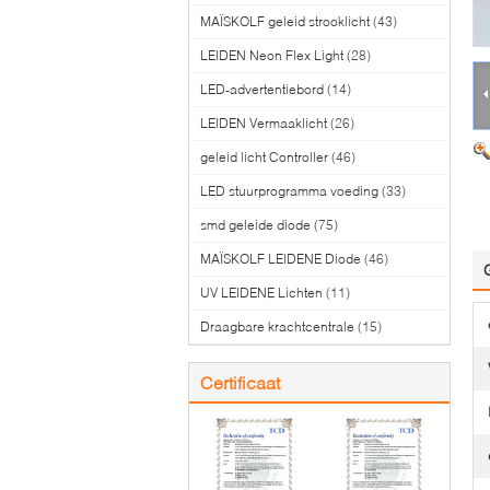
MAÏSKOLF geleid strooklicht
(43)
LEIDEN Neon Flex Light
(28)
LED-advertentiebord
(14)
LEIDEN Vermaaklicht
(26)
geleid licht Controller
(46)
LED stuurprogramma voeding
(33)
smd geleide diode
(75)
MAÏSKOLF LEIDENE Diode
(46)
UV LEIDENE Lichten
(11)
Draagbare krachtcentrale
(15)
Certificaat