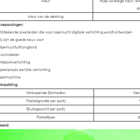
kleur
RGB volledige kleur; el
d
kleur van de dekking
Toepassingen:
itstekende pixelleiden die voor openlucht digitale verlichting wordt ontworpen
ij zijn de goede keus voor
Openluchtuithangbord
Casinoteken
retparkverlichting
peelplaats eerlijke verlichting
Spelmachine
erpakking:
Verkopende Eenheden:
Vee
Pakketgrootte per partij:
Brutogewicht per partij:
Pakkettype:
d
eeld: