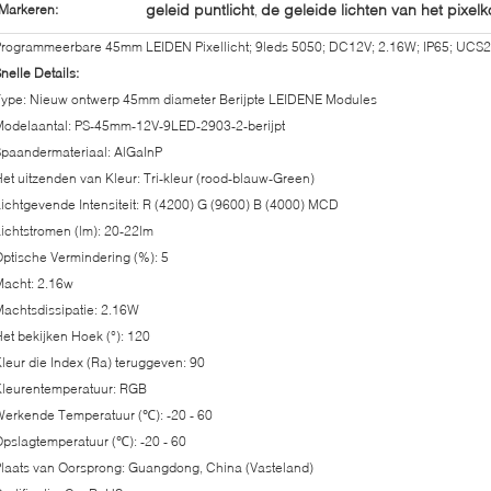
geleid puntlicht
de geleide lichten van het pixel
Markeren:
,
rogrammeerbare 45mm LEIDEN Pixellicht; 9leds 5050; DC12V; 2.16W; IP65; UCS29
nelle Details:
Type: Nieuw ontwerp 45mm diameter Berijpte LEIDENE Modules
Modelaantal: PS-45mm-12V-9LED-2903-2-berijpt
paandermateriaal: AlGaInP
et uitzenden van Kleur: Tri-kleur (rood-blauw-Green)
ichtgevende Intensiteit: R (4200) G (9600) B (4000) MCD
ichtstromen (lm): 20-22lm
ptische Vermindering (%): 5
Macht: 2.16w
achtsdissipatie: 2.16W
et bekijken Hoek (°): 120
leur die Index (Ra) teruggeven: 90
Kleurentemperatuur: RGB
erkende Temperatuur (℃): -20 - 60
pslagtemperatuur (℃): -20 - 60
laats van Oorsprong: Guangdong, China (Vasteland)